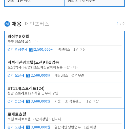
청소
1년 이상
청소 외
경력무관
채용
메인포커스
1
/
2
의정부G호텔
부부 청소팀 모십니다
경기 의정부시
월
2,500,000원
객실청소
1년 이상
럭셔리관광호텔(오산)대실없음
오산(럭셔리관광) 청소,베팅같이하실분 구합니다~
경기 오산시
월
2,500,000원
베팅,청소
경력무관
ST124(스트리트124)
성남 스트리트124 격일 근무자 구인
경기 성남시
월
3,600,000원
카운터 및 객실관리 전반
1년 이상
로제토호텔
포천 로제토호텔_야간과장님모십니다.
경기 포천시
월
3,000,000원
일반적인 당번업무
1년 이상