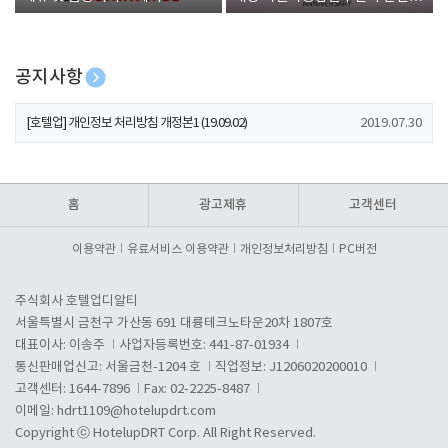
폰 증정
공지사항
[호텔업] 개인정보 처리방침 개정본2 (19.09.02)
2019.07.30
[호텔업] 개인정보 처리방침 개정본1 (19.09.02)
2019.07.30
[호텔업] 유료서비스 이용약관 개정본2 (19.09.02)
2019.07.30
홈
광고제휴
고객센터
이용약관
유료서비스 이용약관
개인정보처리방침
PC버전
주식회사 호텔업디알티
서울특별시 금천구 가산동 691 대륭테크노타운20차 1807호
대표이사: 이송주
사업자등록번호: 441-87-01934
통신판매업신고: 서울금천-1204 호
직업정보: J1206020200010
고객센터: 1644-7896
Fax: 02-2225-8487
이메일:
hdrt1109@hotelupdrt.com
Copyright ⓒ HotelupDRT Corp. All Right Reserved.