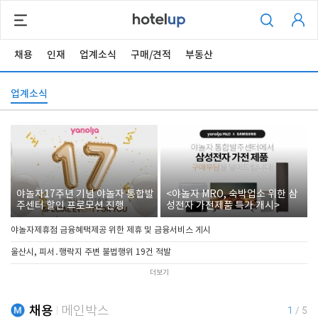
채용
인재
업계소식
구매/견적
부동산
업계소식
야놀자17주년 기념 야놀자 통합발
<야놀자 MRO, 숙박업소 위한 삼
주센터 할인 프로모션 진행
성전자 가전제품 특가 개시>
야놀자제휴점 금융혜택제공 위한 제휴 및 금융서비스 게시
울산시, 피서․행락지 주변 불법행위 19건 적발
더보기
채용
메인박스
1
/
5