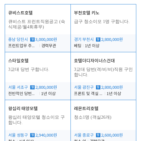
큐비스트호텔
부천호텔 키노
큐비스트 프런트직원공고 (숙
급구 청소이모 1명 구합니다.
식제공/월4회휴무)
충남 당진시
월
3,000,000원
경기 부천시
월
2,800,000원
프런트업무 주간, 야간
경력무관
베팅
1년 이상
스타일호텔
호텔더디자이너스건대
3교대 당번 구합니다.
3교대 당번(격/비/비)직원 구인
합니다.
서울 서초구
월
2,800,000원
서울 광진구
월
2,800,000원
전반적인 당번업무
1년 이상
프론트 및 객실 유지 보수 업무
1년 이상
왕십리 태양모텔
레몬트리호텔
왕십리 태양모텔 청소이모 구
청소1명 (객실26개)
합니다.
서울 성동구
월
2,940,000원
서울 종로구
월
2,600,000원