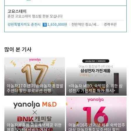
고요스테이
춘천 고요스테이 청소팀 한분 모십니다
강원특별자치도 춘천시
월
1,650,000원
전반적인 청소/세탁업무
경력무관
많이 본 기사
야놀자17주년 기념 야놀자 통합발
<야놀자 MRO, 숙박업소 위한 삼
주센터 할인 프로모션 진행
성전자 가전제품 특가 개시>
야놀자제휴점 금융혜택제공 위한
야놀자16주년 기념 제휴 숙박업주
제휴 및 금융서비스 게시
대상 야놀자통합발주센터 할인쿠