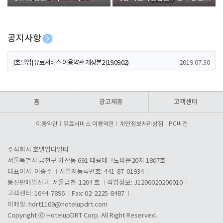
폰 증정
공지사항
[호텔업] 개인정보 처리방침 개정본1 (19.09.02)
2019.07.30
[호텔업] 유료서비스 이용약관 개정본2 (19.09.02)
2019.07.30
[호텔업] 개인정보 처리방침 개정본2 (19.09.02)
2019.07.30
홈
광고제휴
고객센터
이용약관
유료서비스 이용약관
개인정보처리방침
PC버전
주식회사 호텔업디알티
서울특별시 금천구 가산동 691 대륭테크노타운20차 1807호
대표이사: 이송주
사업자등록번호: 441-87-01934
통신판매업신고: 서울금천-1204 호
직업정보: J1206020200010
고객센터: 1644-7896
Fax: 02-2225-8487
이메일:
hdrt1109@hotelupdrt.com
Copyright ⓒ HotelupDRT Corp. All Right Reserved.