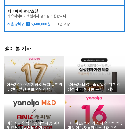
제이베이 관광호텔
수유제이베이호텔에서 청소팀 모집합니다
서울 강북구
월
5,600,000원
1년 이상
많이 본 기사
야놀자17주년 기념 야놀자 통합발
<야놀자 MRO, 숙박업소 위한 삼
주센터 할인 프로모션 진행
성전자 가전제품 특가 개시>
야놀자제휴점 금융혜택제공 위한
야놀자16주년 기념 제휴 숙박업주
제휴 및 금융서비스 게시
대상 야놀자통합발주센터 할인쿠