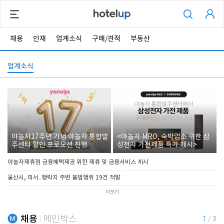
채용
인재
업계소식
구매/견적
부동산
업계소식
야놀자17주년 기념 야놀자 통합발
<야놀자 MRO, 숙박업소 위한 삼
주센터 할인 프로모션 진행
성전자 가전제품 특가 개시>
야놀자제휴점 금융혜택제공 위한 제휴 및 금융서비스 게시
울산시, 피서․행락지 주변 불법행위 19건 적발
더보기
채용
메인박스
1
/
3