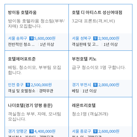
방이동 호텔라움
호텔 디 아티스트 성신여대점
방이동 호텔라움 청소팀(부부/
3교대 프론트(격,비,비)
자매) 모집합니다.
서울 송파구
월
5,600,000원
서울 성북구
월
2,900,000원
전반적인 청소 업무(객실청소.객실정리)
1년 이상
객실판매 및 고객응대
1년 이상
호텔에어포트준
부천호텔 키노
베팅, 청소이모, 부부팀 모집
급구 청소이모 1명 구합니다.
합니다.
인천 중구
월
2,500,000원
경기 부천시
월
2,800,000원
객실 및 호텔청소
경력무관
베팅
1년 이상
나더호텔(경기 양평 용문)
레몬트리호텔
객실청소 부부, 자매, 모녀팀
청소1명 (객실26개)
모십니다.
경기 양평군
월
4,400,000원
서울 종로구
월
2,600,000원