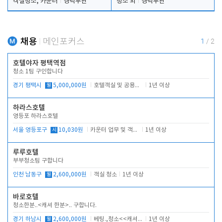
객실청소, 카운터
경력무관
청소 외
경력무관
채용
메인포커스
1
/
2
호텔야자 평택역점
청소 1팀 구인합니다
경기 평택시
월
5,000,000원
호텔객실 및 공용시설 청소 관리
1년 이상
하라스호텔
영등포 하라스호텔
서울 영등포구
시
10,030원
카운터 업무 및 객실관리(청소상태 확인, 객실판매)
1년 이상
루루호텔
부부청소팀 구합니다
인천 남동구
월
2,600,000원
객실 청소
1년 이상
바로호텔
청소한분..<캐셔 한분>.. 구합니다.
경기 하남시
월
2,600,000원
베팅.,청소<<캐셔 모셔봅니다.
1년 이상