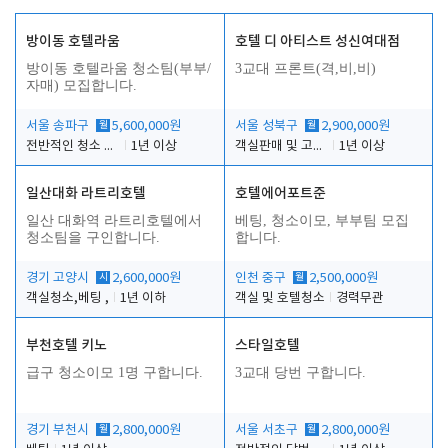
방이동 호텔라움
호텔 디 아티스트 성신여대점
방이동 호텔라움 청소팀(부부/
3교대 프론트(격,비,비)
자매) 모집합니다.
서울 송파구
월
5,600,000원
서울 성북구
월
2,900,000원
전반적인 청소 업무(객실청소.객실정리)
1년 이상
객실판매 및 고객응대
1년 이상
일산대화 라트리호텔
호텔에어포트준
일산 대화역 라트리호텔에서
베팅, 청소이모, 부부팀 모집
청소팀을 구인합니다.
합니다.
경기 고양시
시
2,600,000원
인천 중구
월
2,500,000원
객실청소,베팅 ,
1년 이하
객실 및 호텔청소
경력무관
부천호텔 키노
스타일호텔
급구 청소이모 1명 구합니다.
3교대 당번 구합니다.
경기 부천시
월
2,800,000원
서울 서초구
월
2,800,000원