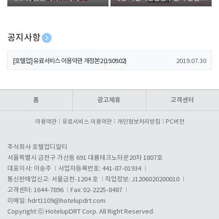
폰 증정
공지사항
[호텔업] 개인정보 처리방침 개정본1 (19.09.02)
2019.07.30
[호텔업] 유료서비스 이용약관 개정본2 (19.09.02)
2019.07.30
[호텔업] 개인정보 처리방침 개정본2 (19.09.02)
2019.07.30
홈
광고제휴
고객센터
이용약관
유료서비스 이용약관
개인정보처리방침
PC버전
주식회사 호텔업디알티
서울특별시 금천구 가산동 691 대륭테크노타운20차 1807호
대표이사: 이송주
사업자등록번호: 441-87-01934
통신판매업신고: 서울금천-1204 호
직업정보: J1206020200010
고객센터: 1644-7896
Fax: 02-2225-8487
이메일:
hdrt1109@hotelupdrt.com
Copyright ⓒ HotelupDRT Corp. All Right Reserved.