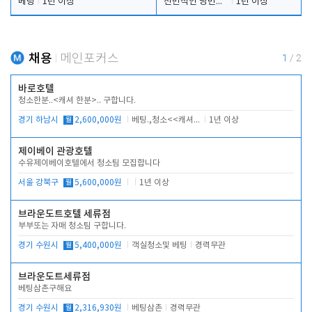
베팅
1년 이상
전반적인 당번업무
1년 이상
채용
메인포커스
1
/
2
바로호텔
청소한분..<캐셔 한분>.. 구합니다.
경기 하남시
월
2,600,000원
베팅.,청소<<캐셔 모셔봅니다.
1년 이상
제이베이 관광호텔
수유제이베이호텔에서 청소팀 모집합니다
서울 강북구
월
5,600,000원
1년 이상
브라운도트호텔 세류점
부부또는 자매 청소팀 구합니다.
경기 수원시
월
5,400,000원
객실청소및 베팅
경력무관
브라운도트세류점
베팅삼촌구해요
경기 수원시
월
2,316,930원
베팅삼촌
경력무관