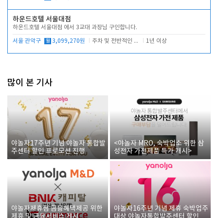
하운드호텔 서울대점
하운드호텔 서울대점 에서 3교대 과장님 구인합니다.
서울 관악구
월
3,099,270원
주차 및 전반적인 당번업무
1년 이상
많이 본 기사
야놀자17주년 기념 야놀자 통합발
<야놀자 MRO, 숙박업소 위한 삼
주센터 할인 프로모션 진행
성전자 가전제품 특가 개시>
야놀자제휴점 금융혜택제공 위한
야놀자16주년 기념 제휴 숙박업주
제휴 및 금융서비스 게시
대상 야놀자통합발주센터 할인쿠