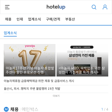
채용
인재
업계소식
구매/견적
부동산
업계소식
야놀자17주년 기념 야놀자 통합발
<야놀자 MRO, 숙박업소 위한 삼
주센터 할인 프로모션 진행
성전자 가전제품 특가 개시>
야놀자제휴점 금융혜택제공 위한 제휴 및 금융서비스 게시
울산시, 피서․행락지 주변 불법행위 19건 적발
더보기
채용
메인박스
1
/
4