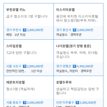
부천호텔 키노
이스키아호텔
급구 청소이모 1명 구합니다.
용인에 위치한 이스키아호텔
에서 청소원2명(부부,자매)을
모집합니다..
경기 부천시
월
2,800,000원
경기 용인시
월
2,600,000원
베팅
1년 이상
객실청소
경력무관
스타일호텔
나더호텔(경기 양평 용문)
3교대 당번 구합니다.
객실청소 부부, 자매, 모녀팀
모십니다.
서울 서초구
월
2,800,000원
경기 양평군
월
4,400,000원
전반적인 당번업무
1년 이상
객실청소, 카운터
경력무관
레몬트리호텔
호텔두루와
청소1명 (객실26개)
성실하고 책임감있는 당번 구
합니다.
서울 종로구
월
2,600,000원
인천 미추홀구
월
3,000,000원