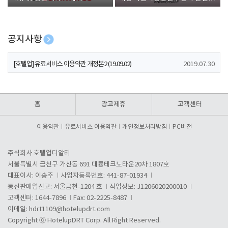
폰 증정
공지사항
[호텔업] 개인정보 처리방침 개정본1 (19.09.02)
2019.07.30
[호텔업] 유료서비스 이용약관 개정본2 (19.09.02)
2019.07.30
[호텔업] 개인정보 처리방침 개정본2 (19.09.02)
2019.07.30
홈
광고제휴
고객센터
이용약관
유료서비스 이용약관
개인정보처리방침
PC버전
주식회사 호텔업디알티
서울특별시 금천구 가산동 691 대륭테크노타운20차 1807호
대표이사: 이송주
사업자등록번호: 441-87-01934
통신판매업신고: 서울금천-1204 호
직업정보: J1206020200010
고객센터: 1644-7896
Fax: 02-2225-8487
이메일:
hdrt1109@hotelupdrt.com
Copyright ⓒ HotelupDRT Corp. All Right Reserved.