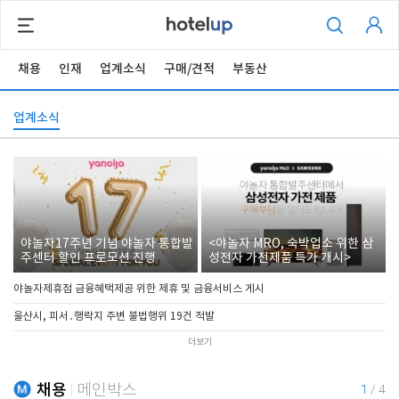
채용
인재
업계소식
구매/견적
부동산
업계소식
야놀자17주년 기념 야놀자 통합발
<야놀자 MRO, 숙박업소 위한 삼
주센터 할인 프로모션 진행
성전자 가전제품 특가 개시>
야놀자제휴점 금융혜택제공 위한 제휴 및 금융서비스 게시
울산시, 피서․행락지 주변 불법행위 19건 적발
더보기
채용
메인박스
1
/
4