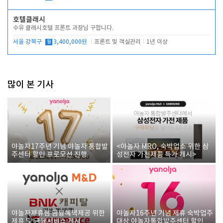
호텔클래시
수유 클래시호텔 프론트 과장님 구합니다.
서울 강북구
월
3,400,000원
프론트 및 객실관리
1년 이상
많이 본 기사
야놀자17주년 기념 야놀자 통합발
<야놀자 MRO, 숙박업소 위한 삼
주센터 할인 프로모션 진행
성전자 가전제품 특가 개시>
야놀자제휴점 금융혜택제공 위한
야놀자16주년 기념 제휴 숙박업주
제휴 및 금융서비스 게시
대상 야놀자통합발주센터 할인쿠