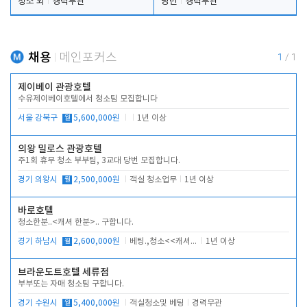
청소 외
경력무관
당번
경력무관
채용
메인포커스
1
/
1
제이베이 관광호텔
수유제이베이호텔에서 청소팀 모집합니다
서울 강북구
월
5,600,000원
1년 이상
의왕 밀로스 관광호텔
주1회 휴무 청소 부부팀, 3교대 당번 모집합니다.
경기 의왕시
월
2,500,000원
객실 청소업무
1년 이상
바로호텔
청소한분..<캐셔 한분>.. 구합니다.
경기 하남시
월
2,600,000원
베팅.,청소<<캐셔 모셔봅니다.
1년 이상
브라운도트호텔 세류점
부부또는 자매 청소팀 구합니다.
경기 수원시
월
5,400,000원
객실청소및 베팅
경력무관