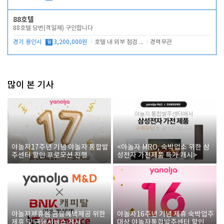
88호텔
88호텔 당번(격일제) 구인합니다
경기 용인시
월
3,200,000원
호텔 내 외부 점검 및 프런트 운영
경력무관
많이 본 기사
야놀자17주년 기념 야놀자 통합발
<야놀자 MRO, 숙박업소 위한 삼
주센터 할인 프로모션 진행
성전자 가전제품 특가 개시>
야놀자제휴점 금융혜택제공 위한
야놀자16주년 기념 제휴 숙박업주
제휴 및 금융서비스 게시
대상 야놀자통합발주센터 할인쿠