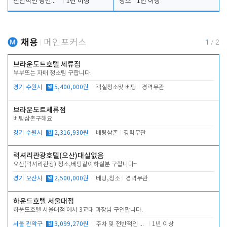
전반적인 당번업무
1년 이상
청소
1년 이상
채용
메인포커스
1
/
2
브라운도트호텔 세류점
부부또는 자매 청소팀 구합니다.
경기 수원시
월
5,400,000원
객실청소및 베팅
경력무관
브라운도트세류점
베팅삼촌구해요
경기 수원시
월
2,316,930원
베팅삼촌
경력무관
럭셔리관광호텔(오산)대실없음
오산(럭셔리관광) 청소,베팅같이하실분 구합니다~
경기 오산시
월
2,500,000원
베팅,청소
경력무관
하운드호텔 서울대점
하운드호텔 서울대점 에서 3교대 과장님 구인합니다.
서울 관악구
월
3,099,270원
주차 및 전반적인 당번업무
1년 이상