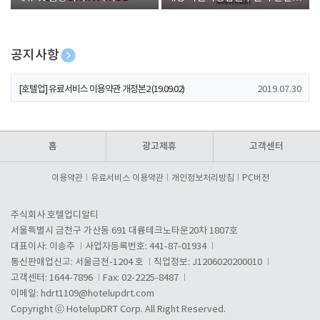
폰 증정
공지사항
[호텔업] 개인정보 처리방침 개정본1 (19.09.02)
2019.07.30
[호텔업] 유료서비스 이용약관 개정본2 (19.09.02)
2019.07.30
[호텔업] 개인정보 처리방침 개정본2 (19.09.02)
2019.07.30
홈
광고제휴
고객센터
이용약관
유료서비스 이용약관
개인정보처리방침
PC버전
주식회사 호텔업디알티
서울특별시 금천구 가산동 691 대륭테크노타운20차 1807호
대표이사: 이송주
사업자등록번호: 441-87-01934
통신판매업신고: 서울금천-1204 호
직업정보: J1206020200010
고객센터: 1644-7896
Fax: 02-2225-8487
이메일:
hdrt1109@hotelupdrt.com
Copyright ⓒ HotelupDRT Corp. All Right Reserved.