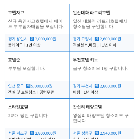
호텔자고
일산대화 라트리호텔
신규 용인자고호텔에서 메이
일산 대화역 라트리호텔에서
드 부부팀자매팀을 모십니다.
청소팀을 구인합니다.
경기 용인시
월
2,800,000원
경기 고양시
시
2,600,000원
룸메이드
1년 이상
객실청소,베팅 ,
1년 이하
호텔준
부천호텔 키노
부부팀 모집합니다.
급구 청소이모 1명 구합니다.
인천 중구
월
5,000,000원
경기 부천시
월
2,800,000원
객실 및 호텔청소
경력무관
베팅
1년 이상
스타일호텔
왕십리 태양모텔
3교대 당번 구합니다.
왕십리 태양모텔 청소이모 구
합니다.
서울 서초구
월
2,800,000원
서울 성동구
월
2,940,000원