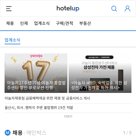
채용
인재
업계소식
구매/견적
부동산
업계소식
야놀자17주년 기념 야놀자 통합발
<야놀자 MRO, 숙박업소 위한 삼
주센터 할인 프로모션 진행
성전자 가전제품 특가 개시>
야놀자제휴점 금융혜택제공 위한 제휴 및 금융서비스 게시
울산시, 피서․행락지 주변 불법행위 19건 적발
더보기
채용
메인박스
1
/
5