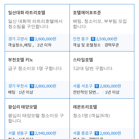
일산대화 라트리호텔
호텔에어포트준
일산 대화역 라트리호텔에서
베팅, 청소이모, 부부팀 모집
청소팀을 구인합니다.
합니다.
경기 고양시
시
2,600,000원
인천 중구
월
2,500,000원
객실청소,베팅 ,
1년 이하
객실 및 호텔청소
경력무관
부천호텔 키노
스타일호텔
급구 청소이모 1명 구합니다.
3교대 당번 구합니다.
경기 부천시
월
2,800,000원
서울 서초구
월
2,800,000원
베팅
1년 이상
전반적인 당번업무
1년 이상
왕십리 태양모텔
레몬트리호텔
왕십리 태양모텔 청소이모 구
청소1명 (객실26개)
합니다.
서울 성동구
월
2,940,000원
서울 종로구
월
2,600,000원