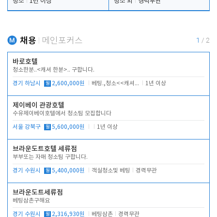
청소
1년 이상
청소 외
경력무관
채용
메인포커스
1
/
2
바로호텔
청소한분..<캐셔 한분>.. 구합니다.
경기 하남시
월
2,600,000원
베팅.,청소<<캐셔 모셔봅니다.
1년 이상
제이베이 관광호텔
수유제이베이호텔에서 청소팀 모집합니다
서울 강북구
월
5,600,000원
1년 이상
브라운도트호텔 세류점
부부또는 자매 청소팀 구합니다.
경기 수원시
월
5,400,000원
객실청소및 베팅
경력무관
브라운도트세류점
베팅삼촌구해요
경기 수원시
월
2,316,930원
베팅삼촌
경력무관