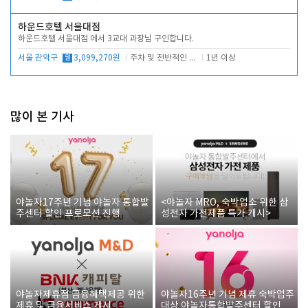
하운드호텔 서울대점
하운드호텔 서울대점 에서 3교대 과장님 구인합니다.
서울 관악구
월
3,099,270원
주차 및 전반적인 당번업무
1년 이상
많이 본 기사
야놀자17주년 기념 야놀자 통합발
<야놀자 MRO, 숙박업소 위한 삼
주센터 할인 프로모션 진행
성전자 가전제품 특가 개시>
야놀자제휴점 금융혜택제공 위한
야놀자16주년 기념 제휴 숙박업주
제휴 및 금융서비스 게시
대상 야놀자통합발주센터 할인쿠