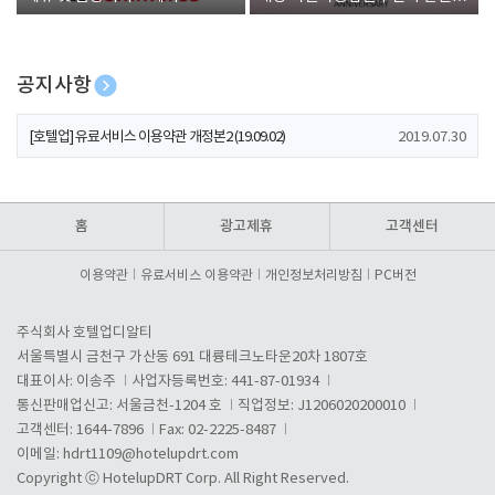
폰 증정
공지사항
[호텔업] 개인정보 처리방침 개정본1 (19.09.02)
2019.07.30
[호텔업] 유료서비스 이용약관 개정본2 (19.09.02)
2019.07.30
[호텔업] 개인정보 처리방침 개정본2 (19.09.02)
2019.07.30
홈
광고제휴
고객센터
이용약관
유료서비스 이용약관
개인정보처리방침
PC버전
주식회사 호텔업디알티
서울특별시 금천구 가산동 691 대륭테크노타운20차 1807호
대표이사: 이송주
사업자등록번호: 441-87-01934
통신판매업신고: 서울금천-1204 호
직업정보: J1206020200010
고객센터: 1644-7896
Fax: 02-2225-8487
이메일:
hdrt1109@hotelupdrt.com
Copyright ⓒ HotelupDRT Corp. All Right Reserved.