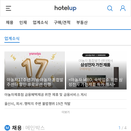
채용
인재
업계소식
구매/견적
부동산
업계소식
야놀자17주년 기념 야놀자 통합발
<야놀자 MRO, 숙박업소 위한 삼
주센터 할인 프로모션 진행
성전자 가전제품 특가 개시>
야놀자제휴점 금융혜택제공 위한 제휴 및 금융서비스 게시
울산시, 피서․행락지 주변 불법행위 19건 적발
더보기
채용
메인박스
1
/
4