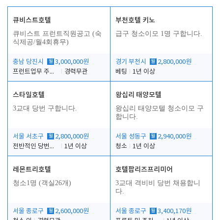
큐비스트호텔
부천호텔 키노
큐비스트 프런트직원공고 (숙
급구 청소이모 1명 구합니다.
식제공/월4회휴무)
충남 당진시
월
3,000,000원
경기 부천시
월
2,800,000원
프런트업무 주간, 야간
경력무관
베팅
1년 이상
스타일호텔
왕십리 태양모텔
3교대 당번 구합니다.
왕십리 태양모텔 청소이모 구
합니다.
서울 서초구
월
2,800,000원
서울 성동구
월
2,940,000원
전반적인 당번업무
1년 이상
청소
1년 이상
레몬트리호텔
호텔팝리즈프리미어
청소1명 (객실26개)
3교대 격비비 당번 채용합니
다.
서울 종로구
월
2,600,000원
서울 종로구
월
3,400,170원