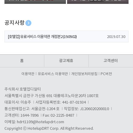
폰 증정
공지사항
[호텔업] 개인정보 처리방침 개정본1 (19.09.02)
2019.07.30
[호텔업] 유료서비스 이용약관 개정본2 (19.09.02)
2019.07.30
[호텔업] 개인정보 처리방침 개정본2 (19.09.02)
2019.07.30
홈
광고제휴
고객센터
이용약관
유료서비스 이용약관
개인정보처리방침
PC버전
주식회사 호텔업디알티
서울특별시 금천구 가산동 691 대륭테크노타운20차 1807호
대표이사: 이송주
사업자등록번호: 441-87-01934
통신판매업신고: 서울금천-1204 호
직업정보: J1206020200010
고객센터: 1644-7896
Fax: 02-2225-8487
이메일:
hdrt1109@hotelupdrt.com
Copyright ⓒ HotelupDRT Corp. All Right Reserved.