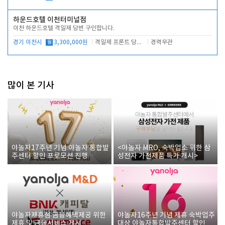
하운드호텔 이천터미널점
이천 하운드호텔 격일제 당번 구인합니다.
경기 이천시
월
3,300,000원
격일제 프론트 당번 업무로 주차 및 객실 점검
경력무관
많이 본 기사
야놀자17주년 기념 야놀자 통합발
<야놀자 MRO, 숙박업소 위한 삼
주센터 할인 프로모션 진행
성전자 가전제품 특가 개시>
야놀자제휴점 금융혜택제공 위한
야놀자16주년 기념 제휴 숙박업주
제휴 및 금융서비스 게시
대상 야놀자통합발주센터 할인쿠