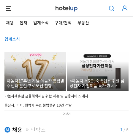
채용
인재
업계소식
구매/견적
부동산
업계소식
야놀자17주년 기념 야놀자 통합발
<야놀자 MRO, 숙박업소 위한 삼
주센터 할인 프로모션 진행
성전자 가전제품 특가 개시>
야놀자제휴점 금융혜택제공 위한 제휴 및 금융서비스 게시
울산시, 피서․행락지 주변 불법행위 19건 적발
더보기
채용
메인박스
1
/
5