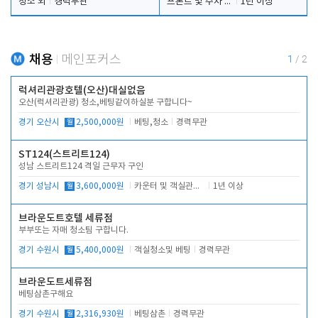
청소 외
경력무관
프론트 및 주차 객실관리
1년 이상
채용
메인포커스
1
/
2
럭셔리관광호텔(오산)대실없음
오산(럭셔리관광) 청소,베팅같이하실분 구합니다~
경기 오산시
월
2,500,000원
베팅,청소
경력무관
ST124(스트리트124)
성남 스트리트124 격일 근무자 구인
경기 성남시
월
3,600,000원
카운터 및 객실관리 전반
1년 이상
브라운도트호텔 세류점
부부또는 자매 청소팀 구합니다.
경기 수원시
월
5,400,000원
객실청소및 베팅
경력무관
브라운도트세류점
베팅삼촌구해요
경기 수원시
월
2,316,930원
베팅삼촌
경력무관