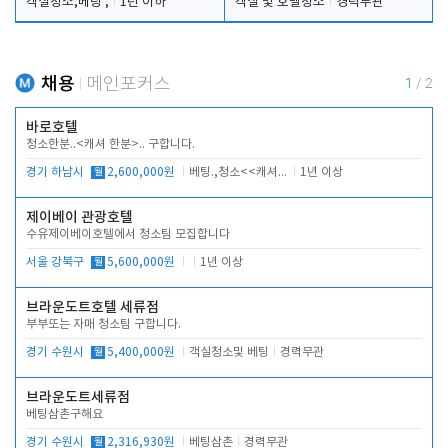
객실청소,베팅 ,
1년 이하
객실 및 호텔청소
경력무관
채용
메인포커스
1
/
2
바로호텔
청소한분..<캐셔 한분>.. 구합니다.
경기 하남시
월
2,600,000원
베팅.,청소<<캐셔 모셔봅니다.
1년 이상
제이베이 관광호텔
수유제이베이호텔에서 청소팀 모집합니다
서울 강북구
월
5,600,000원
1년 이상
브라운도트호텔 세류점
부부또는 자매 청소팀 구합니다.
경기 수원시
월
5,400,000원
객실청소및 베팅
경력무관
브라운도트세류점
베팅삼촌구해요
경기 수원시
월
2,316,930원
베팅삼촌
경력무관