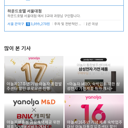
하운드호텔 서울대점
하운드호텔 서울대점 에서 3교대 과장님 구인합니다.
서울 관악구
월
3,099,270원
주차 및 전반적인 당번업무
1년 이상
많이 본 기사
야놀자17주년 기념 야놀자 통합발
<야놀자 MRO, 숙박업소 위한 삼
주센터 할인 프로모션 진행
성전자 가전제품 특가 개시>
야놀자제휴점 금융혜택제공 위한
야놀자16주년 기념 제휴 숙박업주
제휴 및 금융서비스 게시
대상 야놀자통합발주센터 할인쿠