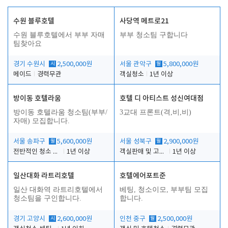
수원 블루호텔
사당역 메트로21
수원 블루호텔에서 부부 자매
부부 청소팀 구합니다
팀찾아요
경기 수원시
시
2,500,000원
서울 관악구
월
5,800,000원
메이드
경력무관
객실청소
1년 이상
방이동 호텔라움
호텔 디 아티스트 성신여대점
방이동 호텔라움 청소팀(부부/
3교대 프론트(격,비,비)
자매) 모집합니다.
서울 송파구
월
5,600,000원
서울 성북구
월
2,900,000원
전반적인 청소 업무(객실청소.객실정리)
1년 이상
객실판매 및 고객응대
1년 이상
일산대화 라트리호텔
호텔에어포트준
일산 대화역 라트리호텔에서
베팅, 청소이모, 부부팀 모집
청소팀을 구인합니다.
합니다.
경기 고양시
시
2,600,000원
인천 중구
월
2,500,000원