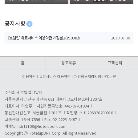
폰 증정
공지사항
[호텔업] 개인정보 처리방침 개정본1 (19.09.02)
2019.07.30
[호텔업] 유료서비스 이용약관 개정본2 (19.09.02)
2019.07.30
[호텔업] 개인정보 처리방침 개정본2 (19.09.02)
2019.07.30
홈
광고제휴
고객센터
이용약관
유료서비스 이용약관
개인정보처리방침
PC버전
주식회사 호텔업디알티
서울특별시 금천구 가산동 691 대륭테크노타운20차 1807호
대표이사: 이송주
사업자등록번호: 441-87-01934
통신판매업신고: 서울금천-1204 호
직업정보: J1206020200010
고객센터: 1644-7896
Fax: 02-2225-8487
이메일:
hdrt1109@hotelupdrt.com
Copyright ⓒ HotelupDRT Corp. All Right Reserved.