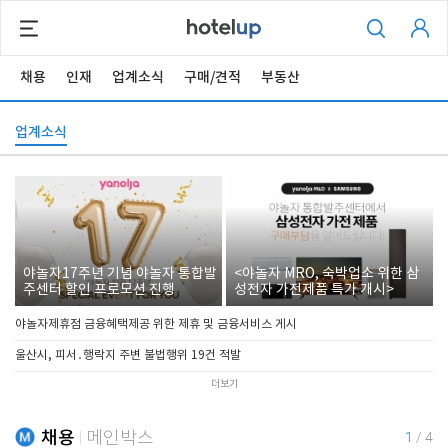
채용
인재
업계소식
구매/견적
부동산
업계소식
야놀자17주년 기념 야놀자 통합발
<야놀자 MRO, 숙박업소 위한 삼
주센터 할인 프로모션 진행
성전자 가전제품 특가 개시>
야놀자제휴점 금융혜택제공 위한 제휴 및 금융서비스 게시
울산시, 피서․행락지 주변 불법행위 19건 적발
더보기
채용
메인박스
1
/
4