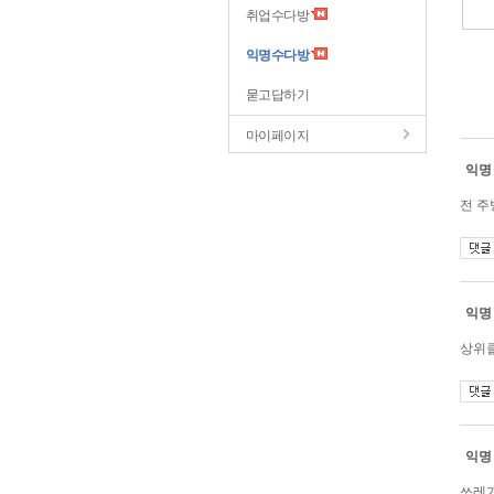
취업수다방
익명수다방
묻고답하기
마이페이지