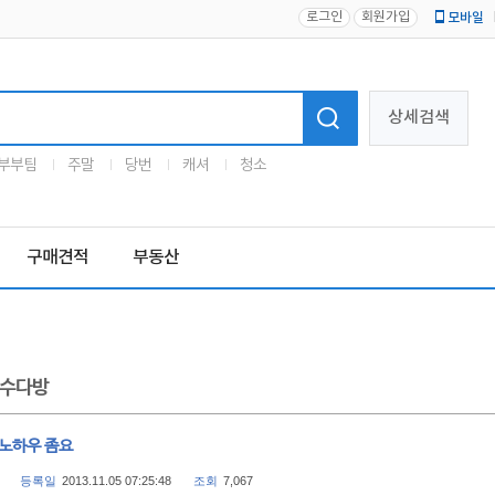
로그인
회원가입
모바일
로고
상세검색
부부팀
주말
당번
캐셔
청소
구매견적
부동산
수다방
 노하우 좀요
등록일
2013.11.05 07:25:48
조회
7,067