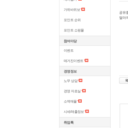
가위바위보
공유합
얼마
포인트 순위
포인트 쇼핑몰
참여마당
이벤트
매거진이벤트
경영정보
노무 상담
경영 자료실
소액매물
시세/매출정보
취업톡