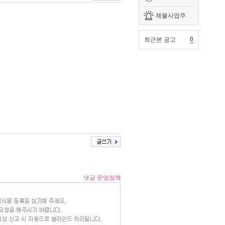
체불사업주
0
최근본 공고