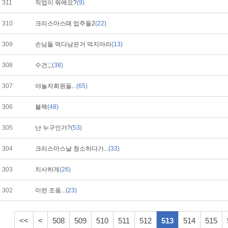
311
직업이 뭐에요?
(9)
310
크리스마스때 업주들2
(22)
309
손님들 먹다남은거 먹지마라
(13)
308
수건;;;
(38)
307
야놀자회원들...
(65)
306
블랙
(48)
305
난 누구인가?
(53)
304
크리스마스날 청소하다가...
(33)
303
치사하게
(26)
302
이런 조옼...
(23)
<<
<
508
509
510
511
512
513
514
515