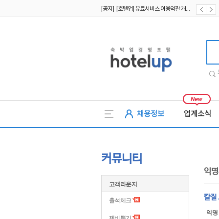
[공지] [호텔업] 유료서비스 이용약관 개정본2 (19.09.02)
[공지] [호텔업] 개인정보 처리방침 개정본2 (19.09.02)
호텔업
채용정보
업계소식
커뮤니티
익명
고객라운지
칼질
출석체크
익명
제비뽑기