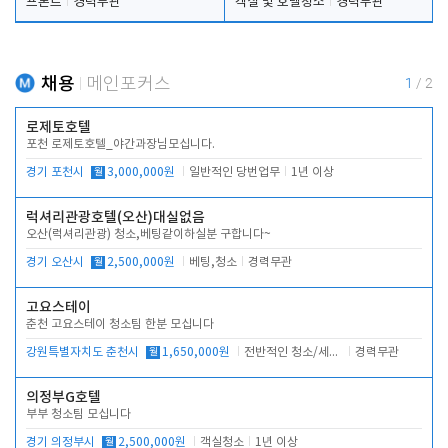
프론트
경력무관
객실 및 호텔청소
경력무관
채용
메인포커스
1
/
2
로제토호텔
포천 로제토호텔_야간과장님모십니다.
경기 포천시
월
3,000,000원
일반적인 당번업무
1년 이상
럭셔리관광호텔(오산)대실없음
오산(럭셔리관광) 청소,베팅같이하실분 구합니다~
경기 오산시
월
2,500,000원
베팅,청소
경력무관
고요스테이
춘천 고요스테이 청소팀 한분 모십니다
강원특별자치도 춘천시
월
1,650,000원
전반적인 청소/세탁업무
경력무관
의정부G호텔
부부 청소팀 모십니다
경기 의정부시
월
2,500,000원
객실청소
1년 이상