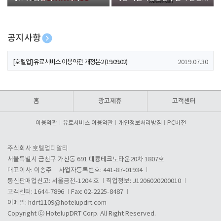
폰 증정
공지사항
[호텔업] 개인정보 처리방침 개정본1 (19.09.02)
2019.07.30
[호텔업] 유료서비스 이용약관 개정본2 (19.09.02)
2019.07.30
[호텔업] 개인정보 처리방침 개정본2 (19.09.02)
2019.07.30
홈
광고제휴
고객센터
이용약관
유료서비스 이용약관
개인정보처리방침
PC버전
주식회사 호텔업디알티
서울특별시 금천구 가산동 691 대륭테크노타운20차 1807호
대표이사: 이송주
사업자등록번호: 441-87-01934
통신판매업신고: 서울금천-1204 호
직업정보: J1206020200010
고객센터: 1644-7896
Fax: 02-2225-8487
이메일:
hdrt1109@hotelupdrt.com
Copyright ⓒ HotelupDRT Corp. All Right Reserved.