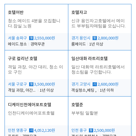
호텔어반
호텔자고
청소.메이드 4분을 모집합니
신규 용인자고호텔에서 메이
다.잠실.노원
드 부부팀자매팀을 모십니다.
서울 송파구
월
2,550,000원
경기 용인시
월
2,800,000원
메이드.청소
경력무관
룸메이드
1년 이상
구로 컬리넌 호텔
일산대화 라트리호텔
격일 과장, 야간 대리, 청소 이
일산 대화역 라트리호텔에서
모 구인
청소팀을 구인합니다.
서울 구로구
월
3,500,000원
경기 고양시
시
2,600,000원
격일 과장, 야간 대리, 청소 이모
1년 이상
객실청소,베팅 ,
1년 이하
디케이인천에어포트호텔
호텔준
인천디케이에어포트호텔
부부팀 일할분
인천 영종구
시
4,052,120원
인천 중구
월
2,500,000원