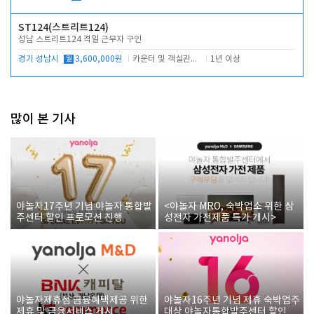
ST124(스트리트124)
성남 스트리트124 격일 근무자 구인
경기 성남시
월
3,600,000원
카운터 및 객실관리 전반
1년 이상
많이 본 기사
야놀자17주년 기념 야놀자 통합발
<야놀자 MRO, 숙박업소 위한 삼
주센터 할인 프로모션 진행
성전자 가전제품 특가 개시>
야놀자제휴점 금융혜택제공 위한
야놀자16주년 기념 제휴 숙박업주
제휴 및 금융서비스 게시
대상 야놀자통합발주센터 할인쿠