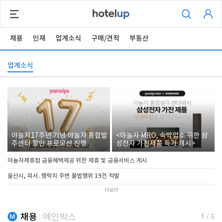
채용
인재
업계소식
구매/견적
부동산
업계소식
야놀자17주년 기념 야놀자 통합발
<야놀자 MRO, 숙박업소 위한 삼
주센터 할인 프로모션 진행
성전자 가전제품 특가 개시>
야놀자제휴점 금융혜택제공 위한 제휴 및 금융서비스 게시
울산시, 피서․행락지 주변 불법행위 19건 적발
더보기
채용
메인박스
1
/
5