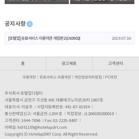
폰 증정
공지사항
[호텔업] 개인정보 처리방침 개정본1 (19.09.02)
2019.07.30
[호텔업] 유료서비스 이용약관 개정본2 (19.09.02)
2019.07.30
[호텔업] 개인정보 처리방침 개정본2 (19.09.02)
2019.07.30
홈
광고제휴
고객센터
이용약관
유료서비스 이용약관
개인정보처리방침
PC버전
주식회사 호텔업디알티
서울특별시 금천구 가산동 691 대륭테크노타운20차 1807호
대표이사: 이송주
사업자등록번호: 441-87-01934
통신판매업신고: 서울금천-1204 호
직업정보: J1206020200010
고객센터: 1644-7896
Fax: 02-2225-8487
이메일:
hdrt1109@hotelupdrt.com
Copyright ⓒ HotelupDRT Corp. All Right Reserved.