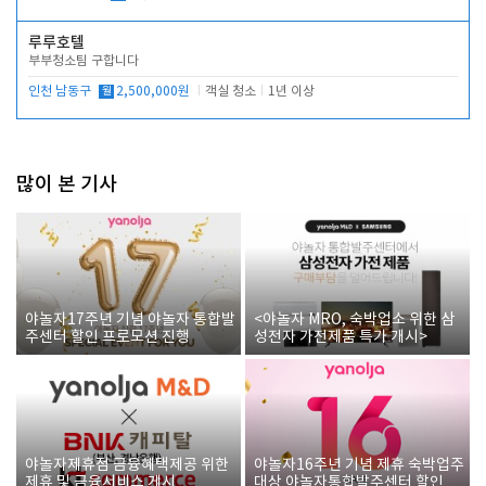
루루호텔
부부청소팀 구합니다
인천 남동구
월
2,500,000원
객실 청소
1년 이상
많이 본 기사
야놀자17주년 기념 야놀자 통합발
<야놀자 MRO, 숙박업소 위한 삼
주센터 할인 프로모션 진행
성전자 가전제품 특가 개시>
야놀자제휴점 금융혜택제공 위한
야놀자16주년 기념 제휴 숙박업주
제휴 및 금융서비스 게시
대상 야놀자통합발주센터 할인쿠