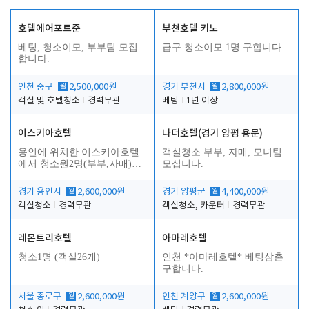
호텔에어포트준
부천호텔 키노
베팅, 청소이모, 부부팀 모집
급구 청소이모 1명 구합니다.
합니다.
인천 중구
월
2,500,000원
경기 부천시
월
2,800,000원
객실 및 호텔청소
경력무관
베팅
1년 이상
이스키아호텔
나더호텔(경기 양평 용문)
용인에 위치한 이스키아호텔
객실청소 부부, 자매, 모녀팀
에서 청소원2명(부부,자매)을
모십니다.
모집합니다..
경기 용인시
월
2,600,000원
경기 양평군
월
4,400,000원
객실청소
경력무관
객실청소, 카운터
경력무관
레몬트리호텔
아마레호텔
청소1명 (객실26개)
인천 *아마레호텔* 베팅삼촌
구합니다.
서울 종로구
월
2,600,000원
인천 계양구
월
2,600,000원