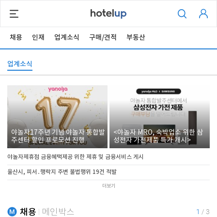
채용
인재
업계소식
구매/견적
부동산
업계소식
야놀자17주년 기념 야놀자 통합발
<야놀자 MRO, 숙박업소 위한 삼
주센터 할인 프로모션 진행
성전자 가전제품 특가 개시>
야놀자제휴점 금융혜택제공 위한 제휴 및 금융서비스 게시
울산시, 피서․행락지 주변 불법행위 19건 적발
더보기
채용
메인박스
1
/
3