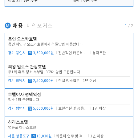
청소 외
경력무관
베팅
경력무관
채용
메인포커스
1
/
2
용인 오스카호텔
용인 처인구 오스카호텔에서 격일당번 채용합니다
경기 용인시
월
3,500,000원
전반적인 카운터 업무
경력무관
의왕 밀로스 관광호텔
주1회 휴무 청소 부부팀, 3교대 당번 모집합니다.
경기 의왕시
월
2,500,000원
객실 청소업무
1년 이상
호텔야자 평택역점
청소 1팀 구인합니다
경기 평택시
월
5,000,000원
호텔객실 및 공용시설 청소 관리
1년 이상
하라스호텔
영등포 하라스호텔
서울 영등포구
시
10,030원
카운터 업무 및 객실관리(청소상태 확인, 객실판매)
1년 이상