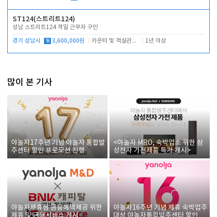
ST124(스트리트124)
성남 스트리트124 격일 근무자 구인
경기 성남시
월
3,600,000원
카운터 및 객실관리 전반
1년 이상
많이 본 기사
야놀자17주년 기념 야놀자 통합발
<야놀자 MRO, 숙박업소 위한 삼
주센터 할인 프로모션 진행
성전자 가전제품 특가 개시>
야놀자제휴점 금융혜택제공 위한
야놀자16주년 기념 제휴 숙박업주
제휴 및 금융서비스 게시
대상 야놀자통합발주센터 할인쿠