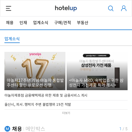
채용
인재
업계소식
구매/견적
부동산
업계소식
야놀자17주년 기념 야놀자 통합발
<야놀자 MRO, 숙박업소 위한 삼
주센터 할인 프로모션 진행
성전자 가전제품 특가 개시>
야놀자제휴점 금융혜택제공 위한 제휴 및 금융서비스 게시
울산시, 피서․행락지 주변 불법행위 19건 적발
더보기
채용
메인박스
1
/
5