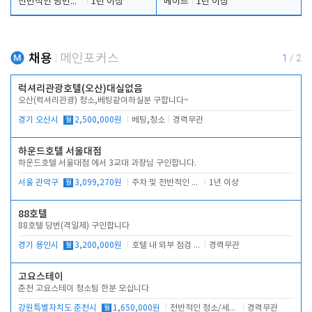
전반적인 당번업무
1년 이상
메이드
1년 이상
채용
메인포커스
1
/
2
럭셔리관광호텔(오산)대실없음
오산(럭셔리관광) 청소,베팅같이하실분 구합니다~
경기 오산시
월
2,500,000원
베팅,청소
경력무관
하운드호텔 서울대점
하운드호텔 서울대점 에서 3교대 과장님 구인합니다.
서울 관악구
월
3,099,270원
주차 및 전반적인 당번업무
1년 이상
88호텔
88호텔 당번(격일제) 구인합니다
경기 용인시
월
3,200,000원
호텔 내 외부 점검 및 프런트 운영
경력무관
고요스테이
춘천 고요스테이 청소팀 한분 모십니다
강원특별자치도 춘천시
월
1,650,000원
전반적인 청소/세탁업무
경력무관