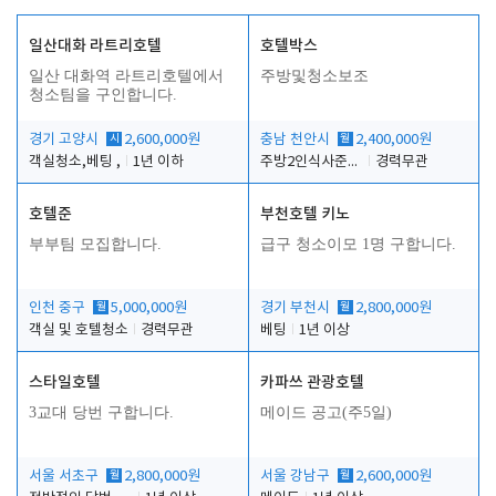
일산대화 라트리호텔
호텔박스
일산 대화역 라트리호텔에서
주방및청소보조
청소팀을 구인합니다.
경기 고양시
시
2,600,000원
충남 천안시
월
2,400,000원
객실청소,베팅 ,
1년 이하
주방2인식사준비및청소린렌보조
경력무관
호텔준
부천호텔 키노
부부팀 모집합니다.
급구 청소이모 1명 구합니다.
인천 중구
월
5,000,000원
경기 부천시
월
2,800,000원
객실 및 호텔청소
경력무관
베팅
1년 이상
스타일호텔
카파쓰 관광호텔
3교대 당번 구합니다.
메이드 공고(주5일)
서울 서초구
월
2,800,000원
서울 강남구
월
2,600,000원