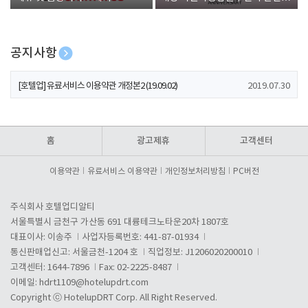
폰 증정
공지사항
[호텔업] 개인정보 처리방침 개정본1 (19.09.02)
2019.07.30
[호텔업] 유료서비스 이용약관 개정본2 (19.09.02)
2019.07.30
[호텔업] 개인정보 처리방침 개정본2 (19.09.02)
2019.07.30
홈
광고제휴
고객센터
이용약관
유료서비스 이용약관
개인정보처리방침
PC버전
주식회사 호텔업디알티
서울특별시 금천구 가산동 691 대륭테크노타운20차 1807호
대표이사: 이송주
사업자등록번호: 441-87-01934
통신판매업신고: 서울금천-1204 호
직업정보: J1206020200010
고객센터: 1644-7896
Fax: 02-2225-8487
이메일:
hdrt1109@hotelupdrt.com
Copyright ⓒ HotelupDRT Corp. All Right Reserved.