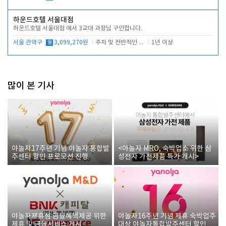
하운드호텔 서울대점
하운드호텔 서울대점 에서 3교대 과장님 구인합니다.
서울 관악구
월
3,099,270원
주차 및 전반적인 당번업무
1년 이상
많이 본 기사
야놀자17주년 기념 야놀자 통합발
<야놀자 MRO, 숙박업소 위한 삼
주센터 할인 프로모션 진행
성전자 가전제품 특가 개시>
야놀자제휴점 금융혜택제공 위한
야놀자16주년 기념 제휴 숙박업주
제휴 및 금융서비스 게시
대상 야놀자통합발주센터 할인쿠