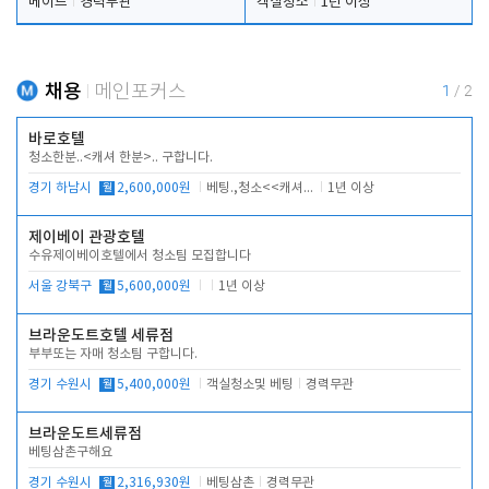
메이드
경력무관
객실청소
1년 이상
채용
메인포커스
1
/
2
바로호텔
청소한분..<캐셔 한분>.. 구합니다.
경기 하남시
월
2,600,000원
베팅.,청소<<캐셔 모셔봅니다.
1년 이상
제이베이 관광호텔
수유제이베이호텔에서 청소팀 모집합니다
서울 강북구
월
5,600,000원
1년 이상
브라운도트호텔 세류점
부부또는 자매 청소팀 구합니다.
경기 수원시
월
5,400,000원
객실청소및 베팅
경력무관
브라운도트세류점
베팅삼촌구해요
경기 수원시
월
2,316,930원
베팅삼촌
경력무관