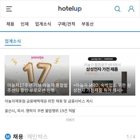
채용
인재
업계소식
구매/견적
부동산
업계소식
야놀자17주년 기념 야놀자 통합발
<야놀자 MRO, 숙박업소 위한 삼
주센터 할인 프로모션 진행
성전자 가전제품 특가 개시>
야놀자제휴점 금융혜택제공 위한 제휴 및 금융서비스 게시
울산시, 피서․행락지 주변 불법행위 19건 적발
더보기
채용
메인박스
1
/
4