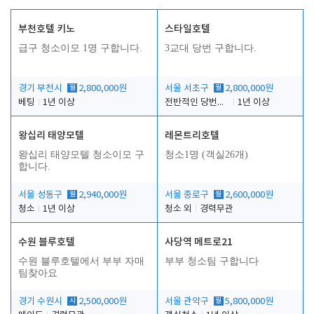
부천호텔 키노
스타일호텔
급구 청소이모 1명 구합니다.
3교대 당번 구합니다.
경기 부천시
월
2,800,000원
서울 서초구
월
2,800,000원
베팅
1년 이상
전반적인 당번업무
1년 이상
왕십리 태양모텔
레몬트리호텔
왕십리 태양모텔 청소이모 구
청소1명 (객실26개)
합니다.
서울 성동구
월
2,940,000원
서울 종로구
월
2,600,000원
청소
1년 이상
청소 외
경력무관
수원 블루호텔
사당역 메트로21
수원 블루호텔에서 부부 자매
부부 청소팀 구합니다
팀찾아요
경기 수원시
시
2,500,000원
서울 관악구
월
5,800,000원