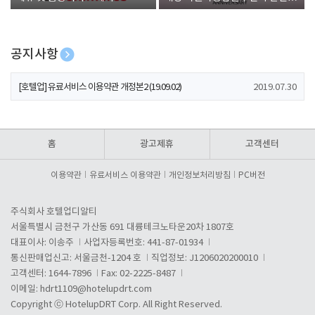
폰 증정
공지사항
[호텔업] 개인정보 처리방침 개정본1 (19.09.02)
2019.07.30
[호텔업] 유료서비스 이용약관 개정본2 (19.09.02)
2019.07.30
[호텔업] 개인정보 처리방침 개정본2 (19.09.02)
2019.07.30
홈
광고제휴
고객센터
이용약관
유료서비스 이용약관
개인정보처리방침
PC버전
주식회사 호텔업디알티
서울특별시 금천구 가산동 691 대륭테크노타운20차 1807호
대표이사: 이송주
사업자등록번호: 441-87-01934
통신판매업신고: 서울금천-1204 호
직업정보: J1206020200010
고객센터: 1644-7896
Fax: 02-2225-8487
이메일:
hdrt1109@hotelupdrt.com
Copyright ⓒ HotelupDRT Corp. All Right Reserved.