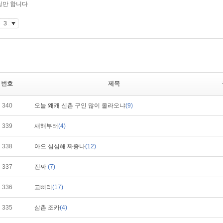
번호
제목
340
오늘 왜캐 신촌 구인 많이 올라오냐
(9)
339
새해부터
(4)
338
아으 심심해 짜증나
(12)
337
진짜
(7)
336
고삐리
(17)
335
삼촌 조카
(4)