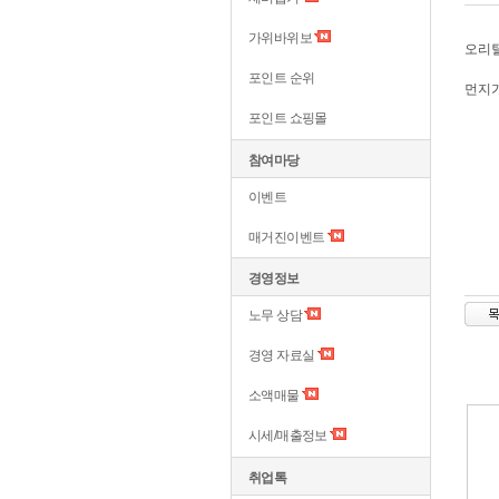
가위바위보
오리털
포인트 순위
먼지가
포인트 쇼핑몰
참여마당
이벤트
매거진이벤트
경영정보
노무 상담
경영 자료실
소액매물
시세/매출정보
취업톡