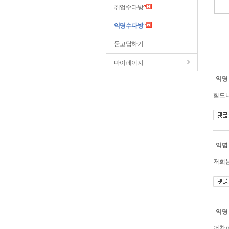
취업수다방
익명수다방
묻고답하기
마이페이지