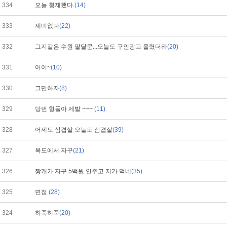
334
오늘 횡재했다.
(14)
333
재미없다
(22)
332
그지같은 수원 팔달문...오늘도 구인광고 올렸더라
(20)
331
어이~
(10)
330
그만하자
(8)
329
당번 형들아 제발 ~~~
(11)
328
어제도 삼겹살 오늘도 삼겹살
(39)
327
복도에서 자꾸
(21)
326
짱개가 자꾸 5백원 안주고 지가 먹네
(35)
325
면접
(28)
324
히죽히죽
(20)