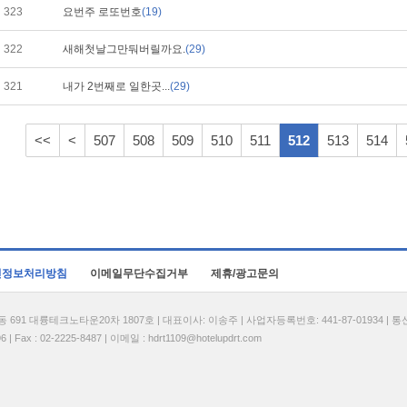
323
요번주 로또번호
(19)
322
새해첫날그만둬버릴까요.
(29)
321
내가 2번째로 일한곳...
(29)
<<
<
507
508
509
510
511
512
513
514
인정보처리방침
이메일무단수집거부
제휴/광고문의
1 대륭테크노타운20차 1807호 | 대표이사: 이송주 | 사업자등록번호: 441-87-01934 | 
| Fax : 02-2225-8487 | 이메일 :
hdrt1109@hotelupdrt.com