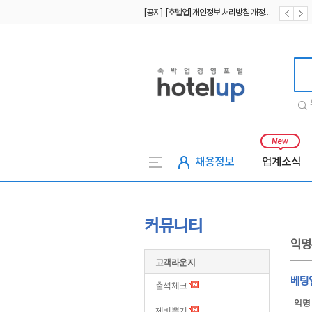
[공지] [호텔업] 개인정보 처리방침 개정본1 (19.09.02)
[공지] [호텔업] 유료서비스 이용약관 개정본2 (19.09.02)
호텔업
채용정보
업계소식
커뮤니티
익명
고객라운지
베팅
출석체크
익명
제비뽑기