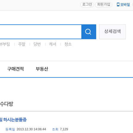
로그인
회원가입
모바일
로고
상세검색
부부팀
주말
당번
캐셔
청소
구매견적
부동산
수다방
일 하시는분들중
등록일
2013.12.30 14:06:44
조회
7,129