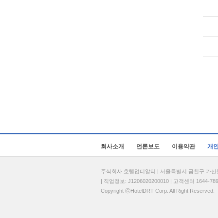
회사소개
언론보도
이용약관
개
주식회사 호텔업디알티 | 서울특별시 금천구 가산동 69
| 직업정보: J1206020200010 | 고객센터 1644-7896 
Copyright ⓒHotelDRT Corp. All Right Reserved.