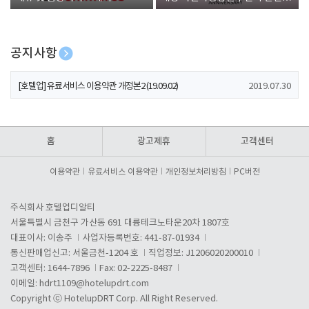
폰 증정
공지사항
[호텔업] 개인정보 처리방침 개정본1 (19.09.02)
2019.07.30
[호텔업] 유료서비스 이용약관 개정본2 (19.09.02)
2019.07.30
[호텔업] 개인정보 처리방침 개정본2 (19.09.02)
2019.07.30
홈
광고제휴
고객센터
이용약관
유료서비스 이용약관
개인정보처리방침
PC버전
주식회사 호텔업디알티
서울특별시 금천구 가산동 691 대륭테크노타운20차 1807호
대표이사: 이송주
사업자등록번호: 441-87-01934
통신판매업신고: 서울금천-1204 호
직업정보: J1206020200010
고객센터: 1644-7896
Fax: 02-2225-8487
이메일:
hdrt1109@hotelupdrt.com
Copyright ⓒ HotelupDRT Corp. All Right Reserved.