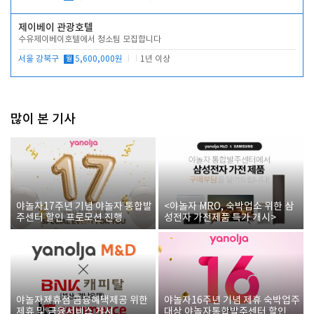
제이베이 관광호텔
수유제이베이호텔에서 청소팀 모집합니다
서울 강북구
월
5,600,000원
1년 이상
많이 본 기사
야놀자17주년 기념 야놀자 통합발
<야놀자 MRO, 숙박업소 위한 삼
주센터 할인 프로모션 진행
성전자 가전제품 특가 개시>
야놀자제휴점 금융혜택제공 위한
야놀자16주년 기념 제휴 숙박업주
제휴 및 금융서비스 게시
대상 야놀자통합발주센터 할인쿠