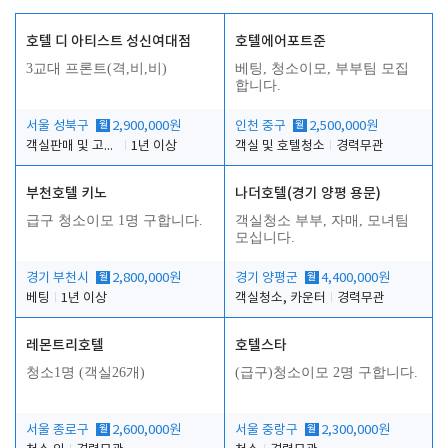
호텔 디 아티스트 성신여대점
호텔에어포트준
3교대 프론트(격,비,비)
베팅, 청소이모, 부부팀 모집
합니다.
서울 성북구
월
2,900,000원
인천 중구
월
2,500,000원
객실판매 및 고객응대
1년 이상
객실 및 호텔청소
경력무관
부천호텔 키노
나더호텔(경기 양평 용문)
급구 청소이모 1명 구합니다.
객실청소 부부, 자매, 모녀팀
모십니다.
경기 부천시
월
2,800,000원
경기 양평군
월
4,400,000원
베팅
1년 이상
객실청소, 카운터
경력무관
레몬트리호텔
호텔스타
청소1명 (객실26개)
(급구)청소이모 2명 구합니다.
서울 종로구
월
2,600,000원
서울 중랑구
월
2,300,000원