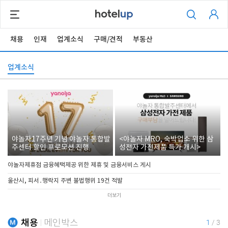
채용
인재
업계소식
구매/견적
부동산
업계소식
야놀자17주년 기념 야놀자 통합발
<야놀자 MRO, 숙박업소 위한 삼
주센터 할인 프로모션 진행
성전자 가전제품 특가 개시>
야놀자제휴점 금융혜택제공 위한 제휴 및 금융서비스 게시
울산시, 피서․행락지 주변 불법행위 19건 적발
더보기
채용
메인박스
1
/
3