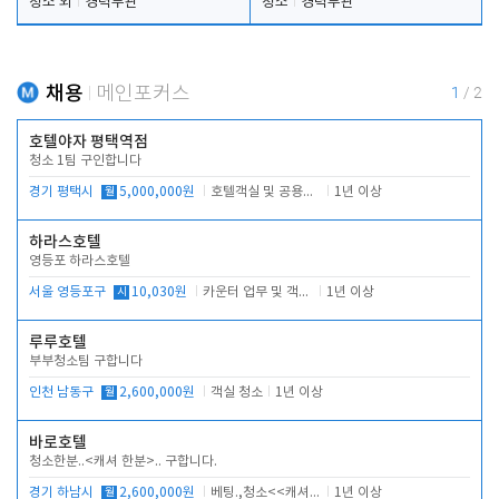
청소 외
경력무관
청소
경력무관
채용
메인포커스
1
/
2
호텔야자 평택역점
청소 1팀 구인합니다
경기 평택시
월
5,000,000원
호텔객실 및 공용시설 청소 관리
1년 이상
하라스호텔
영등포 하라스호텔
서울 영등포구
시
10,030원
카운터 업무 및 객실관리(청소상태 확인, 객실판매)
1년 이상
루루호텔
부부청소팀 구합니다
인천 남동구
월
2,600,000원
객실 청소
1년 이상
바로호텔
청소한분..<캐셔 한분>.. 구합니다.
경기 하남시
월
2,600,000원
베팅.,청소<<캐셔 모셔봅니다.
1년 이상