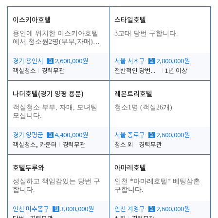
이스키아호텔
스타일호텔
용인에 위치한 이스키아호텔
3교대 당번 구합니다.
에서 청소원2명(부부,자매)을
모집합니다..
경기 용인시
월
2,600,000원
서울 서초구
월
2,800,000원
객실청소
경력무관
전반적인 당번업무
1년 이상
나더호텔(경기 양평 용문)
레몬트리호텔
객실청소 부부, 자매, 모녀팀
청소1명 (객실26개)
모십니다.
경기 양평군
월
4,400,000원
서울 종로구
월
2,600,000원
객실청소, 카운터
경력무관
청소 외
경력무관
호텔두루와
아마레호텔
성실하고 책임감있는 당번 구
인천 *아마레호텔* 베팅삼촌
합니다.
구합니다.
인천 미추홀구
월
3,000,000원
인천 계양구
월
2,600,000원