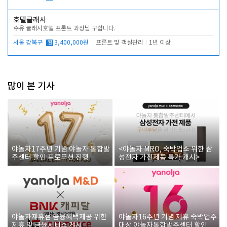
호텔클래시
수유 클래시호텔 프론트 과장님 구합니다.
서울 강북구
월
3,400,000원
프론트 및 객실관리
1년 이상
많이 본 기사
야놀자17주년 기념 야놀자 통합발
<야놀자 MRO, 숙박업소 위한 삼
주센터 할인 프로모션 진행
성전자 가전제품 특가 개시>
야놀자제휴점 금융혜택제공 위한
야놀자16주년 기념 제휴 숙박업주
제휴 및 금융서비스 게시
대상 야놀자통합발주센터 할인쿠