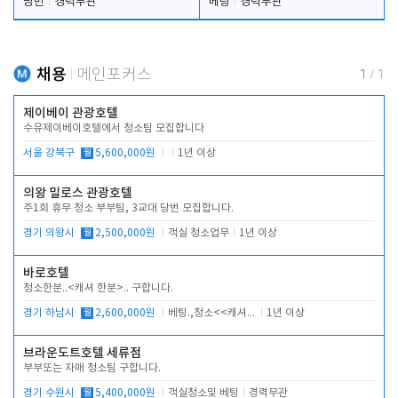
당번
경력무관
베팅
경력무관
채용
메인포커스
1
/
1
제이베이 관광호텔
수유제이베이호텔에서 청소팀 모집합니다
서울 강북구
월
5,600,000원
1년 이상
의왕 밀로스 관광호텔
주1회 휴무 청소 부부팀, 3교대 당번 모집합니다.
경기 의왕시
월
2,500,000원
객실 청소업무
1년 이상
바로호텔
청소한분..<캐셔 한분>.. 구합니다.
경기 하남시
월
2,600,000원
베팅.,청소<<캐셔 모셔봅니다.
1년 이상
브라운도트호텔 세류점
부부또는 자매 청소팀 구합니다.
경기 수원시
월
5,400,000원
객실청소및 베팅
경력무관