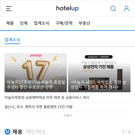
채용
인재
업계소식
구매/견적
부동산
업계소식
야놀자17주년 기념 야놀자 통합발
<야놀자 MRO, 숙박업소 위한 삼
주센터 할인 프로모션 진행
성전자 가전제품 특가 개시>
야놀자제휴점 금융혜택제공 위한 제휴 및 금융서비스 게시
울산시, 피서․행락지 주변 불법행위 19건 적발
더보기
채용
메인박스
1
/
4