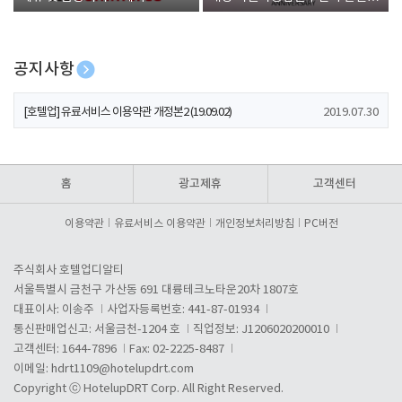
폰 증정
공지사항
[호텔업] 개인정보 처리방침 개정본1 (19.09.02)
2019.07.30
[호텔업] 유료서비스 이용약관 개정본2 (19.09.02)
2019.07.30
[호텔업] 개인정보 처리방침 개정본2 (19.09.02)
2019.07.30
홈
광고제휴
고객센터
이용약관
유료서비스 이용약관
개인정보처리방침
PC버전
주식회사 호텔업디알티
서울특별시 금천구 가산동 691 대륭테크노타운20차 1807호
대표이사: 이송주
사업자등록번호: 441-87-01934
통신판매업신고: 서울금천-1204 호
직업정보: J1206020200010
고객센터: 1644-7896
Fax: 02-2225-8487
이메일:
hdrt1109@hotelupdrt.com
Copyright ⓒ HotelupDRT Corp. All Right Reserved.