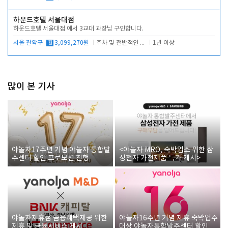
하운드호텔 서울대점
하운드호텔 서울대점 에서 3교대 과장님 구인합니다.
서울 관악구
월
3,099,270원
주차 및 전반적인 당번업무
1년 이상
많이 본 기사
야놀자17주년 기념 야놀자 통합발
<야놀자 MRO, 숙박업소 위한 삼
주센터 할인 프로모션 진행
성전자 가전제품 특가 개시>
야놀자제휴점 금융혜택제공 위한
야놀자16주년 기념 제휴 숙박업주
제휴 및 금융서비스 게시
대상 야놀자통합발주센터 할인쿠