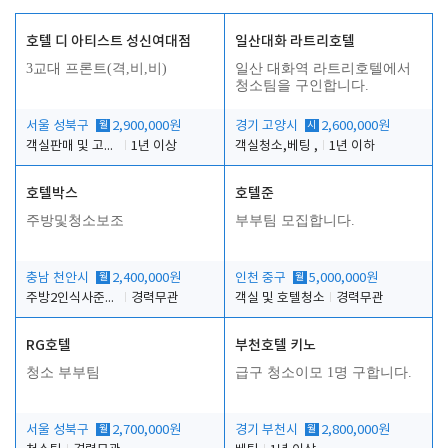
호텔 디 아티스트 성신여대점
일산대화 라트리호텔
3교대 프론트(격,비,비)
일산 대화역 라트리호텔에서
청소팀을 구인합니다.
서울 성북구
월
2,900,000원
경기 고양시
시
2,600,000원
객실판매 및 고객응대
1년 이상
객실청소,베팅 ,
1년 이하
호텔박스
호텔준
주방및청소보조
부부팀 모집합니다.
충남 천안시
월
2,400,000원
인천 중구
월
5,000,000원
주방2인식사준비및청소린렌보조
경력무관
객실 및 호텔청소
경력무관
RG호텔
부천호텔 키노
청소 부부팀
급구 청소이모 1명 구합니다.
서울 성북구
월
2,700,000원
경기 부천시
월
2,800,000원