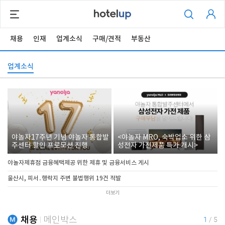
채용
인재
업계소식
구매/견적
부동산
업계소식
야놀자17주년 기념 야놀자 통합발
<야놀자 MRO, 숙박업소 위한 삼
주센터 할인 프로모션 진행
성전자 가전제품 특가 개시>
야놀자제휴점 금융혜택제공 위한 제휴 및 금융서비스 게시
울산시, 피서․행락지 주변 불법행위 19건 적발
더보기
채용
메인박스
1
/
5