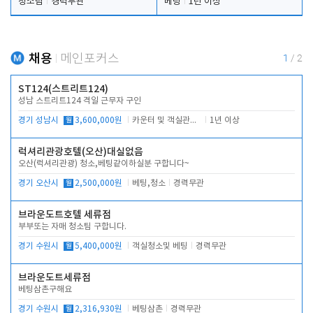
청소팀
경력무관
베팅
1년 이상
채용
메인포커스
1
/
2
ST124(스트리트124)
성남 스트리트124 격일 근무자 구인
경기 성남시
월
3,600,000원
카운터 및 객실관리 전반
1년 이상
럭셔리관광호텔(오산)대실없음
오산(럭셔리관광) 청소,베팅같이하실분 구합니다~
경기 오산시
월
2,500,000원
베팅,청소
경력무관
브라운도트호텔 세류점
부부또는 자매 청소팀 구합니다.
경기 수원시
월
5,400,000원
객실청소및 베팅
경력무관
브라운도트세류점
베팅삼촌구해요
경기 수원시
월
2,316,930원
베팅삼촌
경력무관