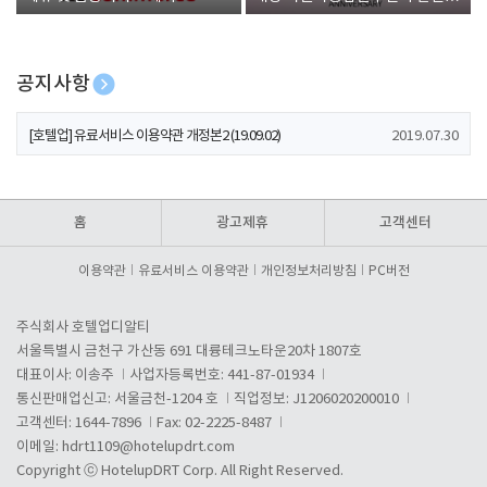
폰 증정
공지사항
[호텔업] 개인정보 처리방침 개정본1 (19.09.02)
2019.07.30
[호텔업] 유료서비스 이용약관 개정본2 (19.09.02)
2019.07.30
[호텔업] 개인정보 처리방침 개정본2 (19.09.02)
2019.07.30
홈
광고제휴
고객센터
이용약관
유료서비스 이용약관
개인정보처리방침
PC버전
주식회사 호텔업디알티
서울특별시 금천구 가산동 691 대륭테크노타운20차 1807호
대표이사: 이송주
사업자등록번호: 441-87-01934
통신판매업신고: 서울금천-1204 호
직업정보: J1206020200010
고객센터: 1644-7896
Fax: 02-2225-8487
이메일:
hdrt1109@hotelupdrt.com
Copyright ⓒ HotelupDRT Corp. All Right Reserved.