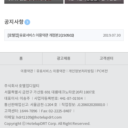
폰 증정
공지사항
[호텔업] 개인정보 처리방침 개정본1 (19.09.02)
2019.07.30
[호텔업] 유료서비스 이용약관 개정본2 (19.09.02)
2019.07.30
[호텔업] 개인정보 처리방침 개정본2 (19.09.02)
2019.07.30
홈
광고제휴
고객센터
이용약관
유료서비스 이용약관
개인정보처리방침
PC버전
주식회사 호텔업디알티
서울특별시 금천구 가산동 691 대륭테크노타운20차 1807호
대표이사: 이송주
사업자등록번호: 441-87-01934
통신판매업신고: 서울금천-1204 호
직업정보: J1206020200010
고객센터: 1644-7896
Fax: 02-2225-8487
이메일:
hdrt1109@hotelupdrt.com
Copyright ⓒ HotelupDRT Corp. All Right Reserved.