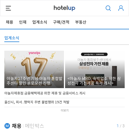
채용
인재
업계소식
구매/견적
부동산
업계소식
야놀자17주년 기념 야놀자 통합발
<야놀자 MRO, 숙박업소 위한 삼
주센터 할인 프로모션 진행
성전자 가전제품 특가 개시>
야놀자제휴점 금융혜택제공 위한 제휴 및 금융서비스 게시
울산시, 피서․행락지 주변 불법행위 19건 적발
더보기
채용
메인박스
1
/
3