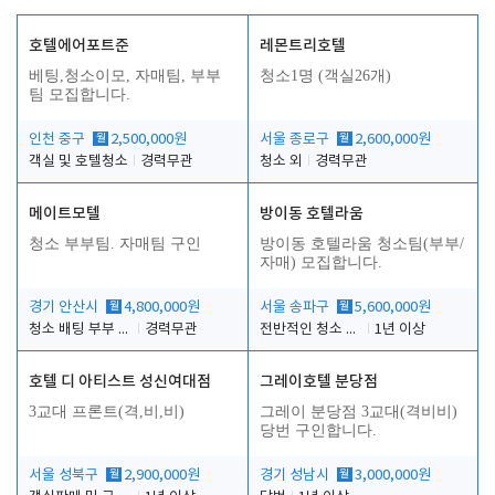
호텔에어포트준
레몬트리호텔
베팅,청소이모, 자매팀, 부부
청소1명 (객실26개)
팀 모집합니다.
인천 중구
월
2,500,000원
서울 종로구
월
2,600,000원
객실 및 호텔청소
경력무관
청소 외
경력무관
메이트모텔
방이동 호텔라움
청소 부부팀. 자매팀 구인
방이동 호텔라움 청소팀(부부/
자매) 모집합니다.
경기 안산시
월
4,800,000원
서울 송파구
월
5,600,000원
청소 배팅 부부 구합니다
경력무관
전반적인 청소 업무(객실청소.객실정리)
1년 이상
호텔 디 아티스트 성신여대점
그레이호텔 분당점
3교대 프론트(격,비,비)
그레이 분당점 3교대(격비비)
당번 구인합니다.
서울 성북구
월
2,900,000원
경기 성남시
월
3,000,000원