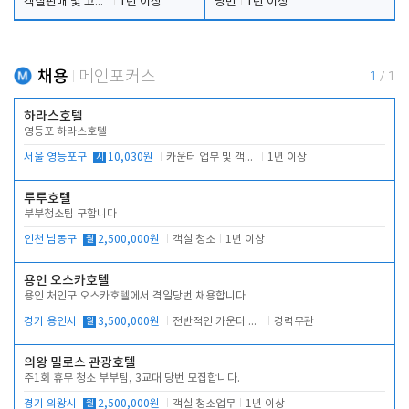
객실판매 및 고객응대
1년 이상
당번
1년 이상
채용
메인포커스
1
/
1
하라스호텔
영등포 하라스호텔
서울 영등포구
시
10,030원
카운터 업무 및 객실관리(청소상태 확인, 객실판매)
1년 이상
루루호텔
부부청소팀 구합니다
인천 남동구
월
2,500,000원
객실 청소
1년 이상
용인 오스카호텔
용인 처인구 오스카호텔에서 격일당번 채용합니다
경기 용인시
월
3,500,000원
전반적인 카운터 업무
경력무관
의왕 밀로스 관광호텔
주1회 휴무 청소 부부팀, 3교대 당번 모집합니다.
경기 의왕시
월
2,500,000원
객실 청소업무
1년 이상