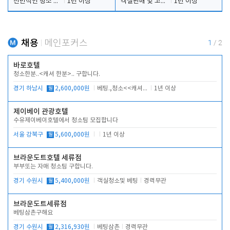
전반적인 청소 업무(객실청소.객실정리)
1년 이상
객실판매 및 고객응대
1년 이상
채용
메인포커스
1
/
2
바로호텔
청소한분..<캐셔 한분>.. 구합니다.
경기 하남시
월
2,600,000원
베팅.,청소<<캐셔 모셔봅니다.
1년 이상
제이베이 관광호텔
수유제이베이호텔에서 청소팀 모집합니다
서울 강북구
월
5,600,000원
1년 이상
브라운도트호텔 세류점
부부또는 자매 청소팀 구합니다.
경기 수원시
월
5,400,000원
객실청소및 베팅
경력무관
브라운도트세류점
베팅삼촌구해요
경기 수원시
월
2,316,930원
베팅삼촌
경력무관