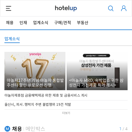
채용
인재
업계소식
구매/견적
부동산
업계소식
야놀자17주년 기념 야놀자 통합발
<야놀자 MRO, 숙박업소 위한 삼
주센터 할인 프로모션 진행
성전자 가전제품 특가 개시>
야놀자제휴점 금융혜택제공 위한 제휴 및 금융서비스 게시
울산시, 피서․행락지 주변 불법행위 19건 적발
더보기
채용
메인박스
1
/
4