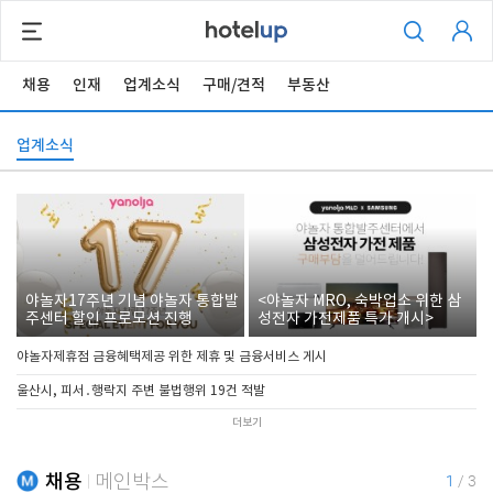
채용
인재
업계소식
구매/견적
부동산
업계소식
야놀자17주년 기념 야놀자 통합발
<야놀자 MRO, 숙박업소 위한 삼
주센터 할인 프로모션 진행
성전자 가전제품 특가 개시>
야놀자제휴점 금융혜택제공 위한 제휴 및 금융서비스 게시
울산시, 피서․행락지 주변 불법행위 19건 적발
더보기
채용
메인박스
1
/
3