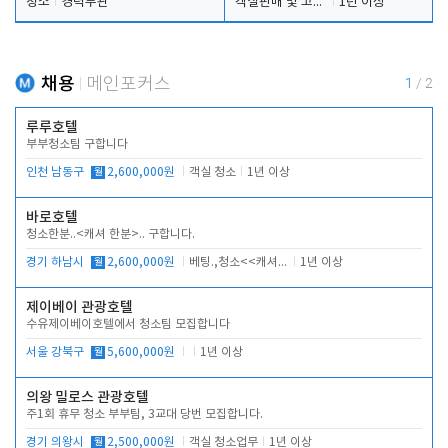
청소
경력무관
객실판매 및 고객응대
1년 이상
채용
메인포커스
1
/
2
루루호텔
부부청소팀 구합니다
인천 남동구
월
2,600,000원
객실 청소
1년 이상
바로호텔
청소한분..<캐셔 한분>.. 구합니다.
경기 하남시
월
2,600,000원
베팅.,청소<<캐셔 모셔봅니다.
1년 이상
제이베이 관광호텔
수유제이베이호텔에서 청소팀 모집합니다
서울 강북구
월
5,600,000원
1년 이상
의왕 밀로스 관광호텔
주1회 휴무 청소 부부팀, 3교대 당번 모집합니다.
경기 의왕시
월
2,500,000원
객실 청소업무
1년 이상