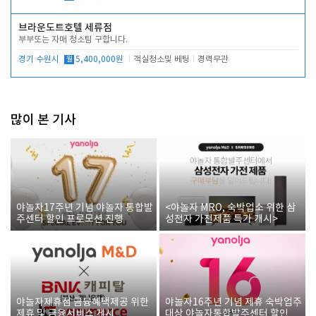
브라운도트호텔 세류점
부부또는 자매 청소팀 구합니다.
경기 수원시
월
5,400,000원
객실청소및 베팅
경력무관
많이 본 기사
야놀자17주년 기념 야놀자 통합발
<야놀자 MRO, 숙박업소 위한 삼
주센터 할인 프로모션 진행
성전자 가전제품 특가 개시>
야놀자제휴점 금융혜택제공 위한
야놀자16주년 기념 제휴 숙박업주
제휴 및 금융서비스 게시
대상 야놀자통합발주센터 할인쿠