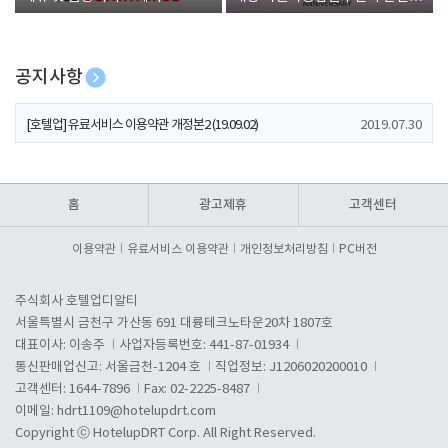
폰 증정
공지사항
[호텔업] 개인정보 처리방침 개정본1 (19.09.02)
2019.07.30
[호텔업] 유료서비스 이용약관 개정본2 (19.09.02)
2019.07.30
[호텔업] 개인정보 처리방침 개정본2 (19.09.02)
2019.07.30
홈
광고제휴
고객센터
이용약관
유료서비스 이용약관
개인정보처리방침
PC버전
주식회사 호텔업디알티
서울특별시 금천구 가산동 691 대륭테크노타운20차 1807호
대표이사: 이송주
사업자등록번호: 441-87-01934
통신판매업신고: 서울금천-1204 호
직업정보: J1206020200010
고객센터: 1644-7896
Fax: 02-2225-8487
이메일:
hdrt1109@hotelupdrt.com
Copyright ⓒ HotelupDRT Corp. All Right Reserved.