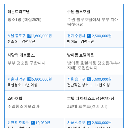
레몬트리호텔
수원 블루호텔
청소1명 (객실26개)
수원 블루호텔에서 부부 자매
팀찾아요
서울 종로구
월
2,600,000원
경기 수원시
시
2,500,000원
청소 외
경력무관
메이드
경력무관
사당역 메트로21
방이동 호텔라움
부부 청소팀 구합니다
방이동 호텔라움 청소팀(부부/
자매) 모집합니다.
서울 관악구
월
5,800,000원
서울 송파구
월
5,600,000원
객실청소
1년 이상
전반적인 청소 업무(객실청소.객실정리)
1년 이상
소마호텔
호텔 디 아티스트 성신여대점
주말청소이모알바
3교대 프론트(격,비,비)
인천 미추홀구
시
10,030원
서울 성북구
월
2,900,000원