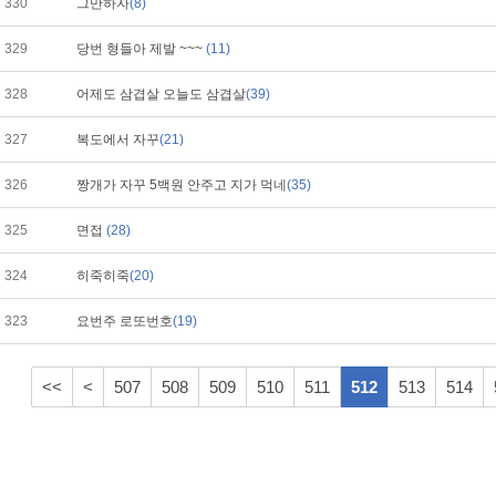
330
그만하자
(8)
329
당번 형들아 제발 ~~~
(11)
328
어제도 삼겹살 오늘도 삼겹살
(39)
327
복도에서 자꾸
(21)
326
짱개가 자꾸 5백원 안주고 지가 먹네
(35)
325
면접
(28)
324
히죽히죽
(20)
323
요번주 로또번호
(19)
<<
<
507
508
509
510
511
512
513
514