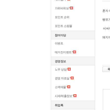
가위바위보
혼자
포인트 순위
빵쪼가
포인트 쇼핑몰
비싸다
참여마당
돼지
이벤트
매거진이벤트
경영정보
노무 상담
경영 자료실
소액매물
시세/매출정보
취업톡