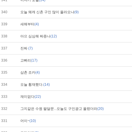
341
이야기 모텔
(14)
340
오늘 왜캐 신촌 구인 많이 올라오냐
(9)
339
새해부터
(4)
338
아으 심심해 짜증나
(12)
337
진짜
(7)
336
고삐리
(17)
335
삼촌 조카
(4)
334
오늘 횡재했다.
(14)
333
재미없다
(22)
332
그지같은 수원 팔달문...오늘도 구인광고 올렸더라
(20)
331
어이~
(10)