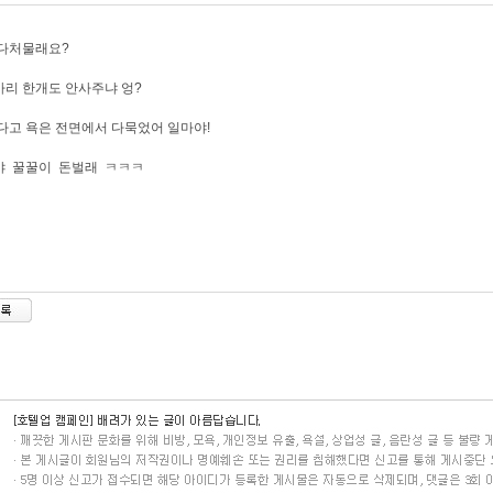
 다처물래요?
리 한개도 안사주냐 엉?
고 욕은 전면에서 다묵었어 일마야!
야 꿀꿀이 돈벌래 ㅋㅋㅋ