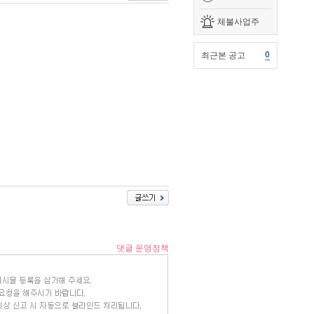
체불사업주
0
최근본 공고