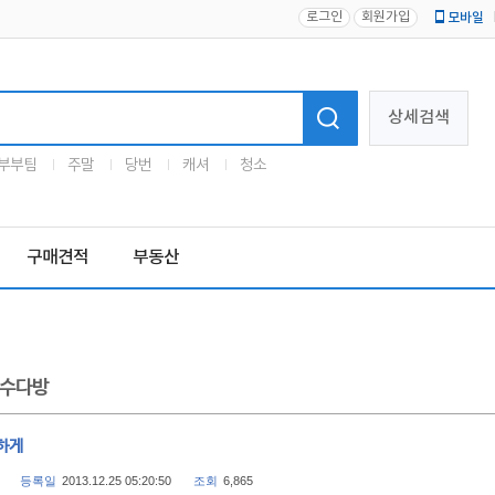
로그인
회원가입
모바일
로고
상세검색
부부팀
주말
당번
캐셔
청소
구매견적
부동산
수다방
하게
등록일
2013.12.25 05:20:50
조회
6,865