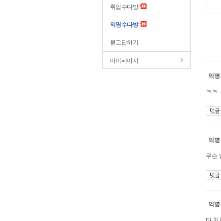
취업수다방
익명수다방
묻고답하기
마이페이지