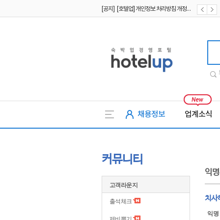
[공지] [호텔업] 유료서비스 이용약관 개정본2 (19.09.02)
[공지] [호텔업] 개인정보 처리방침 개정본2 (19.09.02)
호텔업
채용정보
업계소식
커뮤니티
익명
고객라운지
치사
출석체크
익명
제비뽑기