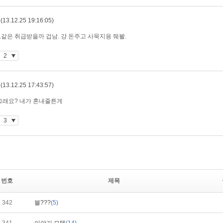
번호
제목
342
블???
(5)