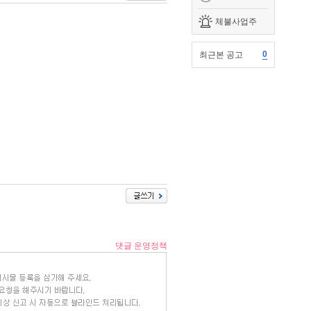
체불사업주
0
최근본 공고