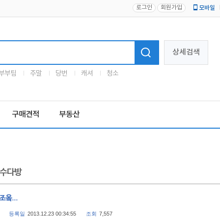
로그인
회원가입
모바일
로고
상세검색
부부팀
주말
당번
캐셔
청소
구매견적
부동산
수다방
조옼...
등록일
2013.12.23 00:34:55
조회
7,557