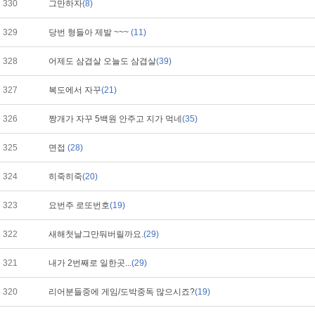
330
그만하자
(8)
329
당번 형들아 제발 ~~~
(11)
328
어제도 삼겹살 오늘도 삼겹살
(39)
327
복도에서 자꾸
(21)
326
짱개가 자꾸 5백원 안주고 지가 먹네
(35)
325
면접
(28)
324
히죽히죽
(20)
323
요번주 로또번호
(19)
322
새해첫날그만둬버릴까요.
(29)
321
내가 2번째로 일한곳...
(29)
320
리어분들중에 게임/도박중독 많으시죠?
(19)