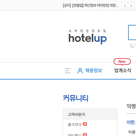
[공지] [호텔업] 유료서비스 이용약관 개정본2 (19.09.02)
[공지] [호텔업] 개인정보 처리방침 개정본2 (19.09.02)
호텔업
채용정보
업계소식
커뮤니티
익명
고객라운지
이런 
출석체크
익명
제비뽑기