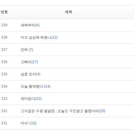
번호
제목
339
새해부터
(4)
338
아으 심심해 짜증나
(12)
337
진짜
(7)
336
고삐리
(17)
335
삼촌 조카
(4)
334
오늘 횡재했다.
(14)
333
재미없다
(22)
332
그지같은 수원 팔달문...오늘도 구인광고 올렸더라
(20)
331
어이~
(10)