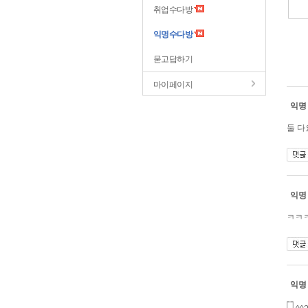
취업수다방
익명수다방
묻고답하기
마이페이지