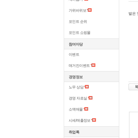
가위바위보
발은 
포인트 순위
포인트 쇼핑몰
참여마당
이벤트
매거진이벤트
경영정보
노무 상담
경영 자료실
소액매물
시세/매출정보
취업톡