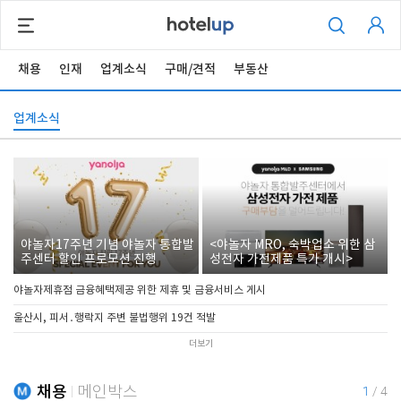
채용
인재
업계소식
구매/견적
부동산
업계소식
야놀자17주년 기념 야놀자 통합발
<야놀자 MRO, 숙박업소 위한 삼
주센터 할인 프로모션 진행
성전자 가전제품 특가 개시>
야놀자제휴점 금융혜택제공 위한 제휴 및 금융서비스 게시
울산시, 피서․행락지 주변 불법행위 19건 적발
더보기
채용
메인박스
1
/
4