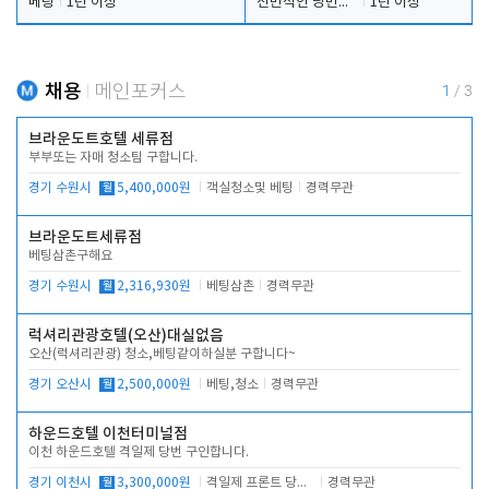
베팅
1년 이상
전반적인 당번업무
1년 이상
채용
메인포커스
1
/
3
브라운도트호텔 세류점
부부또는 자매 청소팀 구합니다.
경기 수원시
월
5,400,000원
객실청소및 베팅
경력무관
브라운도트세류점
베팅삼촌구해요
경기 수원시
월
2,316,930원
베팅삼촌
경력무관
럭셔리관광호텔(오산)대실없음
오산(럭셔리관광) 청소,베팅같이하실분 구합니다~
경기 오산시
월
2,500,000원
베팅,청소
경력무관
하운드호텔 이천터미널점
이천 하운드호텔 격일제 당번 구인합니다.
경기 이천시
월
3,300,000원
격일제 프론트 당번 업무로 주차 및 객실 점검
경력무관