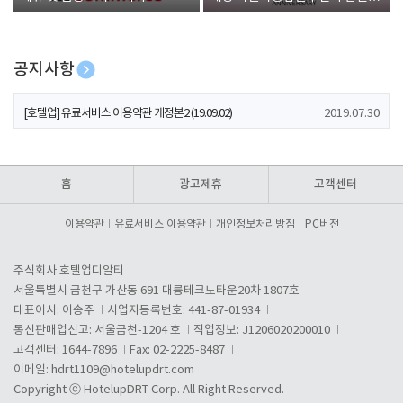
폰 증정
공지사항
[호텔업] 개인정보 처리방침 개정본1 (19.09.02)
2019.07.30
[호텔업] 유료서비스 이용약관 개정본2 (19.09.02)
2019.07.30
[호텔업] 개인정보 처리방침 개정본2 (19.09.02)
2019.07.30
홈
광고제휴
고객센터
이용약관
유료서비스 이용약관
개인정보처리방침
PC버전
주식회사 호텔업디알티
서울특별시 금천구 가산동 691 대륭테크노타운20차 1807호
대표이사: 이송주
사업자등록번호: 441-87-01934
통신판매업신고: 서울금천-1204 호
직업정보: J1206020200010
고객센터: 1644-7896
Fax: 02-2225-8487
이메일:
hdrt1109@hotelupdrt.com
Copyright ⓒ HotelupDRT Corp. All Right Reserved.