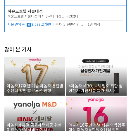
하운드호텔 서울대점
하운드호텔 서울대점 에서 3교대 과장님 구인합니다.
서울 관악구
월
3,099,270원
주차 및 전반적인 당번업무
1년 이상
많이 본 기사
야놀자17주년 기념 야놀자 통합발
<야놀자 MRO, 숙박업소 위한 삼
주센터 할인 프로모션 진행
성전자 가전제품 특가 개시>
야놀자제휴점 금융혜택제공 위한
야놀자16주년 기념 제휴 숙박업주
제휴 및 금융서비스 게시
대상 야놀자통합발주센터 할인쿠