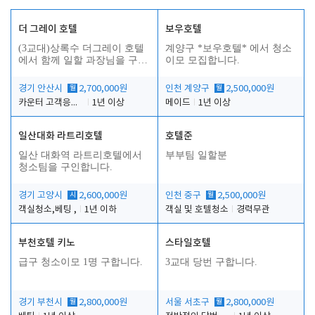
더 그레이 호텔
보우호텔
(3교대)상록수 더그레이 호텔
계양구 *보우호텔* 에서 청소
에서 함께 일할 과장님을 구합
이모 모집합니다.
니다.
경기 안산시
월
2,700,000원
인천 계양구
월
2,500,000원
카운터 고객응대 및 야간더블청소
1년 이상
메이드
1년 이상
일산대화 라트리호텔
호텔준
인
일산 대화역 라트리호텔에서
부부팀 일할분
청소팀을 구인합니다.
경기 고양시
시
2,600,000원
인천 중구
월
2,500,000원
객실청소,베팅 ,
1년 이하
객실 및 호텔청소
경력무관
부천호텔 키노
스타일호텔
급구 청소이모 1명 구합니다.
3교대 당번 구합니다.
경기 부천시
월
2,800,000원
서울 서초구
월
2,800,000원