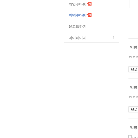
취업수다방
익명수다방
묻고답하기
마이페이지