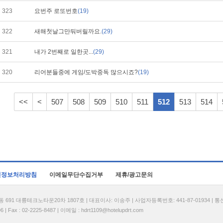
323
요번주 로또번호
(19)
322
새해첫날그만둬버릴까요.
(29)
321
내가 2번째로 일한곳...
(29)
320
리어분들중에 게임/도박중독 많으시죠?
(19)
<<
<
507
508
509
510
511
512
513
514
인정보처리방침
이메일무단수집거부
제휴/광고문의
1 대륭테크노타운20차 1807호 | 대표이사: 이송주 | 사업자등록번호: 441-87-01934 | 
| Fax : 02-2225-8487 | 이메일 :
hdrt1109@hotelupdrt.com