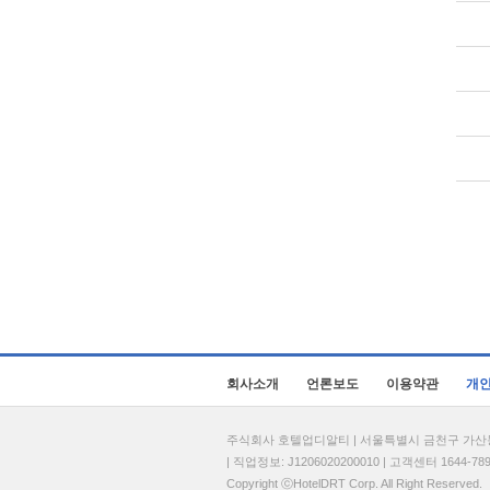
회사소개
언론보도
이용약관
개
주식회사 호텔업디알티 | 서울특별시 금천구 가산동 69
| 직업정보: J1206020200010 | 고객센터 1644-7896 
Copyright ⓒHotelDRT Corp. All Right Reserved.