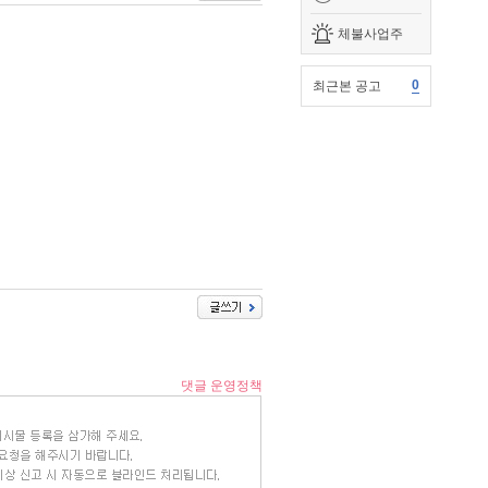
체불사업주
0
최근본 공고