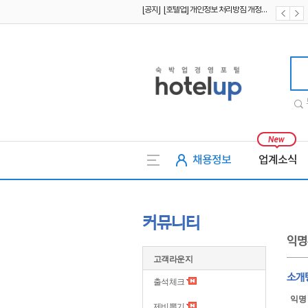
[공지] [호텔업] 유료서비스 이용약관 개정본2 (19.09.02)
[공지] [호텔업] 개인정보 처리방침 개정본2 (19.09.02)
호텔업
채용정보
업계소식
커뮤니티
익명
고객라운지
소개
출석체크
익명
제비뽑기