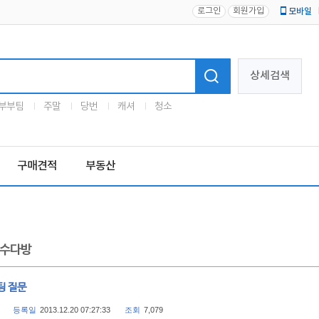
로그인
회원가입
모바일
로고
상세검색
부부팀
주말
당번
캐셔
청소
구매견적
부동산
수다방
팅 질문
등록일
2013.12.20 07:27:33
조회
7,079