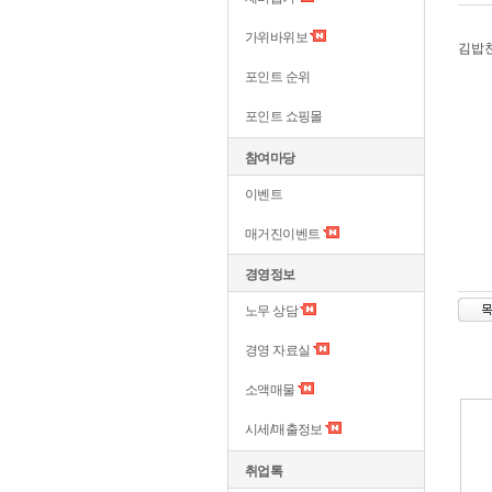
가위바위보
김밥천
포인트 순위
포인트 쇼핑몰
참여마당
이벤트
매거진이벤트
경영정보
노무 상담
경영 자료실
소액매물
시세/매출정보
취업톡