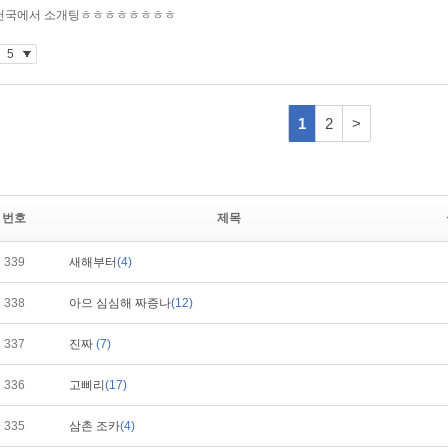
번호
제목
339
새해부터
(4)
338
아으 심심해 짜증나
(12)
337
진짜
(7)
336
고삐리
(17)
335
삼촌 조카
(4)