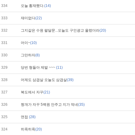
334
오늘 횡재했다.
(14)
333
재미없다
(22)
332
그지같은 수원 팔달문...오늘도 구인광고 올렸더라
(20)
331
어이~
(10)
330
그만하자
(8)
329
당번 형들아 제발 ~~~
(11)
328
어제도 삼겹살 오늘도 삼겹살
(39)
327
복도에서 자꾸
(21)
326
짱개가 자꾸 5백원 안주고 지가 먹네
(35)
325
면접
(28)
324
히죽히죽
(20)