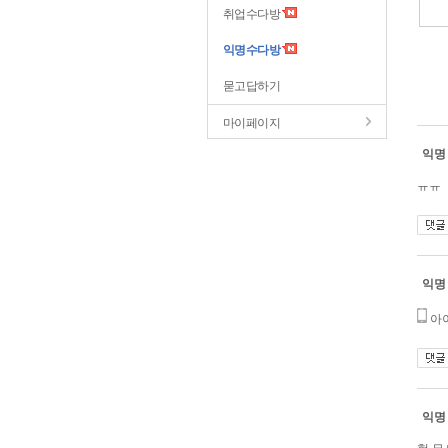
취업수다방
익명수다방
묻고답하기
마이페이지