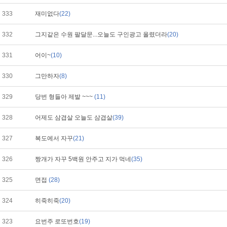
333
재미없다
(22)
332
그지같은 수원 팔달문...오늘도 구인광고 올렸더라
(20)
331
어이~
(10)
330
그만하자
(8)
329
당번 형들아 제발 ~~~
(11)
328
어제도 삼겹살 오늘도 삼겹살
(39)
327
복도에서 자꾸
(21)
326
짱개가 자꾸 5백원 안주고 지가 먹네
(35)
325
면접
(28)
324
히죽히죽
(20)
323
요번주 로또번호
(19)