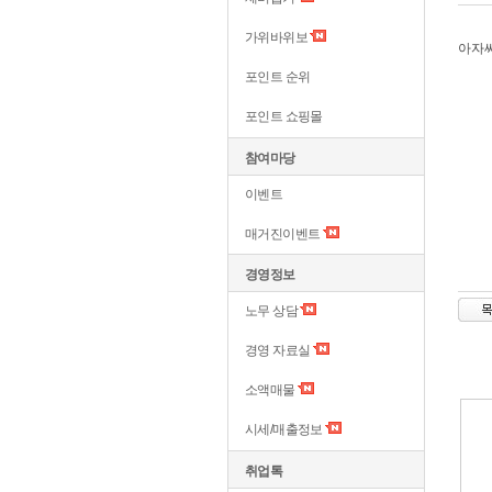
가위바위보
아자씨.
포인트 순위
포인트 쇼핑몰
참여마당
이벤트
매거진이벤트
경영정보
노무 상담
경영 자료실
소액매물
시세/매출정보
취업톡