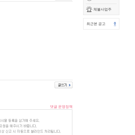
체불사업주
0
최근본 공고