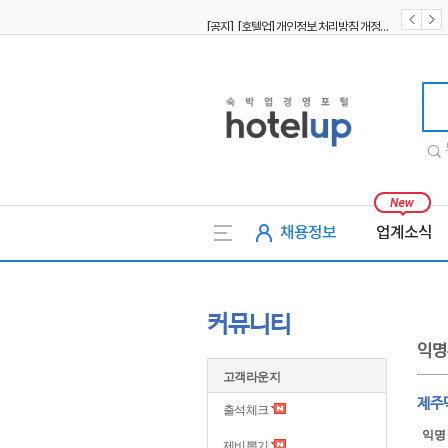
[공지] [호텔업] 개인정보 처리방침 개정본1 (19.09.02)
[공지] [호텔업] 유료서비스 이용약관 개정본2 (19.09.02)
호텔업
채용정보
업계소식
커뮤니티
익명
고객라운지
제주
출석체크
익명
제비뽑기