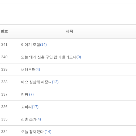
번호
제목
341
이야기 모텔
(14)
340
오늘 왜캐 신촌 구인 많이 올라오냐
(9)
339
새해부터
(4)
338
아으 심심해 짜증나
(12)
337
진짜
(7)
336
고삐리
(17)
335
삼촌 조카
(4)
334
오늘 횡재했다.
(14)