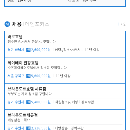
청소
1년 이상
청소 외
경력무관
채용
메인포커스
1
/
2
바로호텔
청소한분..<캐셔 한분>.. 구합니다.
경기 하남시
월
2,600,000원
베팅.,청소<<캐셔 모셔봅니다.
1년 이상
제이베이 관광호텔
수유제이베이호텔에서 청소팀 모집합니다
서울 강북구
월
5,600,000원
1년 이상
브라운도트호텔 세류점
부부또는 자매 청소팀 구합니다.
경기 수원시
월
5,400,000원
객실청소및 베팅
경력무관
브라운도트세류점
베팅삼촌구해요
경기 수원시
월
2,316,930원
베팅삼촌
경력무관