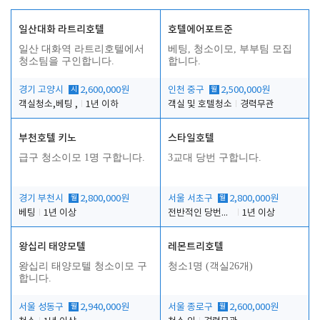
일산대화 라트리호텔
호텔에어포트준
일산 대화역 라트리호텔에서
베팅, 청소이모, 부부팀 모집
청소팀을 구인합니다.
합니다.
경기 고양시
시
2,600,000원
인천 중구
월
2,500,000원
객실청소,베팅 ,
1년 이하
객실 및 호텔청소
경력무관
부천호텔 키노
스타일호텔
급구 청소이모 1명 구합니다.
3교대 당번 구합니다.
경기 부천시
월
2,800,000원
서울 서초구
월
2,800,000원
베팅
1년 이상
전반적인 당번업무
1년 이상
왕십리 태양모텔
레몬트리호텔
왕십리 태양모텔 청소이모 구
청소1명 (객실26개)
합니다.
서울 성동구
월
2,940,000원
서울 종로구
월
2,600,000원