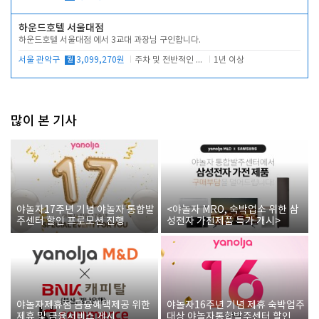
하운드호텔 서울대점
하운드호텔 서울대점 에서 3교대 과장님 구인합니다.
서울 관악구
월
3,099,270원
주차 및 전반적인 당번업무
1년 이상
많이 본 기사
야놀자17주년 기념 야놀자 통합발
<야놀자 MRO, 숙박업소 위한 삼
주센터 할인 프로모션 진행
성전자 가전제품 특가 개시>
야놀자제휴점 금융혜택제공 위한
야놀자16주년 기념 제휴 숙박업주
제휴 및 금융서비스 게시
대상 야놀자통합발주센터 할인쿠