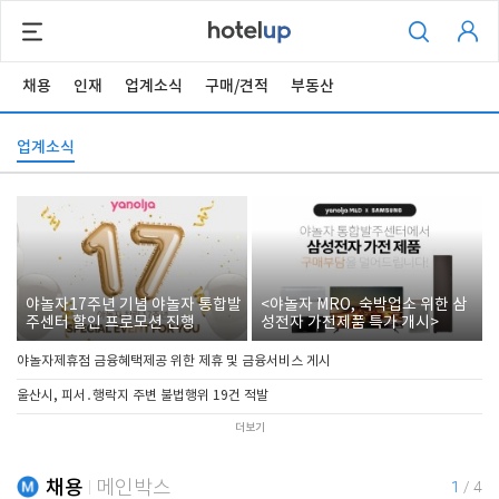
채용
인재
업계소식
구매/견적
부동산
업계소식
야놀자17주년 기념 야놀자 통합발
<야놀자 MRO, 숙박업소 위한 삼
주센터 할인 프로모션 진행
성전자 가전제품 특가 개시>
야놀자제휴점 금융혜택제공 위한 제휴 및 금융서비스 게시
울산시, 피서․행락지 주변 불법행위 19건 적발
더보기
채용
메인박스
1
/
4