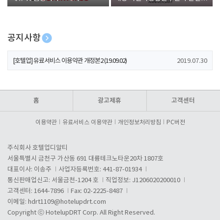
폰 증정
공지사항
[호텔업] 개인정보 처리방침 개정본1 (19.09.02)
2019.07.30
[호텔업] 유료서비스 이용약관 개정본2 (19.09.02)
2019.07.30
[호텔업] 개인정보 처리방침 개정본2 (19.09.02)
2019.07.30
홈
광고제휴
고객센터
이용약관
유료서비스 이용약관
개인정보처리방침
PC버전
주식회사 호텔업디알티
서울특별시 금천구 가산동 691 대륭테크노타운20차 1807호
대표이사: 이송주
사업자등록번호: 441-87-01934
통신판매업신고: 서울금천-1204 호
직업정보: J1206020200010
고객센터: 1644-7896
Fax: 02-2225-8487
이메일:
hdrt1109@hotelupdrt.com
Copyright ⓒ HotelupDRT Corp. All Right Reserved.