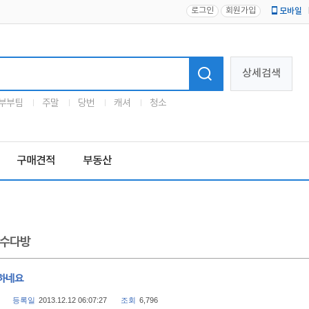
로그인
회원가입
모바일
로고
상세검색
부부팀
주말
당번
캐셔
청소
구매견적
부동산
수다방
하네요
등록일
2013.12.12 06:07:27
조회
6,796