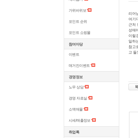
가위바위보
리어님
여기
포인트 순위
근처 
성매매
포인트 쇼핑몰
이럴경
일하는
참여마당
참고
고 들
이벤트
매거진이벤트
경영정보
노무 상담
경영 자료실
소액매물
시세/매출정보
취업톡