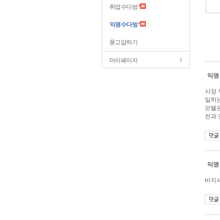
취업수다방
익명수다방
묻고답하기
마이페이지