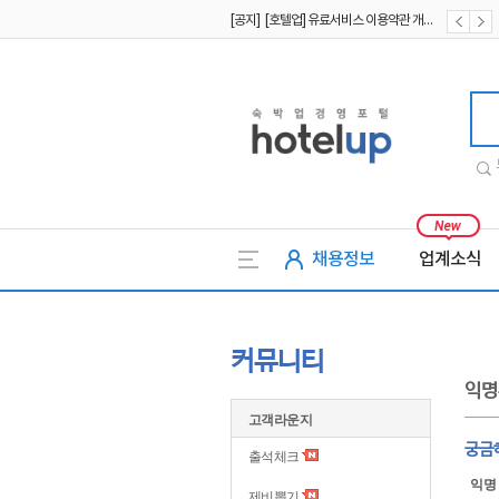
[공지] [호텔업] 유료서비스 이용약관 개정본2 (19.09.02)
[공지] [호텔업] 개인정보 처리방침 개정본2 (19.09.02)
호텔업
채용정보
업계소식
커뮤니티
익명
고객라운지
궁금
출석체크
익명
제비뽑기