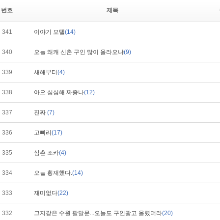
번호
제목
341
이야기 모텔
(14)
340
오늘 왜캐 신촌 구인 많이 올라오냐
(9)
339
새해부터
(4)
338
아으 심심해 짜증나
(12)
337
진짜
(7)
336
고삐리
(17)
335
삼촌 조카
(4)
334
오늘 횡재했다.
(14)
333
재미없다
(22)
332
그지같은 수원 팔달문...오늘도 구인광고 올렸더라
(20)