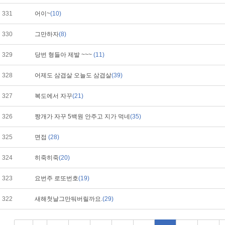
331
어이~
(10)
330
그만하자
(8)
329
당번 형들아 제발 ~~~
(11)
328
어제도 삼겹살 오늘도 삼겹살
(39)
327
복도에서 자꾸
(21)
326
짱개가 자꾸 5백원 안주고 지가 먹네
(35)
325
면접
(28)
324
히죽히죽
(20)
323
요번주 로또번호
(19)
322
새해첫날그만둬버릴까요.
(29)