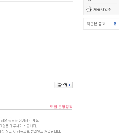
체불사업주
0
최근본 공고