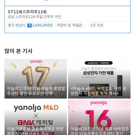
ST124(스트리트124)
성남 스트리트124 격일 근무자 구인
경기 성남시
월
3,600,000원
카운터 및 객실관리 전반
1년 이상
많이 본 기사
야놀자17주년 기념 야놀자 통합발
<야놀자 MRO, 숙박업소 위한 삼
주센터 할인 프로모션 진행
성전자 가전제품 특가 개시>
야놀자제휴점 금융혜택제공 위한
야놀자16주년 기념 제휴 숙박업주
제휴 및 금융서비스 게시
대상 야놀자통합발주센터 할인쿠