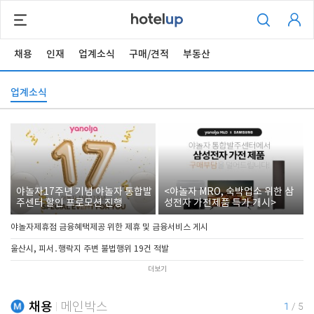
채용
인재
업계소식
구매/견적
부동산
업계소식
야놀자17주년 기념 야놀자 통합발
<야놀자 MRO, 숙박업소 위한 삼
주센터 할인 프로모션 진행
성전자 가전제품 특가 개시>
야놀자제휴점 금융혜택제공 위한 제휴 및 금융서비스 게시
울산시, 피서․행락지 주변 불법행위 19건 적발
더보기
채용
메인박스
1
/
5