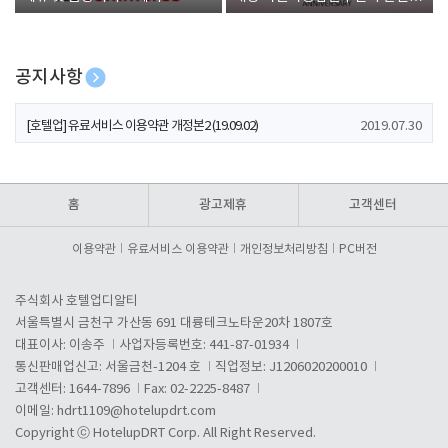
폰 증정
공지사항
[호텔업] 개인정보 처리방침 개정본1 (19.09.02)
2019.07.30
[호텔업] 유료서비스 이용약관 개정본2 (19.09.02)
2019.07.30
[호텔업] 개인정보 처리방침 개정본2 (19.09.02)
2019.07.30
홈
광고제휴
고객센터
이용약관
유료서비스 이용약관
개인정보처리방침
PC버전
주식회사 호텔업디알티
서울특별시 금천구 가산동 691 대륭테크노타운20차 1807호
대표이사: 이송주
사업자등록번호: 441-87-01934
통신판매업신고: 서울금천-1204 호
직업정보: J1206020200010
고객센터: 1644-7896
Fax: 02-2225-8487
이메일:
hdrt1109@hotelupdrt.com
Copyright ⓒ HotelupDRT Corp. All Right Reserved.