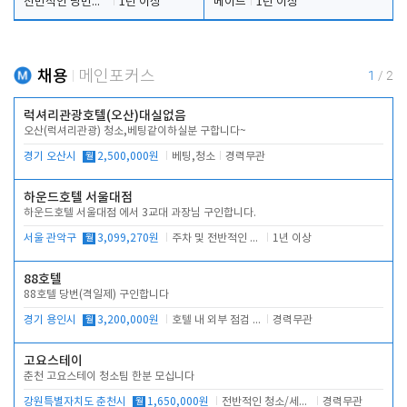
전반적인 당번업무
1년 이상
메이드
1년 이상
채용
메인포커스
1
/
2
럭셔리관광호텔(오산)대실없음
오산(럭셔리관광) 청소,베팅같이하실분 구합니다~
경기 오산시
월
2,500,000원
베팅,청소
경력무관
하운드호텔 서울대점
하운드호텔 서울대점 에서 3교대 과장님 구인합니다.
서울 관악구
월
3,099,270원
주차 및 전반적인 당번업무
1년 이상
88호텔
88호텔 당번(격일제) 구인합니다
경기 용인시
월
3,200,000원
호텔 내 외부 점검 및 프런트 운영
경력무관
고요스테이
춘천 고요스테이 청소팀 한분 모십니다
강원특별자치도 춘천시
월
1,650,000원
전반적인 청소/세탁업무
경력무관