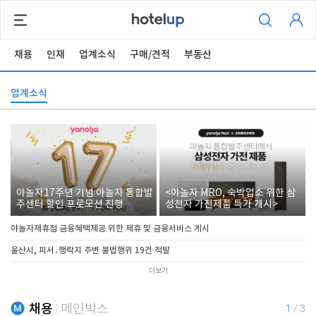
채용
인재
업계소식
구매/견적
부동산
업계소식
야놀자17주년 기념 야놀자 통합발
<야놀자 MRO, 숙박업소 위한 삼
주센터 할인 프로모션 진행
성전자 가전제품 특가 개시>
야놀자제휴점 금융혜택제공 위한 제휴 및 금융서비스 게시
울산시, 피서․행락지 주변 불법행위 19건 적발
더보기
채용
메인박스
1
/
3