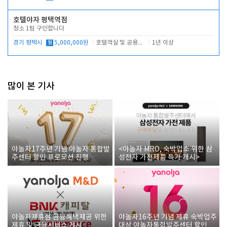
호텔야자 평택역점
청소 1팀 구인합니다
경기 평택시
월
5,000,000원
호텔객실 및 공용시설 청소 관리
1년 이상
많이 본 기사
야놀자17주년 기념 야놀자 통합발
<야놀자 MRO, 숙박업소 위한 삼
주센터 할인 프로모션 진행
성전자 가전제품 특가 개시>
야놀자제휴점 금융혜택제공 위한
야놀자16주년 기념 제휴 숙박업주
제휴 및 금융서비스 게시
대상 야놀자통합발주센터 할인쿠