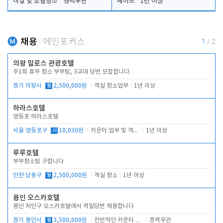
객실 및 호텔청소
경력무관
메이드
1년 이상
채용
메인포커스
1
/
2
의왕 밀로스 관광호텔
주1회 휴무 청소 부부팀, 3교대 당번 모집합니다.
경기 의왕시
월
2,500,000원
객실 청소업무
1년 이상
하라스호텔
영등포 하라스호텔
서울 영등포구
시
10,030원
카운터 업무 및 객실관리(청소상태 확인, 객실판매)
1년 이상
루루호텔
부부청소팀 구합니다
인천 남동구
월
2,500,000원
객실 청소
1년 이상
용인 오스카호텔
용인 처인구 오스카호텔에서 격일당번 채용합니다
경기 용인시
월
3,500,000원
전반적인 카운터 업무
경력무관