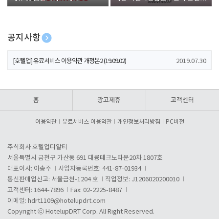
폰 증정
공지사항
[호텔업] 개인정보 처리방침 개정본1 (19.09.02)
2019.07.30
[호텔업] 유료서비스 이용약관 개정본2 (19.09.02)
2019.07.30
[호텔업] 개인정보 처리방침 개정본2 (19.09.02)
2019.07.30
홈
광고제휴
고객센터
이용약관
유료서비스 이용약관
개인정보처리방침
PC버전
주식회사 호텔업디알티
서울특별시 금천구 가산동 691 대륭테크노타운20차 1807호
대표이사: 이송주
사업자등록번호: 441-87-01934
통신판매업신고: 서울금천-1204 호
직업정보: J1206020200010
고객센터: 1644-7896
Fax: 02-2225-8487
이메일:
hdrt1109@hotelupdrt.com
Copyright ⓒ HotelupDRT Corp. All Right Reserved.