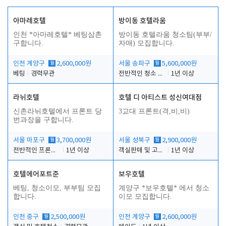
아마레호텔
방이동 호텔라움
인천 *아마레호텔* 베팅삼촌
방이동 호텔라움 청소팀(부부/
구합니다.
자매) 모집합니다.
인천 계양구
월
2,600,000원
서울 송파구
월
5,600,000원
베팅
경력무관
전반적인 청소 업무(객실청소.객실정리)
1년 이상
라뉘호텔
호텔 디 아티스트 성신여대점
신촌라뉘호텔에서 프론트 당
3교대 프론트(격,비,비)
번과장을 구합니다.
서울 마포구
월
3,700,000원
서울 성북구
월
2,900,000원
전반적인 프론트 당번업무
1년 이상
객실판매 및 고객응대
1년 이상
호텔에어포트준
보우호텔
베팅, 청소이모, 부부팀 모집
계양구 *보우호텔* 에서 청소
합니다.
이모 모집합니다.
인천 중구
월
2,500,000원
인천 계양구
월
2,600,000원