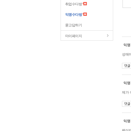
취업수다방
익명수다방
묻고답하기
마이페이지