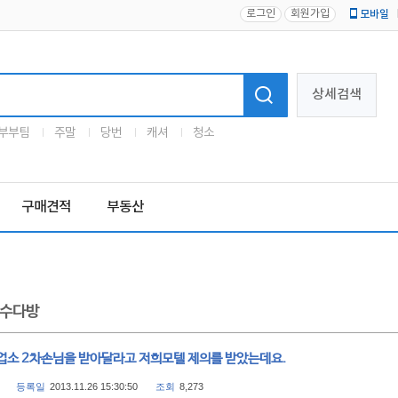
로그인
회원가입
모바일
로고
상세검색
부부팀
주말
당번
캐셔
청소
구매견적
부동산
수다방
업소 2차손님을 받아달라고 저희모텔 제의를 받았는데요.
등록일
2013.11.26 15:30:50
조회
8,273