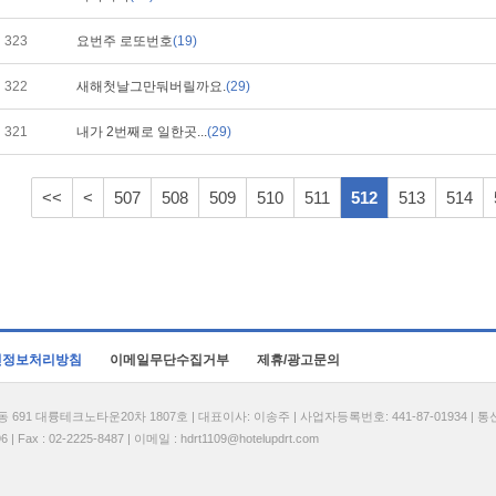
323
요번주 로또번호
(19)
322
새해첫날그만둬버릴까요.
(29)
321
내가 2번째로 일한곳...
(29)
<<
<
507
508
509
510
511
512
513
514
인정보처리방침
이메일무단수집거부
제휴/광고문의
1 대륭테크노타운20차 1807호 | 대표이사: 이송주 | 사업자등록번호: 441-87-01934 | 
| Fax : 02-2225-8487 | 이메일 :
hdrt1109@hotelupdrt.com