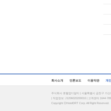
회사소개
언론보도
이용약관
개
주식회사 호텔업디알티 | 서울특별시 금천구 가산동 69
| 직업정보: J1206020200010 | 고객센터 1644-7896 
Copyright ⓒHotelDRT Corp. All Right Reserved.