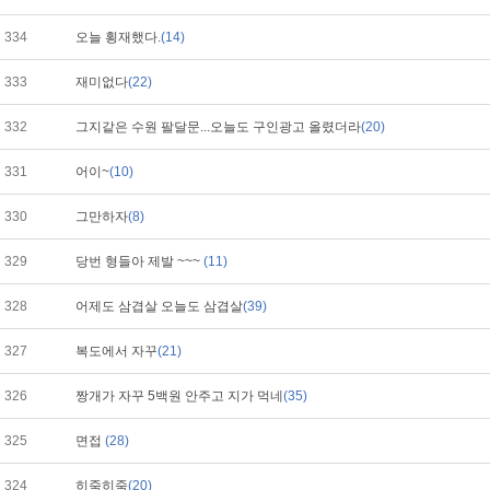
334
오늘 횡재했다.
(14)
333
재미없다
(22)
332
그지같은 수원 팔달문...오늘도 구인광고 올렸더라
(20)
331
어이~
(10)
330
그만하자
(8)
329
당번 형들아 제발 ~~~
(11)
328
어제도 삼겹살 오늘도 삼겹살
(39)
327
복도에서 자꾸
(21)
326
짱개가 자꾸 5백원 안주고 지가 먹네
(35)
325
면접
(28)
324
히죽히죽
(20)