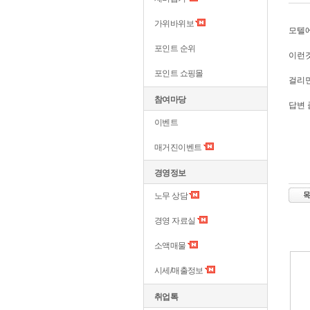
가위바위보
모텔에
포인트 순위
이런것
포인트 쇼핑몰
걸리면
참여마당
답변 
이벤트
매거진이벤트
경영정보
노무 상담
경영 자료실
소액매물
시세/매출정보
취업톡