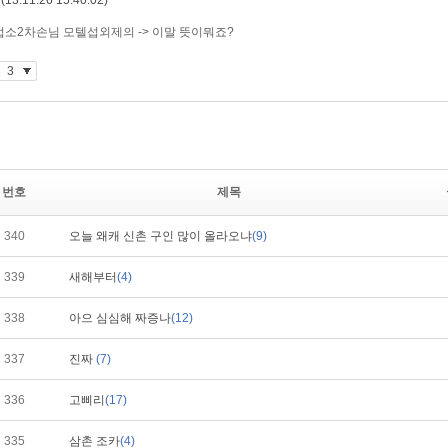
번호
제목
340
오늘 왜캐 신촌 구인 많이 올라오냐
(9)
339
새해부터
(4)
338
아으 심심해 짜증나
(12)
337
진짜
(7)
336
고삐리
(17)
335
삼촌 조카
(4)