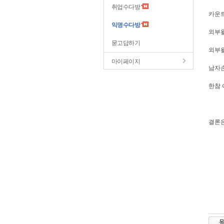
취업수다방
카운
익명수다방
외부왈
묻고답하기
외부왈
마이페이지
남자손
한참 
결론은