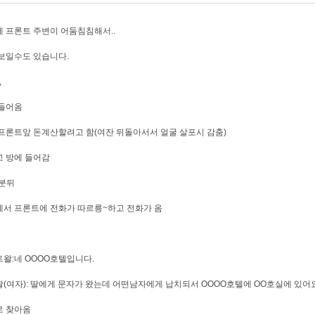
 프론트 주변이 어둠침침해서..
보일수도 있습니다.
,
 들어옴
프론트앞 돈계산할려고 함(여잔 뒤돌아서서 얼굴 살포시 감춤)
 방에 들어감
0분뒤
서 프론트에 전화가 따르릉~하고 전화가 옴
왈:네 OOOO호텔입니다.
(여자): 딸에게 문자가 왔는데 어떤남자에게 납치되서 OOOO호텔에 OO호실에 있어
로 찾아옴