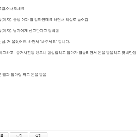
트왈:어서오세요
(여자): 금방 아까 딸 엄마인데요 하면서 객실로 들어감
(여자): 남자에게 신고한다고 협박함
님: 저 몰랐어요. 하면서 "봐주세요" 합니다.
야그하고.. 증거사진등 있으니 협상할려고 엄마가 말돌리면서 돈을 뜯을려고 몇백만원
 딸과 엄마랑 짜고 돈을 뜯음