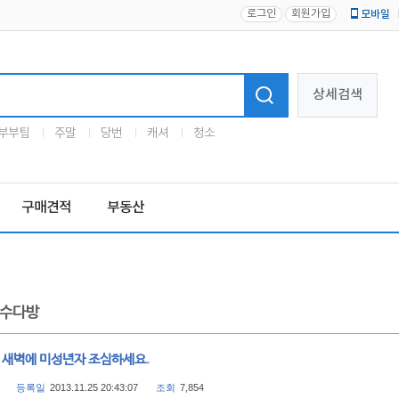
로그인
회원가입
모바일
로고
상세검색
부부팀
주말
당번
캐셔
청소
구매견적
부동산
수다방
, 새벽에 미성년자 조심하세요.
등록일
2013.11.25 20:43:07
조회
7,854