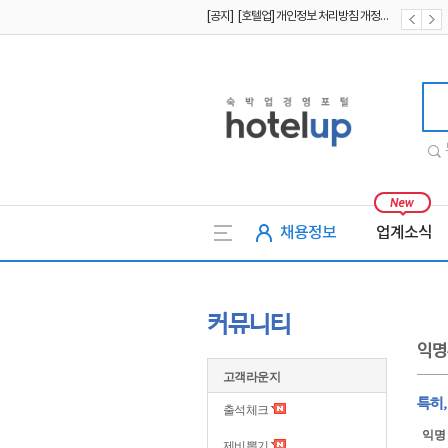
[공지] [호텔업] 유료서비스 이용약관 개정본2 (19.09.02)
[공지] [호텔업] 개인정보 처리방침 개정본2 (19.09.02)
호텔업
채용정보
업계소식
커뮤니티
익명
고객라운지
특히
출석체크
익명
제비뽑기