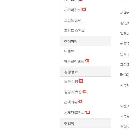
가위바위보
새벽에
포인트 순위
잘 안
포인트 쇼핑몰
일단,,
참여마당
커플
이벤트
남자 
매거진이벤트
그러고
경영정보
5~1
노무 상담
외부에
경영 자료실
소액매물
카운트
시세/매출정보
외부왈
취업톡
호텔