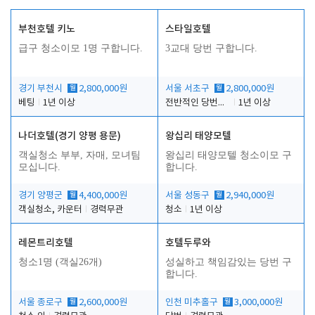
부천호텔 키노
스타일호텔
급구 청소이모 1명 구합니다.
3교대 당번 구합니다.
경기 부천시
월
2,800,000원
서울 서초구
월
2,800,000원
베팅
1년 이상
전반적인 당번업무
1년 이상
나더호텔(경기 양평 용문)
왕십리 태양모텔
객실청소 부부, 자매, 모녀팀
왕십리 태양모텔 청소이모 구
모십니다.
합니다.
경기 양평군
월
4,400,000원
서울 성동구
월
2,940,000원
객실청소, 카운터
경력무관
청소
1년 이상
레몬트리호텔
호텔두루와
청소1명 (객실26개)
성실하고 책임감있는 당번 구
합니다.
서울 종로구
월
2,600,000원
인천 미추홀구
월
3,000,000원