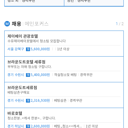
청소 외
경력무관
당번
경력무관
채용
메인포커스
1
/
2
제이베이 관광호텔
수유제이베이호텔에서 청소팀 모집합니다
서울 강북구
월
5,600,000원
1년 이상
브라운도트호텔 세류점
부부또는 자매 청소팀 구합니다.
경기 수원시
월
5,400,000원
객실청소및 베팅
경력무관
브라운도트세류점
베팅삼촌구해요
경기 수원시
월
2,316,930원
베팅삼촌
경력무관
바로호텔
청소한분..<캐셔 한분>.. 구합니다.
경기 하남시
월
2,600,000원
베팅.,청소<<캐셔 모셔봅니다.
1년 이상