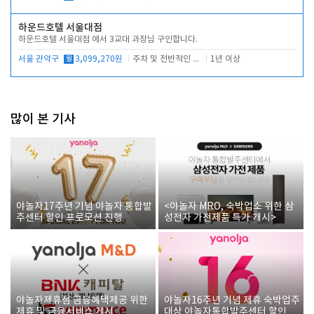
하운드호텔 서울대점
하운드호텔 서울대점 에서 3교대 과장님 구인합니다.
서울 관악구
월
3,099,270원
주차 및 전반적인 당번업무
1년 이상
많이 본 기사
야놀자17주년 기념 야놀자 통합발
<야놀자 MRO, 숙박업소 위한 삼
주센터 할인 프로모션 진행
성전자 가전제품 특가 개시>
야놀자제휴점 금융혜택제공 위한
야놀자16주년 기념 제휴 숙박업주
제휴 및 금융서비스 게시
대상 야놀자통합발주센터 할인쿠