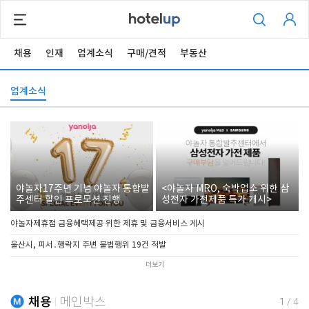
채용
인재
업계소식
구매/견적
부동산
업계소식
야놀자17주년 기념 야놀자 통합발
<야놀자 MRO, 숙박업소 위한 삼
주센터 할인 프로모션 진행
성전자 가전제품 특가 개시>
야놀자제휴점 금융혜택제공 위한 제휴 및 금융서비스 게시
울산시, 피서․행락지 주변 불법행위 19건 적발
더보기
채용
메인박스
1
/
4