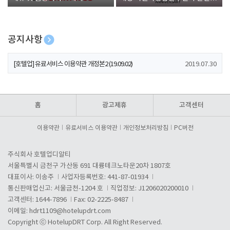
폰 증정
공지사항
[호텔업] 개인정보 처리방침 개정본1 (19.09.02)
2019.07.30
[호텔업] 유료서비스 이용약관 개정본2 (19.09.02)
2019.07.30
[호텔업] 개인정보 처리방침 개정본2 (19.09.02)
2019.07.30
홈
광고제휴
고객센터
이용약관
유료서비스 이용약관
개인정보처리방침
PC버전
주식회사 호텔업디알티
서울특별시 금천구 가산동 691 대륭테크노타운20차 1807호
대표이사: 이송주
사업자등록번호: 441-87-01934
통신판매업신고: 서울금천-1204 호
직업정보: J1206020200010
고객센터: 1644-7896
Fax: 02-2225-8487
이메일:
hdrt1109@hotelupdrt.com
Copyright ⓒ HotelupDRT Corp. All Right Reserved.