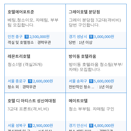
호텔에어포트준
그레이호텔 분당점
베팅,청소이모, 자매팀, 부부
그레이 분당점 3교대(격비비)
팀 모집합니다.
당번 구인합니다.
인천 중구
월
2,500,000원
경기 성남시
월
3,000,000원
객실 및 호텔청소
경력무관
당번
1년 이상
레몬트리호텔
방이동 호텔라움
청소1명 (객실26개)
방이동 호텔라움 청소팀(부부/
자매) 모집합니다.
서울 종로구
월
2,600,000원
서울 송파구
월
5,600,000원
청소 외
경력무관
전반적인 청소 업무(객실청소.객실정리)
1년 이상
호텔 디 아티스트 성신여대점
메이트모텔
3교대 프론트(격,비,비)
청소 부부팀. 자매팀 구인
서울 성북구
월
2,900,000원
경기 안산시
월
4,800,000원