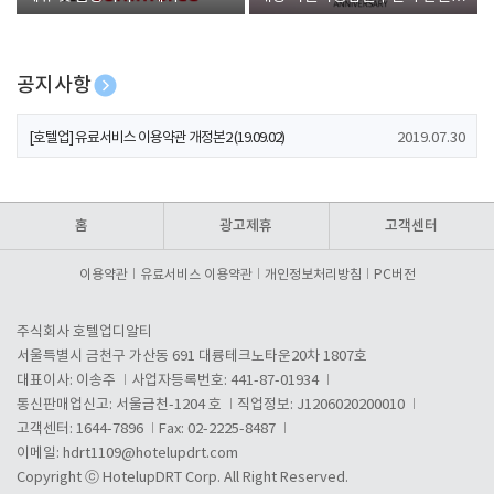
폰 증정
공지사항
[호텔업] 개인정보 처리방침 개정본1 (19.09.02)
2019.07.30
[호텔업] 유료서비스 이용약관 개정본2 (19.09.02)
2019.07.30
[호텔업] 개인정보 처리방침 개정본2 (19.09.02)
2019.07.30
홈
광고제휴
고객센터
이용약관
유료서비스 이용약관
개인정보처리방침
PC버전
주식회사 호텔업디알티
서울특별시 금천구 가산동 691 대륭테크노타운20차 1807호
대표이사: 이송주
사업자등록번호: 441-87-01934
통신판매업신고: 서울금천-1204 호
직업정보: J1206020200010
고객센터: 1644-7896
Fax: 02-2225-8487
이메일:
hdrt1109@hotelupdrt.com
Copyright ⓒ HotelupDRT Corp. All Right Reserved.