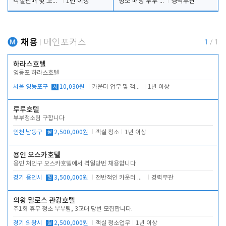
객실판매 및 고객응대
1년 이상
청소 배팅 부부 구합니다
경력무관
채용
메인포커스
1
/
1
하라스호텔
영등포 하라스호텔
서울 영등포구
시
10,030원
카운터 업무 및 객실관리(청소상태 확인, 객실판매)
1년 이상
루루호텔
부부청소팀 구합니다
인천 남동구
월
2,500,000원
객실 청소
1년 이상
용인 오스카호텔
용인 처인구 오스카호텔에서 격일당번 채용합니다
경기 용인시
월
3,500,000원
전반적인 카운터 업무
경력무관
의왕 밀로스 관광호텔
주1회 휴무 청소 부부팀, 3교대 당번 모집합니다.
경기 의왕시
월
2,500,000원
객실 청소업무
1년 이상