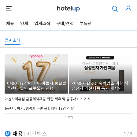
채용
인재
업계소식
구매/견적
부동산
업계소식
야놀자17주년 기념 야놀자 통합발
<야놀자 MRO, 숙박업소 위한 삼
주센터 할인 프로모션 진행
성전자 가전제품 특가 개시>
야놀자제휴점 금융혜택제공 위한 제휴 및 금융서비스 게시
울산시, 피서․행락지 주변 불법행위 19건 적발
더보기
채용
메인박스
1
/
3