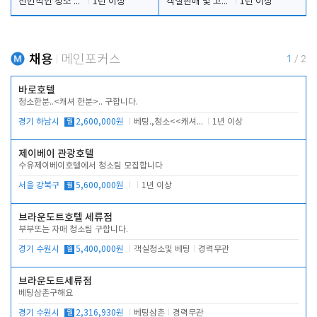
전반적인 청소 업무(객실청소.객실정리)
1년 이상
객실판매 및 고객응대
1년 이상
채용
메인포커스
1
/
2
바로호텔
청소한분..<캐셔 한분>.. 구합니다.
경기 하남시
월
2,600,000원
베팅.,청소<<캐셔 모셔봅니다.
1년 이상
제이베이 관광호텔
수유제이베이호텔에서 청소팀 모집합니다
서울 강북구
월
5,600,000원
1년 이상
브라운도트호텔 세류점
부부또는 자매 청소팀 구합니다.
경기 수원시
월
5,400,000원
객실청소및 베팅
경력무관
브라운도트세류점
베팅삼촌구해요
경기 수원시
월
2,316,930원
베팅삼촌
경력무관