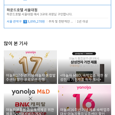
하운드호텔 서울대점
하운드호텔 서울대점 에서 3교대 과장님 구인합니다.
서울 관악구
월
3,099,270원
주차 및 전반적인 당번업무
1년 이상
많이 본 기사
야놀자17주년 기념 야놀자 통합발
<야놀자 MRO, 숙박업소 위한 삼
주센터 할인 프로모션 진행
성전자 가전제품 특가 개시>
야놀자제휴점 금융혜택제공 위한
야놀자16주년 기념 제휴 숙박업주
제휴 및 금융서비스 게시
대상 야놀자통합발주센터 할인쿠