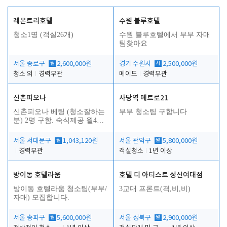
레몬트리호텔
수원 블루호텔
청소1명 (객실26개)
수원 블루호텔에서 부부 자매
팀찾아요
서울 종로구
월
2,600,000원
경기 수원시
시
2,500,000원
청소 외
경력무관
메이드
경력무관
신촌피오나
사당역 메트로21
신촌피오나 베팅 (청소잘하는
부부 청소팀 구합니다
분) 2명 구함. 숙식제공 월4회
휴무
서울 서대문구
월
1,043,120원
서울 관악구
월
5,800,000원
경력무관
객실청소
1년 이상
방이동 호텔라움
호텔 디 아티스트 성신여대점
방이동 호텔라움 청소팀(부부/
3교대 프론트(격,비,비)
자매) 모집합니다.
서울 송파구
월
5,600,000원
서울 성북구
월
2,900,000원