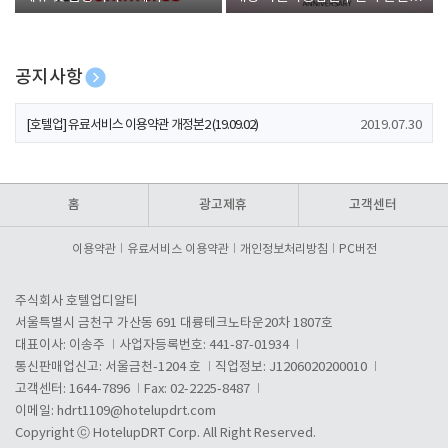
폰 증정
공지사항
[호텔업] 개인정보 처리방침 개정본1 (19.09.02)
2019.07.30
[호텔업] 유료서비스 이용약관 개정본2 (19.09.02)
2019.07.30
[호텔업] 개인정보 처리방침 개정본2 (19.09.02)
2019.07.30
홈
광고제휴
고객센터
이용약관
유료서비스 이용약관
개인정보처리방침
PC버전
주식회사 호텔업디알티
서울특별시 금천구 가산동 691 대륭테크노타운20차 1807호
대표이사: 이송주
사업자등록번호: 441-87-01934
통신판매업신고: 서울금천-1204 호
직업정보: J1206020200010
고객센터: 1644-7896
Fax: 02-2225-8487
이메일:
hdrt1109@hotelupdrt.com
Copyright ⓒ HotelupDRT Corp. All Right Reserved.