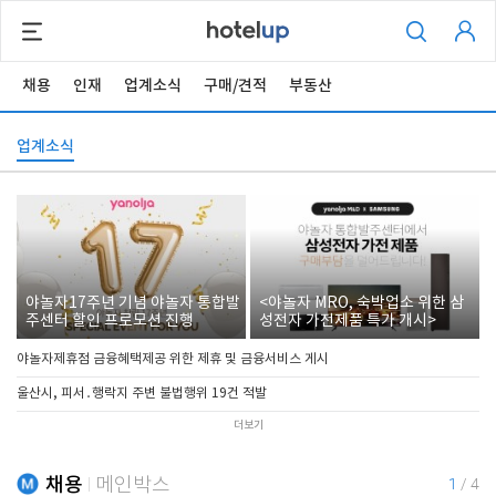
채용
인재
업계소식
구매/견적
부동산
업계소식
야놀자17주년 기념 야놀자 통합발
<야놀자 MRO, 숙박업소 위한 삼
주센터 할인 프로모션 진행
성전자 가전제품 특가 개시>
야놀자제휴점 금융혜택제공 위한 제휴 및 금융서비스 게시
울산시, 피서․행락지 주변 불법행위 19건 적발
더보기
채용
메인박스
1
/
4