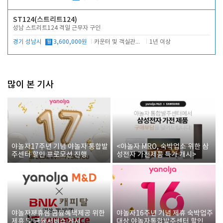
ST124(스트리트124)
성남 스트리트124 격일 근무자 구인
경기 성남시
월
3,600,000원
카운터 및 객실관리 전반
1년 이상
많이 본 기사
야놀자17주년 기념 야놀자 통합발
<야놀자 MRO, 숙박업소 위한 삼
주센터 할인 프로모션 진행
성전자 가전제품 특가 개시>
야놀자제휴점 금융혜택제공 위한
야놀자16주년 기념 제휴 숙박업주
제휴 및 금융서비스 게시
대상 야놀자통합발주센터 할인쿠