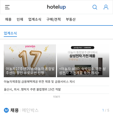
채용
인재
업계소식
구매/견적
부동산
업계소식
야놀자17주년 기념 야놀자 통합발
<야놀자 MRO, 숙박업소 위한 삼
주센터 할인 프로모션 진행
성전자 가전제품 특가 개시>
야놀자제휴점 금융혜택제공 위한 제휴 및 금융서비스 게시
울산시, 피서․행락지 주변 불법행위 19건 적발
더보기
채용
메인박스
1
/
5