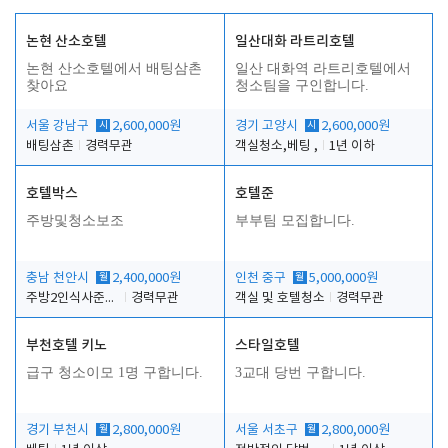
논현 산소호텔
일산대화 라트리호텔
논현 산소호텔에서 배팅삼촌
일산 대화역 라트리호텔에서
찾아요
청소팀을 구인합니다.
서울 강남구
시
2,600,000원
경기 고양시
시
2,600,000원
배팅삼촌
경력무관
객실청소,베팅 ,
1년 이하
호텔박스
호텔준
주방및청소보조
부부팀 모집합니다.
충남 천안시
월
2,400,000원
인천 중구
월
5,000,000원
주방2인식사준비및청소린렌보조
경력무관
객실 및 호텔청소
경력무관
부천호텔 키노
스타일호텔
급구 청소이모 1명 구합니다.
3교대 당번 구합니다.
경기 부천시
월
2,800,000원
서울 서초구
월
2,800,000원