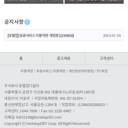
폰 증정
공지사항
[호텔업] 개인정보 처리방침 개정본1 (19.09.02)
2019.07.30
[호텔업] 유료서비스 이용약관 개정본2 (19.09.02)
2019.07.30
[호텔업] 개인정보 처리방침 개정본2 (19.09.02)
2019.07.30
홈
광고제휴
고객센터
이용약관
유료서비스 이용약관
개인정보처리방침
PC버전
주식회사 호텔업디알티
서울특별시 금천구 가산동 691 대륭테크노타운20차 1807호
대표이사: 이송주
사업자등록번호: 441-87-01934
통신판매업신고: 서울금천-1204 호
직업정보: J1206020200010
고객센터: 1644-7896
Fax: 02-2225-8487
이메일:
hdrt1109@hotelupdrt.com
Copyright ⓒ HotelupDRT Corp. All Right Reserved.