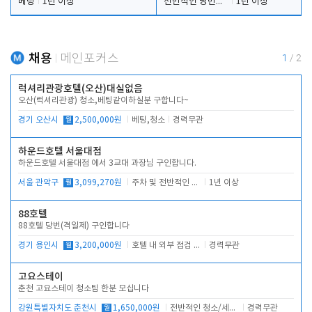
베팅
1년 이상
전반적인 당번업무
1년 이상
채용
메인포커스
1
/
2
럭셔리관광호텔(오산)대실없음
오산(럭셔리관광) 청소,베팅같이하실분 구합니다~
경기 오산시
월
2,500,000원
베팅,청소
경력무관
하운드호텔 서울대점
하운드호텔 서울대점 에서 3교대 과장님 구인합니다.
서울 관악구
월
3,099,270원
주차 및 전반적인 당번업무
1년 이상
88호텔
88호텔 당번(격일제) 구인합니다
경기 용인시
월
3,200,000원
호텔 내 외부 점검 및 프런트 운영
경력무관
고요스테이
춘천 고요스테이 청소팀 한분 모십니다
강원특별자치도 춘천시
월
1,650,000원
전반적인 청소/세탁업무
경력무관