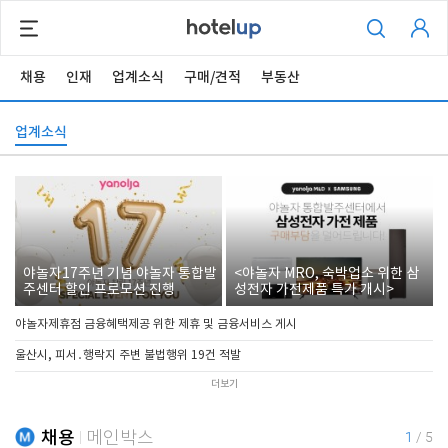
채용
인재
업계소식
구매/견적
부동산
업계소식
야놀자17주년 기념 야놀자 통합발
<야놀자 MRO, 숙박업소 위한 삼
주센터 할인 프로모션 진행
성전자 가전제품 특가 개시>
야놀자제휴점 금융혜택제공 위한 제휴 및 금융서비스 게시
울산시, 피서․행락지 주변 불법행위 19건 적발
더보기
채용
메인박스
1
/
5