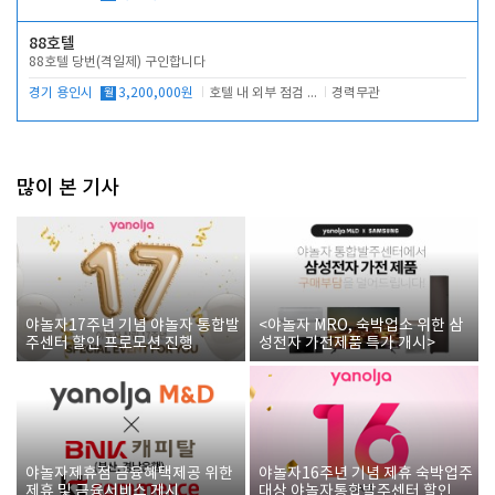
88호텔
88호텔 당번(격일제) 구인합니다
경기 용인시
월
3,200,000원
호텔 내 외부 점검 및 프런트 운영
경력무관
많이 본 기사
야놀자17주년 기념 야놀자 통합발
<야놀자 MRO, 숙박업소 위한 삼
주센터 할인 프로모션 진행
성전자 가전제품 특가 개시>
야놀자제휴점 금융혜택제공 위한
야놀자16주년 기념 제휴 숙박업주
제휴 및 금융서비스 게시
대상 야놀자통합발주센터 할인쿠