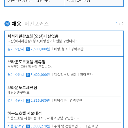
전반적인 당번업무
1년 이상
청소
1년 이상
채용
메인포커스
1
/
2
럭셔리관광호텔(오산)대실없음
오산(럭셔리관광) 청소,베팅같이하실분 구합니다~
경기 오산시
월
2,500,000원
베팅,청소
경력무관
브라운도트호텔 세류점
부부또는 자매 청소팀 구합니다.
경기 수원시
월
5,400,000원
객실청소및 베팅
경력무관
브라운도트세류점
베팅삼촌구해요
경기 수원시
월
2,316,930원
베팅삼촌
경력무관
하운드호텔 서울대점
하운드호텔 서울대점 에서 3교대 과장님 구인합니다.
서울 관악구
월
3,099,270원
주차 및 전반적인 당번업무
1년 이상