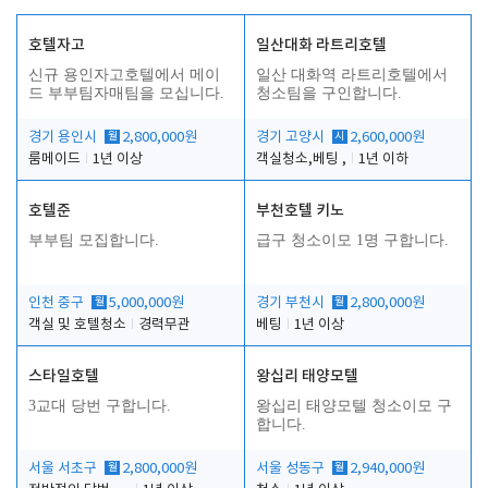
호텔자고
일산대화 라트리호텔
신규 용인자고호텔에서 메이
일산 대화역 라트리호텔에서
드 부부팀자매팀을 모십니다.
청소팀을 구인합니다.
경기 용인시
월
2,800,000원
경기 고양시
시
2,600,000원
룸메이드
1년 이상
객실청소,베팅 ,
1년 이하
호텔준
부천호텔 키노
부부팀 모집합니다.
급구 청소이모 1명 구합니다.
인천 중구
월
5,000,000원
경기 부천시
월
2,800,000원
객실 및 호텔청소
경력무관
베팅
1년 이상
스타일호텔
왕십리 태양모텔
3교대 당번 구합니다.
왕십리 태양모텔 청소이모 구
합니다.
서울 서초구
월
2,800,000원
서울 성동구
월
2,940,000원