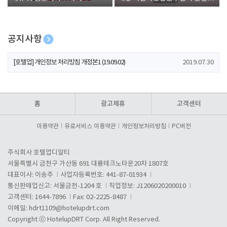
폰 증정
공지사항
[호텔업] 개인정보 처리방침 개정본1 (19.09.02)
2019.07.30
[호텔업] 유료서비스 이용약관 개정본2 (19.09.02)
2019.07.30
[호텔업] 개인정보 처리방침 개정본2 (19.09.02)
2019.07.30
홈
광고제휴
고객센터
이용약관
유료서비스 이용약관
개인정보처리방침
PC버전
주식회사 호텔업디알티
서울특별시 금천구 가산동 691 대륭테크노타운20차 1807호
대표이사: 이송주
사업자등록번호: 441-87-01934
통신판매업신고: 서울금천-1204 호
직업정보: J1206020200010
고객센터: 1644-7896
Fax: 02-2225-8487
이메일:
hdrt1109@hotelupdrt.com
Copyright ⓒ HotelupDRT Corp. All Right Reserved.