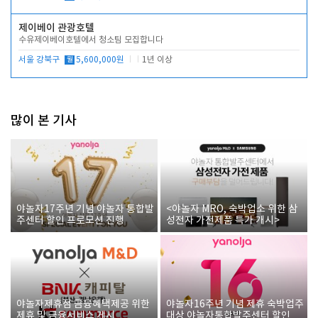
제이베이 관광호텔
수유제이베이호텔에서 청소팀 모집합니다
서울 강북구
월
5,600,000원
1년 이상
많이 본 기사
야놀자17주년 기념 야놀자 통합발
<야놀자 MRO, 숙박업소 위한 삼
주센터 할인 프로모션 진행
성전자 가전제품 특가 개시>
야놀자제휴점 금융혜택제공 위한
야놀자16주년 기념 제휴 숙박업주
제휴 및 금융서비스 게시
대상 야놀자통합발주센터 할인쿠