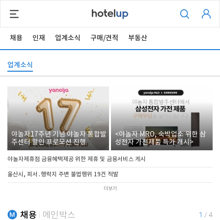
채용
인재
업계소식
구매/견적
부동산
업계소식
야놀자17주년 기념 야놀자 통합발
<야놀자 MRO, 숙박업소 위한 삼
주센터 할인 프로모션 진행
성전자 가전제품 특가 개시>
야놀자제휴점 금융혜택제공 위한 제휴 및 금융서비스 게시
울산시, 피서․행락지 주변 불법행위 19건 적발
더보기
채용
메인박스
1
/
4