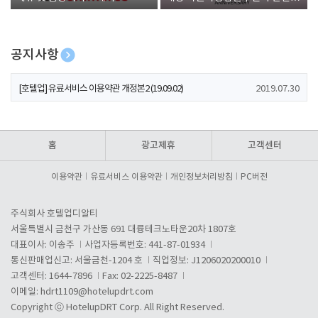
폰 증정
공지사항
[호텔업] 개인정보 처리방침 개정본1 (19.09.02)
2019.07.30
[호텔업] 유료서비스 이용약관 개정본2 (19.09.02)
2019.07.30
[호텔업] 개인정보 처리방침 개정본2 (19.09.02)
2019.07.30
홈
광고제휴
고객센터
이용약관
유료서비스 이용약관
개인정보처리방침
PC버전
주식회사 호텔업디알티
서울특별시 금천구 가산동 691 대륭테크노타운20차 1807호
대표이사: 이송주
사업자등록번호: 441-87-01934
통신판매업신고: 서울금천-1204 호
직업정보: J1206020200010
고객센터: 1644-7896
Fax: 02-2225-8487
이메일:
hdrt1109@hotelupdrt.com
Copyright ⓒ HotelupDRT Corp. All Right Reserved.