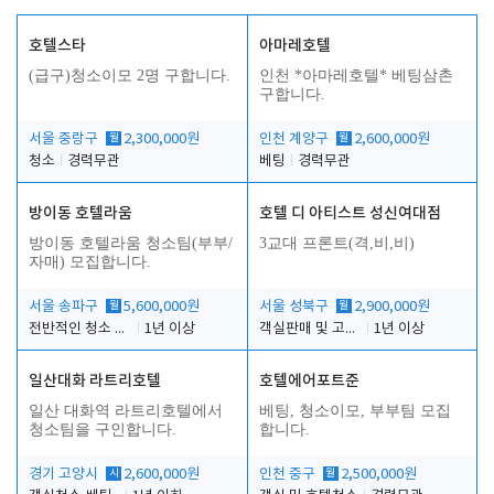
호텔스타
아마레호텔
(급구)청소이모 2명 구합니다.
인천 *아마레호텔* 베팅삼촌
구합니다.
서울 중랑구
월
2,300,000원
인천 계양구
월
2,600,000원
청소
경력무관
베팅
경력무관
방이동 호텔라움
호텔 디 아티스트 성신여대점
방이동 호텔라움 청소팀(부부/
3교대 프론트(격,비,비)
자매) 모집합니다.
서울 송파구
월
5,600,000원
서울 성북구
월
2,900,000원
전반적인 청소 업무(객실청소.객실정리)
1년 이상
객실판매 및 고객응대
1년 이상
일산대화 라트리호텔
호텔에어포트준
일산 대화역 라트리호텔에서
베팅, 청소이모, 부부팀 모집
청소팀을 구인합니다.
합니다.
경기 고양시
시
2,600,000원
인천 중구
월
2,500,000원