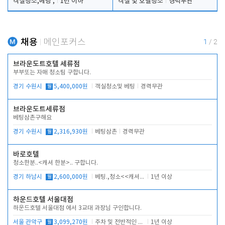
객실청소,베팅 ,
1년 이하
객실 및 호텔청소
경력무관
채용
메인포커스
1
/
2
브라운도트호텔 세류점
부부또는 자매 청소팀 구합니다.
경기 수원시
월
5,400,000원
객실청소및 베팅
경력무관
브라운도트세류점
베팅삼촌구해요
경기 수원시
월
2,316,930원
베팅삼촌
경력무관
바로호텔
청소한분..<캐셔 한분>.. 구합니다.
경기 하남시
월
2,600,000원
베팅.,청소<<캐셔 모셔봅니다.
1년 이상
하운드호텔 서울대점
하운드호텔 서울대점 에서 3교대 과장님 구인합니다.
서울 관악구
월
3,099,270원
주차 및 전반적인 당번업무
1년 이상