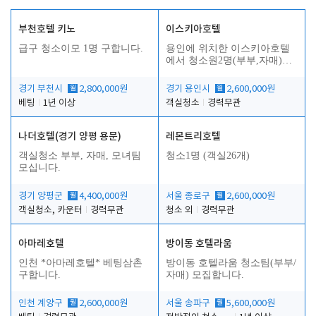
부천호텔 키노
이스키아호텔
급구 청소이모 1명 구합니다.
용인에 위치한 이스키아호텔
에서 청소원2명(부부,자매)을
모집합니다..
경기 부천시
월
2,800,000원
경기 용인시
월
2,600,000원
베팅
1년 이상
객실청소
경력무관
나더호텔(경기 양평 용문)
레몬트리호텔
객실청소 부부, 자매, 모녀팀
청소1명 (객실26개)
모십니다.
경기 양평군
월
4,400,000원
서울 종로구
월
2,600,000원
객실청소, 카운터
경력무관
청소 외
경력무관
아마레호텔
방이동 호텔라움
인천 *아마레호텔* 베팅삼촌
방이동 호텔라움 청소팀(부부/
구합니다.
자매) 모집합니다.
인천 계양구
월
2,600,000원
서울 송파구
월
5,600,000원