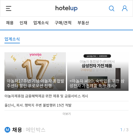
채용
인재
업계소식
구매/견적
부동산
업계소식
야놀자17주년 기념 야놀자 통합발
<야놀자 MRO, 숙박업소 위한 삼
주센터 할인 프로모션 진행
성전자 가전제품 특가 개시>
야놀자제휴점 금융혜택제공 위한 제휴 및 금융서비스 게시
울산시, 피서․행락지 주변 불법행위 19건 적발
더보기
채용
메인박스
1
/
3