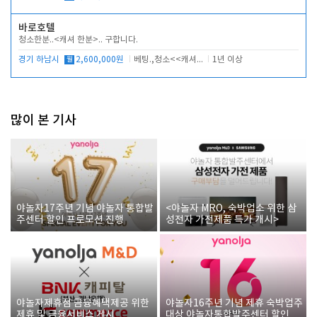
바로호텔
청소한분..<캐셔 한분>.. 구합니다.
경기 하남시
월
2,600,000원
베팅.,청소<<캐셔 모셔봅니다.
1년 이상
많이 본 기사
야놀자17주년 기념 야놀자 통합발
<야놀자 MRO, 숙박업소 위한 삼
주센터 할인 프로모션 진행
성전자 가전제품 특가 개시>
야놀자제휴점 금융혜택제공 위한
야놀자16주년 기념 제휴 숙박업주
제휴 및 금융서비스 게시
대상 야놀자통합발주센터 할인쿠