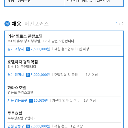
베팅
경력무관
전반적인 청소 업무(객실청소.객실정리)
1년 이상
채용
메인포커스
1
/
2
의왕 밀로스 관광호텔
주1회 휴무 청소 부부팀, 3교대 당번 모집합니다.
경기 의왕시
월
2,500,000원
객실 청소업무
1년 이상
호텔야자 평택역점
청소 1팀 구인합니다
경기 평택시
월
5,000,000원
호텔객실 및 공용시설 청소 관리
1년 이상
하라스호텔
영등포 하라스호텔
서울 영등포구
시
10,030원
카운터 업무 및 객실관리(청소상태 확인, 객실판매)
1년 이상
루루호텔
부부청소팀 구합니다
인천 남동구
월
2,500,000원
객실 청소
1년 이상