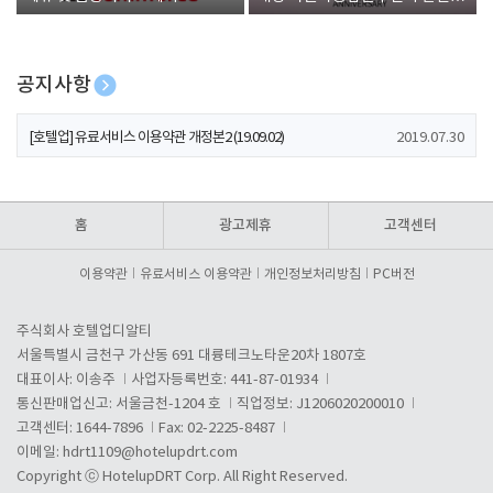
폰 증정
공지사항
[호텔업] 개인정보 처리방침 개정본1 (19.09.02)
2019.07.30
[호텔업] 유료서비스 이용약관 개정본2 (19.09.02)
2019.07.30
[호텔업] 개인정보 처리방침 개정본2 (19.09.02)
2019.07.30
홈
광고제휴
고객센터
이용약관
유료서비스 이용약관
개인정보처리방침
PC버전
주식회사 호텔업디알티
서울특별시 금천구 가산동 691 대륭테크노타운20차 1807호
대표이사: 이송주
사업자등록번호: 441-87-01934
통신판매업신고: 서울금천-1204 호
직업정보: J1206020200010
고객센터: 1644-7896
Fax: 02-2225-8487
이메일:
hdrt1109@hotelupdrt.com
Copyright ⓒ HotelupDRT Corp. All Right Reserved.