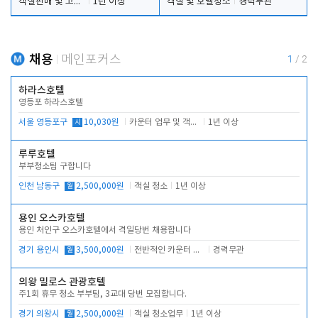
객실판매 및 고객응대
1년 이상
객실 및 호텔청소
경력무관
채용
메인포커스
1
/
2
하라스호텔
영등포 하라스호텔
서울 영등포구
시
10,030원
카운터 업무 및 객실관리(청소상태 확인, 객실판매)
1년 이상
루루호텔
부부청소팀 구합니다
인천 남동구
월
2,500,000원
객실 청소
1년 이상
용인 오스카호텔
용인 처인구 오스카호텔에서 격일당번 채용합니다
경기 용인시
월
3,500,000원
전반적인 카운터 업무
경력무관
의왕 밀로스 관광호텔
주1회 휴무 청소 부부팀, 3교대 당번 모집합니다.
경기 의왕시
월
2,500,000원
객실 청소업무
1년 이상