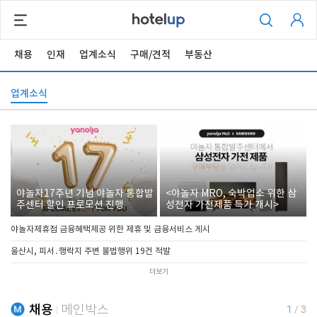
채용
인재
업계소식
구매/견적
부동산
업계소식
야놀자17주년 기념 야놀자 통합발
<야놀자 MRO, 숙박업소 위한 삼
주센터 할인 프로모션 진행
성전자 가전제품 특가 개시>
야놀자제휴점 금융혜택제공 위한 제휴 및 금융서비스 게시
울산시, 피서․행락지 주변 불법행위 19건 적발
더보기
채용
메인박스
1
/
3