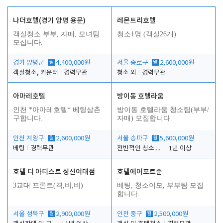
나더호텔(경기 양평 용문)
레몬트리호텔
객실청소 부부, 자매, 모녀팀
청소1명 (객실26개)
모십니다.
경기 양평군
월
4,400,000원
서울 종로구
월
2,600,000원
객실청소, 카운터
경력무관
청소 외
경력무관
아마레호텔
방이동 호텔라움
인천 *아마레호텔* 베팅삼촌
방이동 호텔라움 청소팀(부부/
구합니다.
자매) 모집합니다.
인천 계양구
월
2,600,000원
서울 송파구
월
5,600,000원
베팅
경력무관
전반적인 청소 업무(객실청소.객실정리)
1년 이상
호텔 디 아티스트 성신여대점
호텔에어포트준
3교대 프론트(격,비,비)
베팅, 청소이모, 부부팀 모집
합니다.
서울 성북구
월
2,900,000원
인천 중구
월
2,500,000원