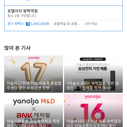
호텔야자 평택역점
청소 1팀 구인합니다
경기 평택시
월
5,000,000원
호텔객실 및 공용시설 청소 관리
1년 이상
많이 본 기사
야놀자17주년 기념 야놀자 통합발
<야놀자 MRO, 숙박업소 위한 삼
주센터 할인 프로모션 진행
성전자 가전제품 특가 개시>
야놀자제휴점 금융혜택제공 위한
야놀자16주년 기념 제휴 숙박업주
제휴 및 금융서비스 게시
대상 야놀자통합발주센터 할인쿠