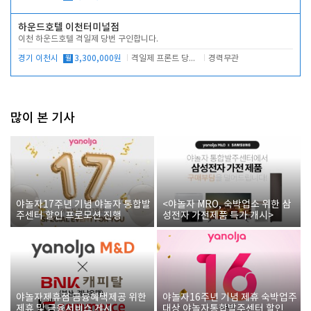
하운드호텔 이천터미널점
이천 하운드호텔 격일제 당번 구인합니다.
경기 이천시
월
3,300,000원
격일제 프론트 당번 업무로 주차 및 객실 점검
경력무관
많이 본 기사
야놀자17주년 기념 야놀자 통합발
<야놀자 MRO, 숙박업소 위한 삼
주센터 할인 프로모션 진행
성전자 가전제품 특가 개시>
야놀자제휴점 금융혜택제공 위한
야놀자16주년 기념 제휴 숙박업주
제휴 및 금융서비스 게시
대상 야놀자통합발주센터 할인쿠