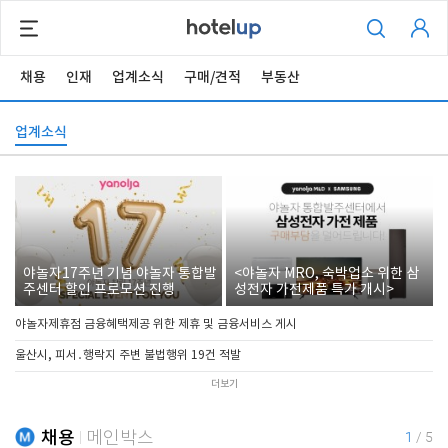
채용
인재
업계소식
구매/견적
부동산
업계소식
야놀자17주년 기념 야놀자 통합발
<야놀자 MRO, 숙박업소 위한 삼
주센터 할인 프로모션 진행
성전자 가전제품 특가 개시>
야놀자제휴점 금융혜택제공 위한 제휴 및 금융서비스 게시
울산시, 피서․행락지 주변 불법행위 19건 적발
더보기
채용
메인박스
1
/
5