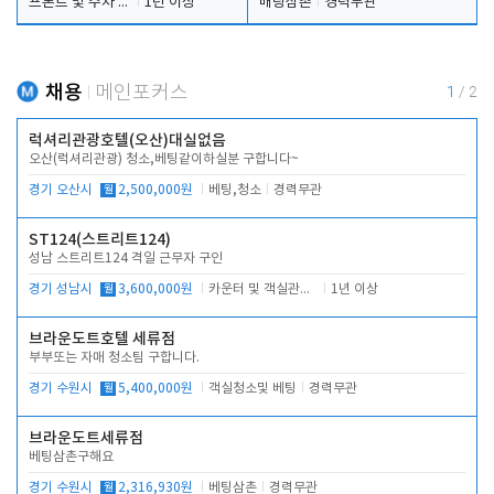
프론트 및 주차 객실관리
1년 이상
배팅삼촌
경력무관
채용
메인포커스
1
/
2
럭셔리관광호텔(오산)대실없음
오산(럭셔리관광) 청소,베팅같이하실분 구합니다~
경기 오산시
월
2,500,000원
베팅,청소
경력무관
ST124(스트리트124)
성남 스트리트124 격일 근무자 구인
경기 성남시
월
3,600,000원
카운터 및 객실관리 전반
1년 이상
브라운도트호텔 세류점
부부또는 자매 청소팀 구합니다.
경기 수원시
월
5,400,000원
객실청소및 베팅
경력무관
브라운도트세류점
베팅삼촌구해요
경기 수원시
월
2,316,930원
베팅삼촌
경력무관