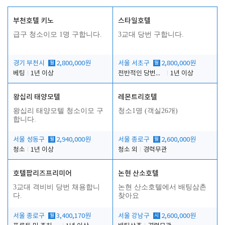
부천호텔 키노
스타일호텔
급구 청소이모 1명 구합니다.
3교대 당번 구합니다.
경기 부천시
월
2,800,000원
서울 서초구
월
2,800,000원
베팅
1년 이상
전반적인 당번업무
1년 이상
왕십리 태양모텔
레몬트리호텔
왕십리 태양모텔 청소이모 구
청소1명 (객실26개)
합니다.
서울 성동구
월
2,940,000원
서울 종로구
월
2,600,000원
청소
1년 이상
청소 외
경력무관
호텔팝리즈프리미어
논현 산소호텔
3교대 격비비 당번 채용합니
논현 산소호텔에서 배팅삼촌
다.
찾아요
서울 종로구
월
3,400,170원
서울 강남구
시
2,600,000원