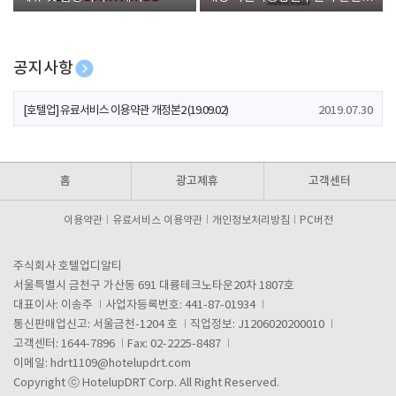
폰 증정
공지사항
[호텔업] 개인정보 처리방침 개정본1 (19.09.02)
2019.07.30
[호텔업] 유료서비스 이용약관 개정본2 (19.09.02)
2019.07.30
[호텔업] 개인정보 처리방침 개정본2 (19.09.02)
2019.07.30
홈
광고제휴
고객센터
이용약관
유료서비스 이용약관
개인정보처리방침
PC버전
주식회사 호텔업디알티
서울특별시 금천구 가산동 691 대륭테크노타운20차 1807호
대표이사: 이송주
사업자등록번호: 441-87-01934
통신판매업신고: 서울금천-1204 호
직업정보: J1206020200010
고객센터: 1644-7896
Fax: 02-2225-8487
이메일:
hdrt1109@hotelupdrt.com
Copyright ⓒ HotelupDRT Corp. All Right Reserved.