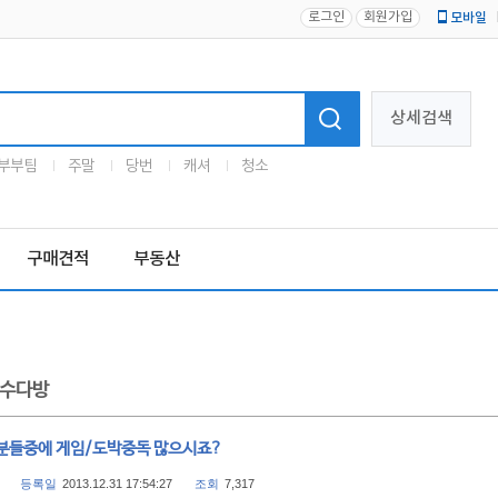
로그인
회원가입
모바일
로고
상세검색
부부팀
주말
당번
캐셔
청소
구매견적
부동산
수다방
분들중에 게임/도박중독 많으시죠?
등록일
2013.12.31 17:54:27
조회
7,317