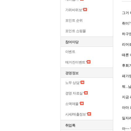
가위바위보
그거 
포인트 순위
취미?
포인트 쇼핑몰
하구많
참여마당
리어로
이벤트
때론 여
매거진이벤트
후회가
경영정보
패가망
노무 상담
뭐..
경영 자료실
지금
소액매물
아마 
시세/매출정보
일자
취업톡
아~~