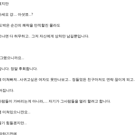
겠지만
요 걍.... 아셧쬬...?
도박은 순간의 쾌락을 만끽할진 몰라도
나면 다 허무하고.. 그저 자신에게 상처만 남길뿐입니다.
 그랬으니까요...
니다. 정말 후회합니다.
 미쳐빠져...사귀고싶은 여자도 못만나보고... 정들었든 친구마저도 연락 끊이게 되고..
어집니다.
람들이 가버리는게 아니라,.... 자기가 그사람들을 멀리 할려고 합니다.
 미쳐있으니깐요...
기 힘들겠지만...
절망하기전에