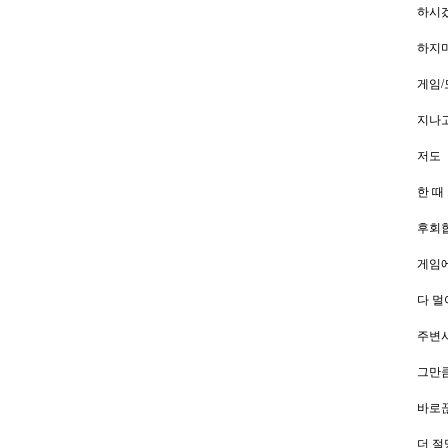
하시
하지마세
게임/
지나고
저도
한 때
후회합
게임에
다 멀
주변사
그만큼
바로끊
더 