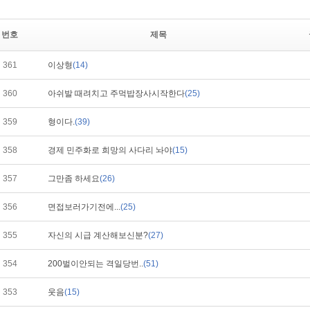
번호
제목
361
이상형
(14)
360
아쉬발 때려치고 주먹밥장사시작한다
(25)
359
형이다.
(39)
358
경제 민주화로 희망의 사다리 놔야
(15)
357
그만좀 하세요
(26)
356
면접보러가기전에...
(25)
355
자신의 시급 계산해보신분?
(27)
354
200벌이안되는 격일당번..
(51)
353
웃음
(15)