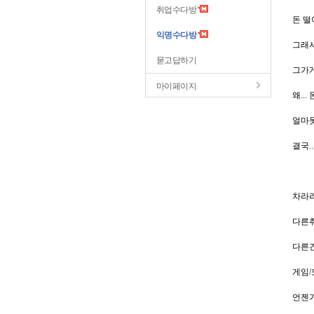
취업수다방
돈 떨
익명수다방
그래서
묻고답하기
그가게
마이페이지
왜...
얼마못
결국.
차라리.
다른취
다른
게임/
언젠가