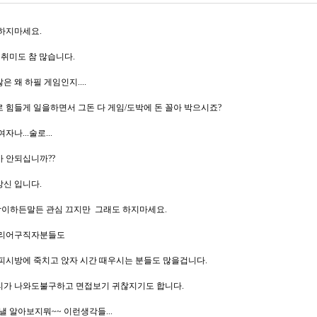
하지마세요.
 취미도 참 많습니다.
은 왜 하필 게임인지....
 힘들게 일을하면서 그돈 다 게임/도박에 돈 꼴아 박으시죠?
자나...술로...
 안되십니까??
신 입니다.
.남이하든말든 관심 끄지만 그래도 하지마세요.
 리어구직자분들도
피시방에 죽치고 앉자 시간 때우시는 분들도 많을겁니다.
리가 나와도불구하고 면접보기 귀찮지기도 합니다.
 낼 알아보지뭐~~ 이런생각들...