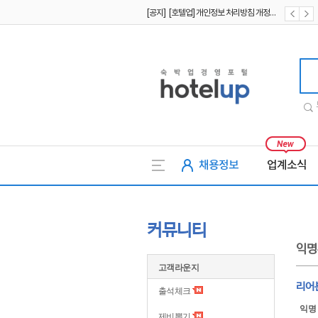
[공지] [호텔업] 유료서비스 이용약관 개정본2 (19.09.02)
[공지] [호텔업] 개인정보 처리방침 개정본2 (19.09.02)
호텔업
채용정보
업계소식
커뮤니티
익명
고객라운지
리어
출석체크
익명
제비뽑기