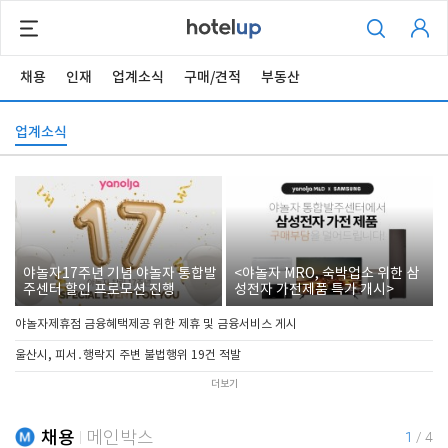
채용
인재
업계소식
구매/견적
부동산
업계소식
야놀자17주년 기념 야놀자 통합발
<야놀자 MRO, 숙박업소 위한 삼
주센터 할인 프로모션 진행
성전자 가전제품 특가 개시>
야놀자제휴점 금융혜택제공 위한 제휴 및 금융서비스 게시
울산시, 피서․행락지 주변 불법행위 19건 적발
더보기
채용
메인박스
1
/
4