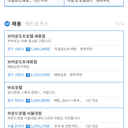
객실청소,베팅 ,
1년 이하
객실 및 호텔청소
경력무관
채용
메인포커스
1
/
2
브라운도트호텔 세류점
부부또는 자매 청소팀 구합니다.
경기 수원시
월
5,400,000원
객실청소및 베팅
경력무관
브라운도트세류점
베팅삼촌구해요
경기 수원시
월
2,316,930원
베팅삼촌
경력무관
바로호텔
청소한분..<캐셔 한분>.. 구합니다.
경기 하남시
월
2,600,000원
베팅.,청소<<캐셔 모셔봅니다.
1년 이상
하운드호텔 서울대점
하운드호텔 서울대점 에서 3교대 과장님 구인합니다.
서울 관악구
월
3,099,270원
주차 및 전반적인 당번업무
1년 이상