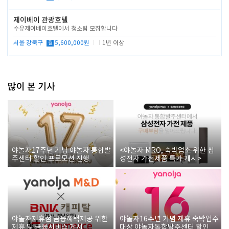
제이베이 관광호텔
수유제이베이호텔에서 청소팀 모집합니다
서울 강북구
월
5,600,000원
1년 이상
많이 본 기사
야놀자17주년 기념 야놀자 통합발
<야놀자 MRO, 숙박업소 위한 삼
주센터 할인 프로모션 진행
성전자 가전제품 특가 개시>
야놀자제휴점 금융혜택제공 위한
야놀자16주년 기념 제휴 숙박업주
제휴 및 금융서비스 게시
대상 야놀자통합발주센터 할인쿠