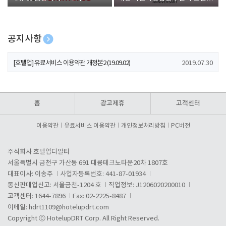
폰 증정
공지사항
[호텔업] 개인정보 처리방침 개정본1 (19.09.02)
2019.07.30
[호텔업] 유료서비스 이용약관 개정본2 (19.09.02)
2019.07.30
[호텔업] 개인정보 처리방침 개정본2 (19.09.02)
2019.07.30
홈
광고제휴
고객센터
이용약관
유료서비스 이용약관
개인정보처리방침
PC버전
주식회사 호텔업디알티
서울특별시 금천구 가산동 691 대륭테크노타운20차 1807호
대표이사: 이송주
사업자등록번호: 441-87-01934
통신판매업신고: 서울금천-1204 호
직업정보: J1206020200010
고객센터: 1644-7896
Fax: 02-2225-8487
이메일:
hdrt1109@hotelupdrt.com
Copyright ⓒ HotelupDRT Corp. All Right Reserved.