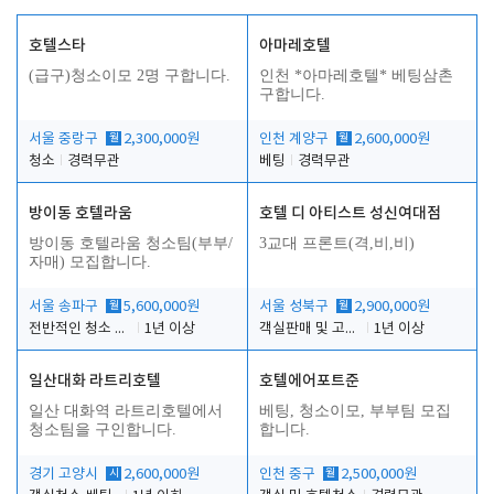
호텔스타
아마레호텔
(급구)청소이모 2명 구합니다.
인천 *아마레호텔* 베팅삼촌
구합니다.
서울 중랑구
월
2,300,000원
인천 계양구
월
2,600,000원
청소
경력무관
베팅
경력무관
방이동 호텔라움
호텔 디 아티스트 성신여대점
방이동 호텔라움 청소팀(부부/
3교대 프론트(격,비,비)
자매) 모집합니다.
서울 송파구
월
5,600,000원
서울 성북구
월
2,900,000원
전반적인 청소 업무(객실청소.객실정리)
1년 이상
객실판매 및 고객응대
1년 이상
일산대화 라트리호텔
호텔에어포트준
일산 대화역 라트리호텔에서
베팅, 청소이모, 부부팀 모집
청소팀을 구인합니다.
합니다.
경기 고양시
시
2,600,000원
인천 중구
월
2,500,000원