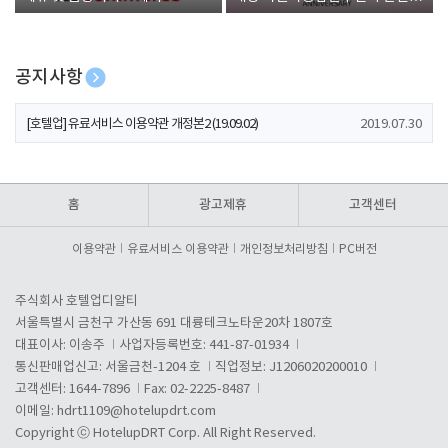
폰 증정
공지사항
[호텔업] 개인정보 처리방침 개정본1 (19.09.02)
2019.07.30
[호텔업] 유료서비스 이용약관 개정본2 (19.09.02)
2019.07.30
[호텔업] 개인정보 처리방침 개정본2 (19.09.02)
2019.07.30
홈
광고제휴
고객센터
이용약관
유료서비스 이용약관
개인정보처리방침
PC버전
주식회사 호텔업디알티
서울특별시 금천구 가산동 691 대륭테크노타운20차 1807호
대표이사: 이송주
사업자등록번호: 441-87-01934
통신판매업신고: 서울금천-1204 호
직업정보: J1206020200010
고객센터: 1644-7896
Fax: 02-2225-8487
이메일:
hdrt1109@hotelupdrt.com
Copyright ⓒ HotelupDRT Corp. All Right Reserved.