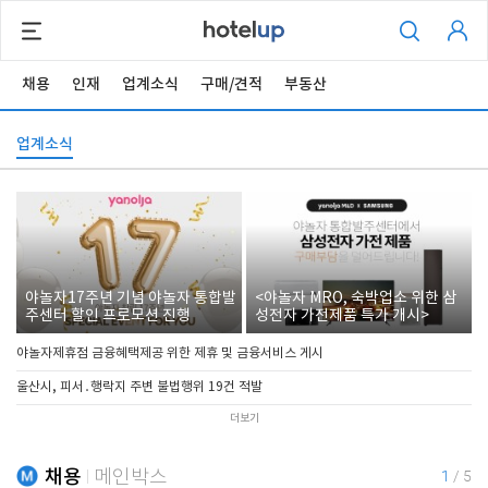
채용
인재
업계소식
구매/견적
부동산
업계소식
야놀자17주년 기념 야놀자 통합발
<야놀자 MRO, 숙박업소 위한 삼
주센터 할인 프로모션 진행
성전자 가전제품 특가 개시>
야놀자제휴점 금융혜택제공 위한 제휴 및 금융서비스 게시
울산시, 피서․행락지 주변 불법행위 19건 적발
더보기
채용
메인박스
1
/
5