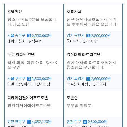
호텔어반
호텔자고
청소.메이드 4분을 모집합니
신규 용인자고호텔에서 메이
다.잠실.노원
드 부부팀자매팀을 모십니다.
서울 송파구
월
2,550,000원
경기 용인시
월
2,800,000원
메이드.청소
경력무관
룸메이드
1년 이상
구로 컬리넌 호텔
일산대화 라트리호텔
격일 과장, 야간 대리, 청소 이
일산 대화역 라트리호텔에서
모 구인
청소팀을 구인합니다.
서울 구로구
월
3,500,000원
경기 고양시
시
2,600,000원
격일 과장, 야간 대리, 청소 이모
1년 이상
객실청소,베팅 ,
1년 이하
디케이인천에어포트호텔
호텔준
인천디케이에어포트호텔
부부팀 일할분
인천 영종구
시
4,052,120원
인천 중구
월
2,500,000원