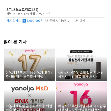
ST124(스트리트124)
성남 스트리트124 격일 근무자 구인
경기 성남시
월
3,600,000원
카운터 및 객실관리 전반
1년 이상
많이 본 기사
야놀자17주년 기념 야놀자 통합발
<야놀자 MRO, 숙박업소 위한 삼
주센터 할인 프로모션 진행
성전자 가전제품 특가 개시>
야놀자제휴점 금융혜택제공 위한
야놀자16주년 기념 제휴 숙박업주
제휴 및 금융서비스 게시
대상 야놀자통합발주센터 할인쿠