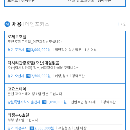
프론트
경력무관
객실 및 호텔청소
경력무관
채용
메인포커스
1
/
2
로제토호텔
포천 로제토호텔_야간과장님모십니다.
경기 포천시
월
3,000,000원
일반적인 당번업무
1년 이상
럭셔리관광호텔(오산)대실없음
오산(럭셔리관광) 청소,베팅같이하실분 구합니다~
경기 오산시
월
2,500,000원
베팅,청소
경력무관
고요스테이
춘천 고요스테이 청소팀 한분 모십니다
강원특별자치도 춘천시
월
1,650,000원
전반적인 청소/세탁업무
경력무관
의정부G호텔
부부 청소팀 모십니다
경기 의정부시
월
2,500,000원
객실청소
1년 이상