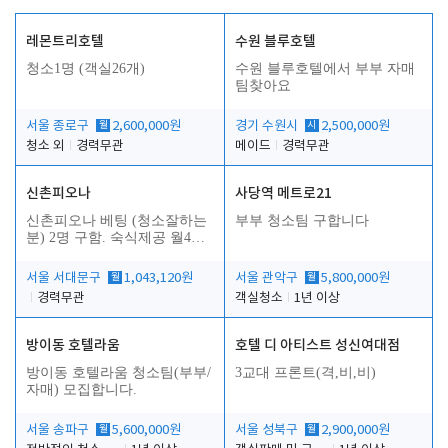
레몬트리호텔
수원 블루호텔
청소1명 (객실26개)
수원 블루호텔에서 부부 자매
팀찾아요
서울 종로구
월
2,600,000원
경기 수원시
시
2,500,000원
청소 외
경력무관
메이드
경력무관
신촌피오나
사당역 메트로21
신촌피오나 베팅 (청소잘하는
부부 청소팀 구합니다
분) 2명 구함. 숙식제공 월4회
휴무
서울 서대문구
월
1,043,120원
서울 관악구
월
5,800,000원
경력무관
객실청소
1년 이상
방이동 호텔라움
호텔 디 아티스트 성신여대점
방이동 호텔라움 청소팀(부부/
3교대 프론트(격,비,비)
자매) 모집합니다.
서울 송파구
월
5,600,000원
서울 성북구
월
2,900,000원