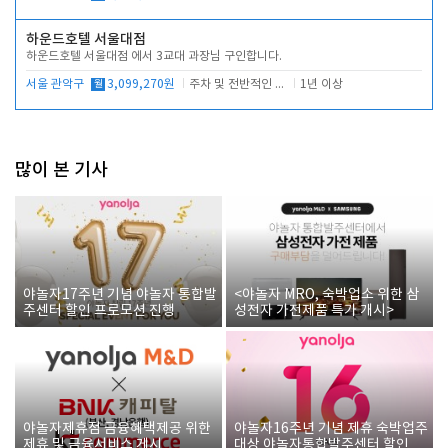
하운드호텔 서울대점
하운드호텔 서울대점 에서 3교대 과장님 구인합니다.
서울 관악구
월
3,099,270원
주차 및 전반적인 당번업무
1년 이상
많이 본 기사
야놀자17주년 기념 야놀자 통합발
<야놀자 MRO, 숙박업소 위한 삼
주센터 할인 프로모션 진행
성전자 가전제품 특가 개시>
야놀자제휴점 금융혜택제공 위한
야놀자16주년 기념 제휴 숙박업주
제휴 및 금융서비스 게시
대상 야놀자통합발주센터 할인쿠