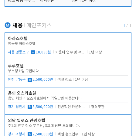
청소 배팅 부부 구합니다
경력무관
당번
1년 이상
채용
메인포커스
1
/
1
하라스호텔
영등포 하라스호텔
서울 영등포구
시
10,030원
카운터 업무 및 객실관리(청소상태 확인, 객실판매)
1년 이상
루루호텔
부부청소팀 구합니다
인천 남동구
월
2,500,000원
객실 청소
1년 이상
용인 오스카호텔
용인 처인구 오스카호텔에서 격일당번 채용합니다
경기 용인시
월
3,500,000원
전반적인 카운터 업무
경력무관
의왕 밀로스 관광호텔
주1회 휴무 청소 부부팀, 3교대 당번 모집합니다.
경기 의왕시
월
2,500,000원
객실 청소업무
1년 이상