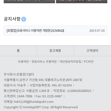
폰 증정
공지사항
[호텔업] 개인정보 처리방침 개정본1 (19.09.02)
2019.07.30
[호텔업] 유료서비스 이용약관 개정본2 (19.09.02)
2019.07.30
[호텔업] 개인정보 처리방침 개정본2 (19.09.02)
2019.07.30
홈
광고제휴
고객센터
이용약관
유료서비스 이용약관
개인정보처리방침
PC버전
주식회사 호텔업디알티
서울특별시 금천구 가산동 691 대륭테크노타운20차 1807호
대표이사: 이송주
사업자등록번호: 441-87-01934
통신판매업신고: 서울금천-1204 호
직업정보: J1206020200010
고객센터: 1644-7896
Fax: 02-2225-8487
이메일:
hdrt1109@hotelupdrt.com
Copyright ⓒ HotelupDRT Corp. All Right Reserved.