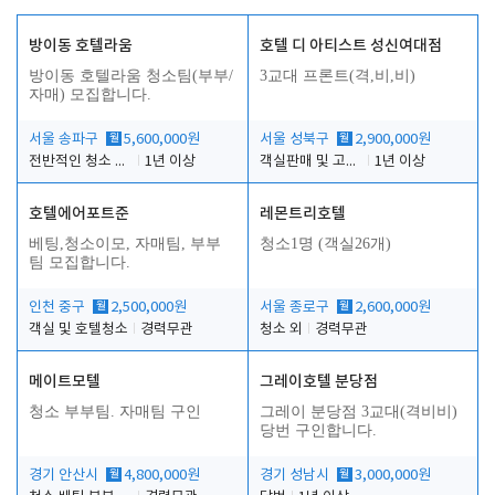
방이동 호텔라움
호텔 디 아티스트 성신여대점
방이동 호텔라움 청소팀(부부/
3교대 프론트(격,비,비)
자매) 모집합니다.
서울 송파구
월
5,600,000원
서울 성북구
월
2,900,000원
전반적인 청소 업무(객실청소.객실정리)
1년 이상
객실판매 및 고객응대
1년 이상
호텔에어포트준
레몬트리호텔
베팅,청소이모, 자매팀, 부부
청소1명 (객실26개)
팀 모집합니다.
인천 중구
월
2,500,000원
서울 종로구
월
2,600,000원
객실 및 호텔청소
경력무관
청소 외
경력무관
메이트모텔
그레이호텔 분당점
청소 부부팀. 자매팀 구인
그레이 분당점 3교대(격비비)
당번 구인합니다.
경기 안산시
월
4,800,000원
경기 성남시
월
3,000,000원