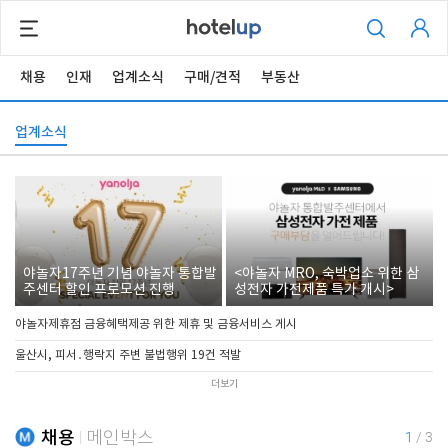
채용
인재
업계소식
구매/견적
부동산
업계소식
야놀자17주년 기념 야놀자 통합발
<야놀자 MRO, 숙박업소 위한 삼
주센터 할인 프로모션 진행
성전자 가전제품 특가 개시>
야놀자제휴점 금융혜택제공 위한 제휴 및 금융서비스 게시
울산시, 피서․행락지 주변 불법행위 19건 적발
더보기
채용
메인박스
1
/
3