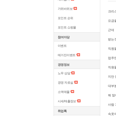
가위바위보
크리스
포인트 순위
요금을
포인트 쇼핑몰
근데
참여마당
받는
이벤트
직원들
매거진이벤트
업주만
경영정보
직원들
노무 상담
지만 
경영 자료실
대부분 
소액매물
뭐 많
시세/매출정보
사람 
취업톡
속옷이