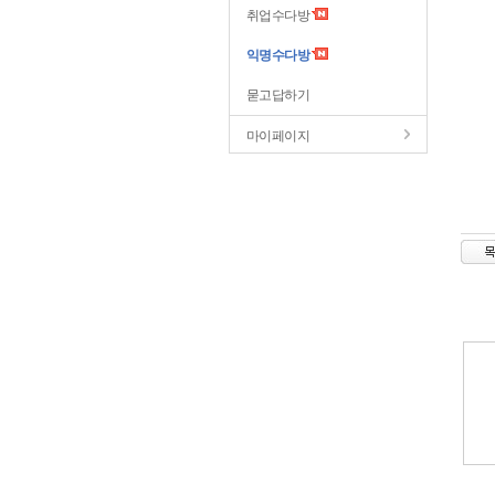
취업수다방
익명수다방
묻고답하기
마이페이지