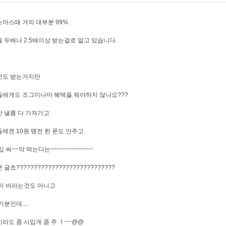
마스때 거의 대부분 99%
 두배나 2.5배이상 받는걸로 알고 있습니다.
것도 받는거지만
에게도 조그미나마 혜택을 줘야하지 않나요???
 낼름 다 가져가고
에겐 10원 땡전 한 푼도 안주고
입 싸~~악 딱는다는~~~~~~~~~~~~
글쵸????????????????????????????
이 바라는것도 아니고
기분인데....
라도 좀 사입게 좀 주 ㅓ~~@@