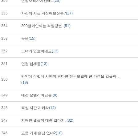
356
면접보러가기전에...
(25)
355
자신의 시급 계산해보신분?
(27)
354
200벌이안되는 격일당번..
(51)
353
웃음
(15)
352
그녀가 안보이네요
(12)
351
면접 십새들
(13)
만약에 이렇게 시행이 된다면 전국모텔에 큰 타격을 입을까...
350
(19)
349
대전 모텔리어님들
(8)
348
퇴실 시간 지켜라
(14)
347
지배인 월급이 대충 얼마지..
(32)
346
요즘 왜케 손님 없냐?
(10)