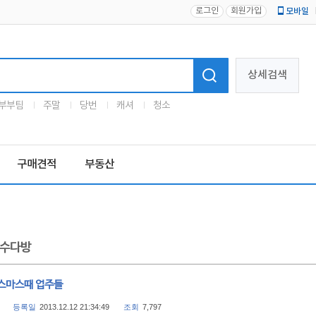
로그인
회원가입
모바일
로고
상세검색
부부팀
주말
당번
캐셔
청소
구매견적
부동산
수다방
스마스때 업주들
등록일
2013.12.12 21:34:49
조회
7,797