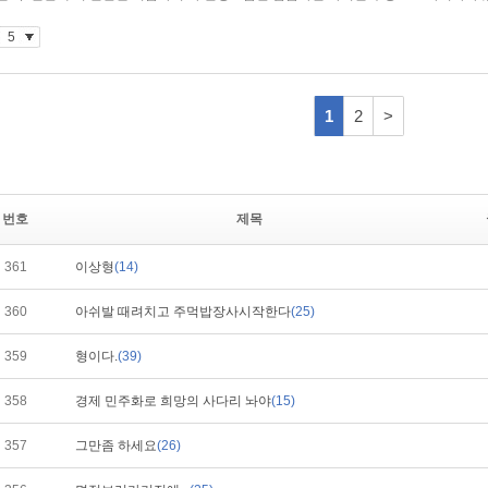
번호
제목
361
이상형
(14)
360
아쉬발 때려치고 주먹밥장사시작한다
(25)
359
형이다.
(39)
358
경제 민주화로 희망의 사다리 놔야
(15)
357
그만좀 하세요
(26)