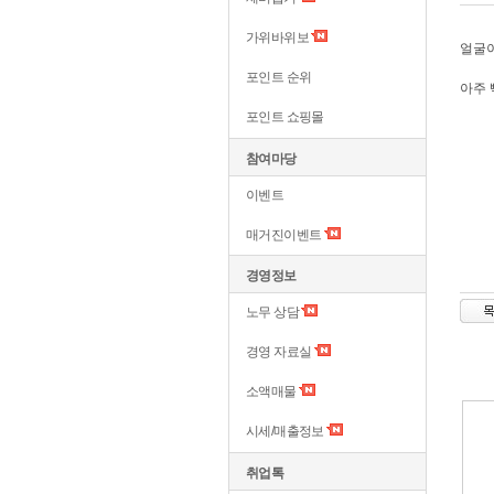
가위바위보
얼굴
포인트 순위
아주 
포인트 쇼핑몰
참여마당
이벤트
매거진이벤트
경영정보
노무 상담
경영 자료실
소액매물
시세/매출정보
취업톡