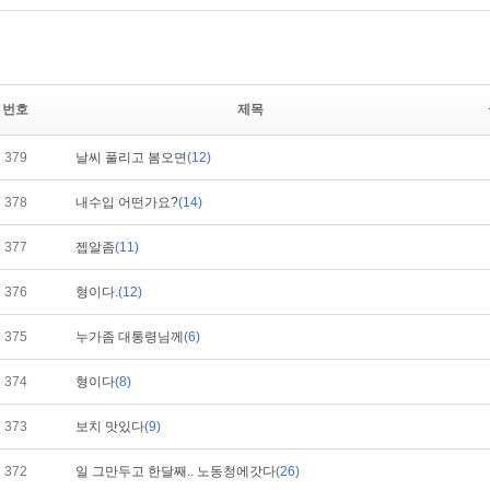
번호
제목
379
날씨 풀리고 봄오면
(12)
378
내수입 어떤가요?
(14)
377
젭알좀
(11)
376
형이다.
(12)
375
누가좀 대통령님께
(6)
374
형이다
(8)
373
보치 맛있다
(9)
372
일 그만두고 한달째.. 노동청에갓다
(26)