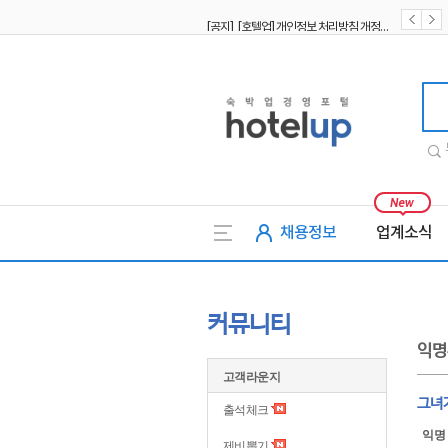
[공지] [호텔업] 개인정보 처리방침 개정본1 (19.09.02)
[공지] [호텔업] 유료서비스 이용약관 개정본2 (19.09.02)
호텔업
채용정보
업계소식
커뮤니티
익명
고객라운지
그녀
출석체크
익명
제비뽑기