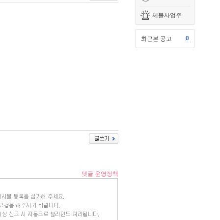
체불사업주
0
최근본 공고