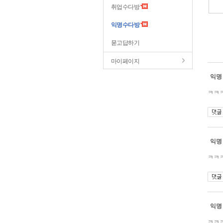
취업수다방
익명수다방
묻고답하기
마이페이지