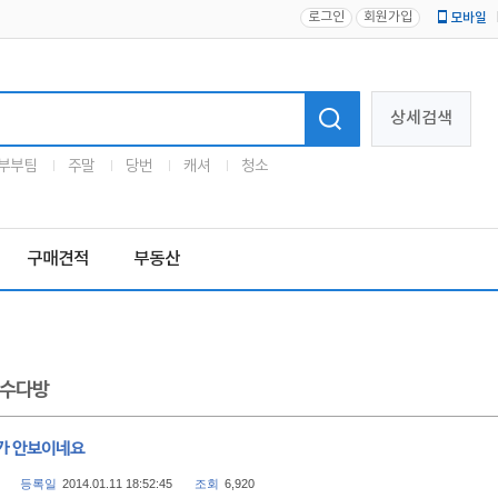
로그인
회원가입
모바일
로고
상세검색
부부팀
주말
당번
캐셔
청소
구매견적
부동산
수다방
가 안보이네요
등록일
2014.01.11 18:52:45
조회
6,920