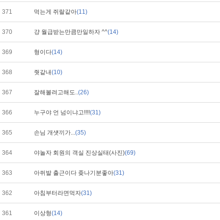
371
먹는게 쥐랄같아
(11)
370
걍 월급받는만큼만일하자 ^^
(14)
369
형이다
(14)
368
줫같내
(10)
367
잘해볼려고해도..
(26)
366
누구야 언 넘이냐고!!!!
(31)
365
손님 개섓끼가...
(35)
364
야놀자 회원의 객실 진상실태(사진)
(69)
363
아쒸발 출근이다 좆나기분좋아
(31)
362
아침부터라면먹자
(31)
361
이상형
(14)