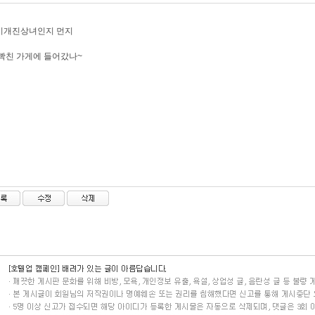
이개진상녀인지 먼지
빡친 가게에 들어갔나~