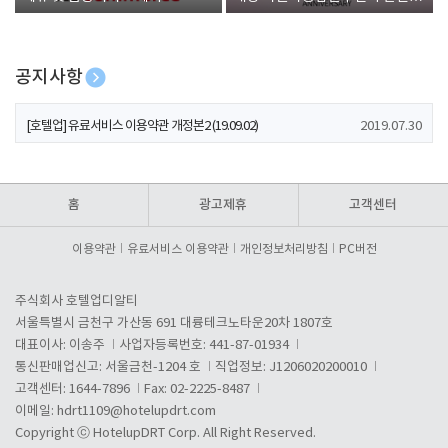
폰 증정
공지사항
[호텔업] 개인정보 처리방침 개정본1 (19.09.02)
2019.07.30
[호텔업] 유료서비스 이용약관 개정본2 (19.09.02)
2019.07.30
[호텔업] 개인정보 처리방침 개정본2 (19.09.02)
2019.07.30
홈
광고제휴
고객센터
이용약관
유료서비스 이용약관
개인정보처리방침
PC버전
주식회사 호텔업디알티
서울특별시 금천구 가산동 691 대륭테크노타운20차 1807호
대표이사: 이송주
사업자등록번호: 441-87-01934
통신판매업신고: 서울금천-1204 호
직업정보: J1206020200010
고객센터: 1644-7896
Fax: 02-2225-8487
이메일:
hdrt1109@hotelupdrt.com
Copyright ⓒ HotelupDRT Corp. All Right Reserved.