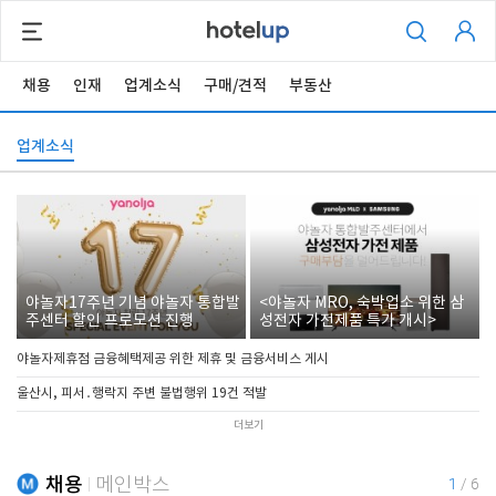
채용
인재
업계소식
구매/견적
부동산
업계소식
야놀자17주년 기념 야놀자 통합발
<야놀자 MRO, 숙박업소 위한 삼
주센터 할인 프로모션 진행
성전자 가전제품 특가 개시>
야놀자제휴점 금융혜택제공 위한 제휴 및 금융서비스 게시
울산시, 피서․행락지 주변 불법행위 19건 적발
더보기
채용
메인박스
1
/
6