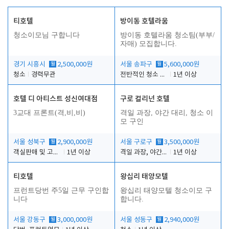
티호텔
방이동 호텔라움
청소이모님 구합니다
방이동 호텔라움 청소팀(부부/
자매) 모집합니다.
경기 시흥시
월
2,500,000원
서울 송파구
월
5,600,000원
청소
경력무관
전반적인 청소 업무(객실청소.객실정리)
1년 이상
호텔 디 아티스트 성신여대점
구로 컬리넌 호텔
3교대 프론트(격,비,비)
격일 과장, 야간 대리, 청소 이
모 구인
서울 성북구
월
2,900,000원
서울 구로구
월
3,500,000원
객실판매 및 고객응대
1년 이상
격일 과장, 야간 대리, 청소 이모
1년 이상
티호텔
왕십리 태양모텔
프런트당번 주5일 근무 구인합
왕십리 태양모텔 청소이모 구
니다
합니다.
서울 강동구
월
3,000,000원
서울 성동구
월
2,940,000원