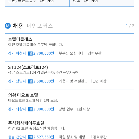
당번, 프런트업무
1년 이상
청소
1년 이상
채용
메인포커스
1
/
3
호텔더클래스
이천 호텔더클래스 부부팀 구합니다.
경기 이천시
월
2,700,000원
부부팀 모십니다.
경력무관
ST124(스트리트124)
성남 스트리트124 격일근무자/주간근무자구인
경기 성남시
월
3,600,000원
카운터 및 객실관리 전반
1년 이상
의왕 마요트 호텔
마요트호텔 3교대 당번 1명 모집.
경기 의왕시
월
3,300,000원
당번 업무
1년 이상
주식회사케이투호텔
천안 K2 호텔 ★청소직원 채용합니다.
충남 천안시
월
2,527,560원
객실 청소 및 배팅, 주변 시설 청소
경력무관