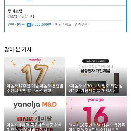
루미호텔
청소팀 구인합니다
인천 서해구
월
5,200,000원
배팅 / 청소
경력무관
많이 본 기사
야놀자17주년 기념 야놀자 통합발
<야놀자 MRO, 숙박업소 위한 삼
주센터 할인 프로모션 진행
성전자 가전제품 특가 개시>
야놀자제휴점 금융혜택제공 위한
야놀자16주년 기념 제휴 숙박업주
제휴 및 금융서비스 게시
대상 야놀자통합발주센터 할인쿠