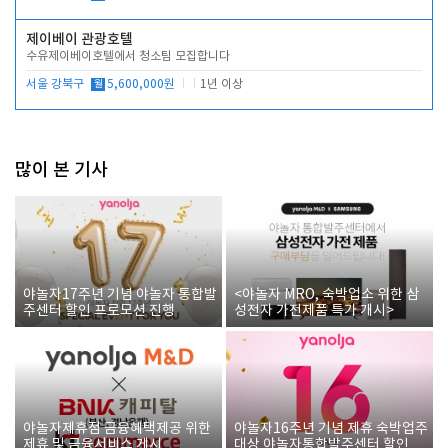
제이베이 관광호텔
수유제이베이호텔에서 청소팀 모집합니다
서울 강북구
월
5,600,000원
1년 이상
많이 본 기사
야놀자17주년 기념 야놀자 통합발
<야놀자 MRO, 숙박업소 위한 삼
주센터 할인 프로모션 진행
성전자 가전제품 특가 개시>
야놀자제휴점 금융혜택제공 위한
야놀자16주년 기념 제휴 숙박업주
제휴 및 금융서비스 게시
대상 야놀자통합발주센터 할인쿠