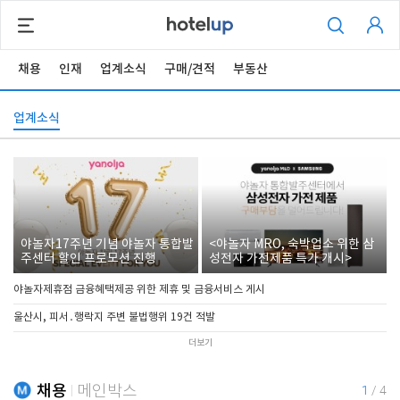
채용
인재
업계소식
구매/견적
부동산
업계소식
야놀자17주년 기념 야놀자 통합발
<야놀자 MRO, 숙박업소 위한 삼
주센터 할인 프로모션 진행
성전자 가전제품 특가 개시>
야놀자제휴점 금융혜택제공 위한 제휴 및 금융서비스 게시
울산시, 피서․행락지 주변 불법행위 19건 적발
더보기
채용
메인박스
1
/
4