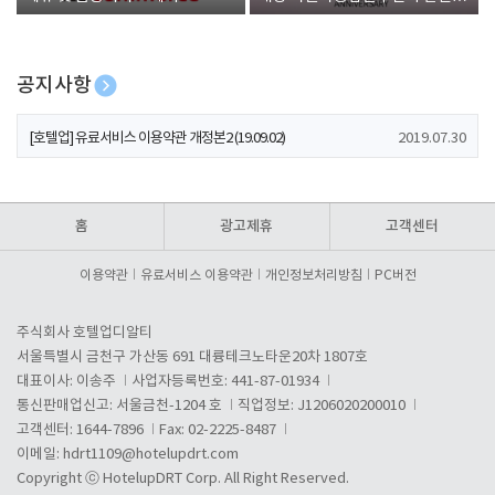
폰 증정
공지사항
[호텔업] 개인정보 처리방침 개정본1 (19.09.02)
2019.07.30
[호텔업] 유료서비스 이용약관 개정본2 (19.09.02)
2019.07.30
[호텔업] 개인정보 처리방침 개정본2 (19.09.02)
2019.07.30
홈
광고제휴
고객센터
이용약관
유료서비스 이용약관
개인정보처리방침
PC버전
주식회사 호텔업디알티
서울특별시 금천구 가산동 691 대륭테크노타운20차 1807호
대표이사: 이송주
사업자등록번호: 441-87-01934
통신판매업신고: 서울금천-1204 호
직업정보: J1206020200010
고객센터: 1644-7896
Fax: 02-2225-8487
이메일:
hdrt1109@hotelupdrt.com
Copyright ⓒ HotelupDRT Corp. All Right Reserved.