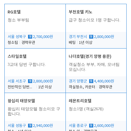
RG호텔
부천호텔 키노
청소 부부팀
급구 청소이모 1명 구합니다.
서울 성북구
월
2,700,000원
경기 부천시
월
2,800,000원
청소팀
경력무관
베팅
1년 이상
스타일호텔
나더호텔(경기 양평 용문)
3교대 당번 구합니다.
객실청소 부부, 자매, 모녀팀
모십니다.
서울 서초구
월
2,800,000원
경기 양평군
월
4,400,000원
전반적인 당번업무
1년 이상
객실청소, 카운터
경력무관
왕십리 태양모텔
레몬트리호텔
왕십리 태양모텔 청소이모 구
청소1명 (객실26개)
합니다.
서울 성동구
월
2,940,000원
서울 종로구
월
2,600,000원