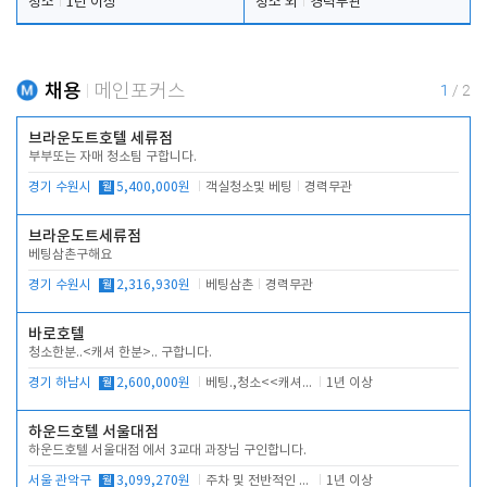
청소
1년 이상
청소 외
경력무관
채용
메인포커스
1
/
2
브라운도트호텔 세류점
부부또는 자매 청소팀 구합니다.
경기 수원시
월
5,400,000원
객실청소및 베팅
경력무관
브라운도트세류점
베팅삼촌구해요
경기 수원시
월
2,316,930원
베팅삼촌
경력무관
바로호텔
청소한분..<캐셔 한분>.. 구합니다.
경기 하남시
월
2,600,000원
베팅.,청소<<캐셔 모셔봅니다.
1년 이상
하운드호텔 서울대점
하운드호텔 서울대점 에서 3교대 과장님 구인합니다.
서울 관악구
월
3,099,270원
주차 및 전반적인 당번업무
1년 이상