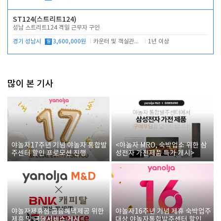
ST124(스트리트124)
성남 스트리트124 격일 근무자 구인
경기 성남시
월
3,600,000원
카운터 및 객실관리 전반
1년 이상
많이 본 기사
야놀자17주년 기념 야놀자 통합발
<야놀자 MRO, 숙박업소 위한 삼
주센터 할인 프로모션 진행
성전자 가전제품 특가 개시>
야놀자제휴점 금융혜택제공 위한
야놀자16주년 기념 제휴 숙박업주
제휴 및 금융서비스 게시
대상 야놀자통합발주센터 할인쿠