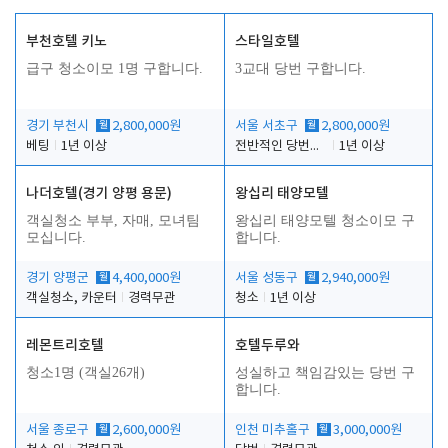
부천호텔 키노
스타일호텔
급구 청소이모 1명 구합니다.
3교대 당번 구합니다.
경기 부천시
월
2,800,000원
서울 서초구
월
2,800,000원
베팅
1년 이상
전반적인 당번업무
1년 이상
나더호텔(경기 양평 용문)
왕십리 태양모텔
객실청소 부부, 자매, 모녀팀
왕십리 태양모텔 청소이모 구
모십니다.
합니다.
경기 양평군
월
4,400,000원
서울 성동구
월
2,940,000원
객실청소, 카운터
경력무관
청소
1년 이상
레몬트리호텔
호텔두루와
청소1명 (객실26개)
성실하고 책임감있는 당번 구
합니다.
서울 종로구
월
2,600,000원
인천 미추홀구
월
3,000,000원