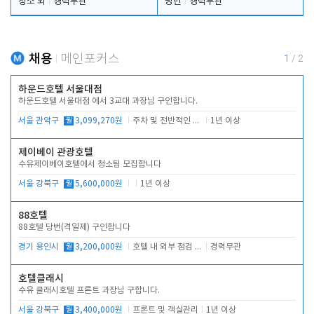
청소 외
경력무관
당번
경력무관
채용
메인포커스
1
/
2
하운드호텔 서울대점
하운드호텔 서울대점 에서 3교대 과장님 구인합니다.
서울 관악구
월
3,099,270원
주차 및 전반적인 당번업무
1년 이상
제이베이 관광호텔
수유제이베이호텔에서 청소팀 모집합니다
서울 강북구
월
5,600,000원
1년 이상
88호텔
88호텔 당번(격일제) 구인합니다
경기 용인시
월
3,200,000원
호텔 내 외부 점검 및 프런트 운영
경력무관
호텔클래시
수유 클래시호텔 프론트 과장님 구합니다.
서울 강북구
월
3,400,000원
프론트 및 객실관리
1년 이상