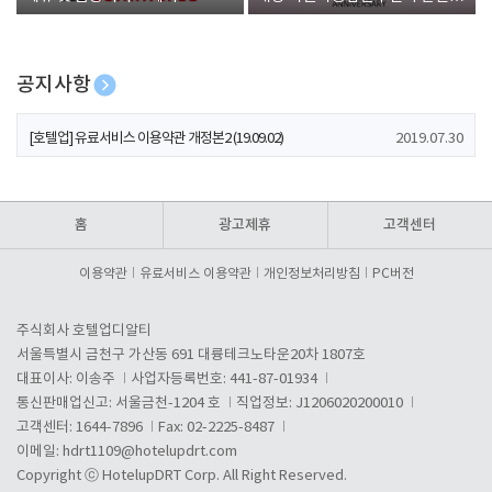
폰 증정
공지사항
[호텔업] 개인정보 처리방침 개정본1 (19.09.02)
2019.07.30
[호텔업] 유료서비스 이용약관 개정본2 (19.09.02)
2019.07.30
[호텔업] 개인정보 처리방침 개정본2 (19.09.02)
2019.07.30
홈
광고제휴
고객센터
이용약관
유료서비스 이용약관
개인정보처리방침
PC버전
주식회사 호텔업디알티
서울특별시 금천구 가산동 691 대륭테크노타운20차 1807호
대표이사: 이송주
사업자등록번호: 441-87-01934
통신판매업신고: 서울금천-1204 호
직업정보: J1206020200010
고객센터: 1644-7896
Fax: 02-2225-8487
이메일:
hdrt1109@hotelupdrt.com
Copyright ⓒ HotelupDRT Corp. All Right Reserved.