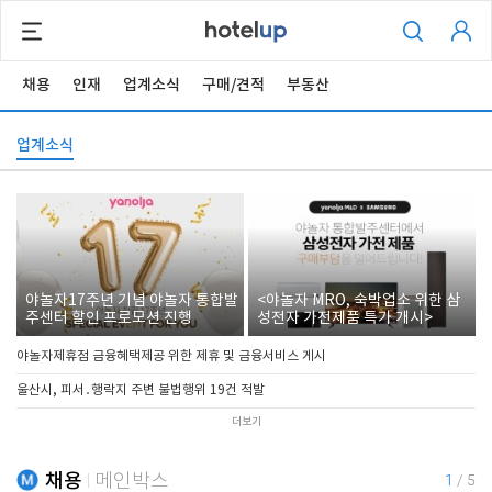
채용
인재
업계소식
구매/견적
부동산
업계소식
야놀자17주년 기념 야놀자 통합발
<야놀자 MRO, 숙박업소 위한 삼
주센터 할인 프로모션 진행
성전자 가전제품 특가 개시>
야놀자제휴점 금융혜택제공 위한 제휴 및 금융서비스 게시
울산시, 피서․행락지 주변 불법행위 19건 적발
더보기
채용
메인박스
1
/
5